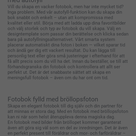
Vill du skapa en vacker fotobok, men har inte mycket tid?
Inga problem. Med vår autofyll-funktion kan du skapa din
bok snabbt och enkelt – utan att kompromissa med
kvalitet eller stil. Börja med att ladda upp dina favoritbilder
och välj storlek och typ av fotobok du vill skapa. Välj en
designtemplate som passar din berättelse och klicka sedan
bara på autofyllningsalternativet. Vårt smarta system
placerar automatiskt dina foton i boken — vilket sparar tid
och ändå ger dig ett vackert resultat. Du kan lägga till
personlig text eller göra små justeringar i efterhand för att
få allt precis som du vill ha det. Innan du beställer, se till att
förhandsgranska din fotobok och kontrollera att allt ser
perfekt ut. Det är det snabbaste sättet att skapa en
meningsfull fotobok – även om du har ont om tid.
Fotobok fylld med bröllopsfoton
Skapa en elegant fotobok till dig själv och din partner för
att minnas er stora dag. Med en fotobok med bröllopsfoton
kan ni när som helst återuppleva denna magiska dag.
En fotobok med bilder från bröllopet kommer garanterat
även att göra sig väl som en del av inredningen. Det är även
en perfekt present till föräldrar och mor- och farföräldrar –