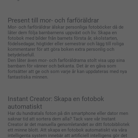
Present till mor- och farföräldrar
Mor- och farföräldrar älskar personliga fotoböcker då de
låter dem följa barnbarnens uppväxt och liv. Skapa en
fotobok med bilder från barnets första år, skolstarten,
födelsedagar, högtider eller semestrar och lägg till roliga
kommentarer för att göra boken extra personlig och
betydelsefull.
Den låter även mor- och farföräldrarna stolt visa upp sina
barnbarn för vänner och bekanta. Det är en gåva som
fortsätter att ge och som varje år kan uppdateras med nya
fantastiska minnen.
Instant Creator: Skapa en fotobok
automatiskt
Har du hundratals foton på din smartphone eller dator men
saknar tid att sortera dem alla? Tack vare vår Instant
Creator är det manuella genomletandet av ditt fotobibliotek
ett minne blott. Att skapa en fotobok automatiskt via våra
intelligenta system innebär att artificiell intelligens gör det