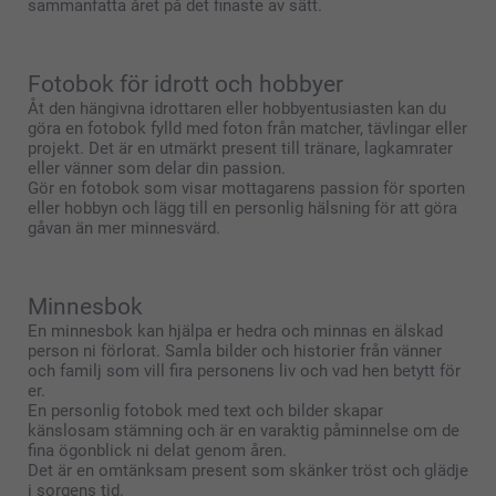
sammanfatta året på det finaste av sätt.
Fotobok för idrott och hobbyer
Åt den hängivna idrottaren eller hobbyentusiasten kan du
göra en fotobok fylld med foton från matcher, tävlingar eller
projekt. Det är en utmärkt present till tränare, lagkamrater
eller vänner som delar din passion.
Gör en fotobok som visar mottagarens passion för sporten
eller hobbyn och lägg till en personlig hälsning för att göra
gåvan än mer minnesvärd.
Minnesbok
En minnesbok kan hjälpa er hedra och minnas en älskad
person ni förlorat. Samla bilder och historier från vänner
och familj som vill fira personens liv och vad hen betytt för
er.
En personlig fotobok med text och bilder skapar
känslosam stämning och är en varaktig påminnelse om de
fina ögonblick ni delat genom åren.
Det är en omtänksam present som skänker tröst och glädje
i sorgens tid.