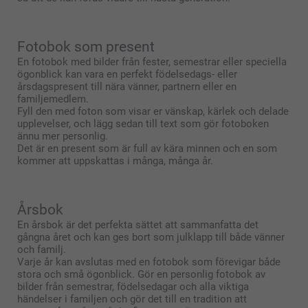
Fotobok som present
En fotobok med bilder från fester, semestrar eller speciella
ögonblick kan vara en perfekt födelsedags- eller
årsdagspresent till nära vänner, partnern eller en
familjemedlem.
Fyll den med foton som visar er vänskap, kärlek och delade
upplevelser, och lägg sedan till text som gör fotoboken
ännu mer personlig.
Det är en present som är full av kära minnen och en som
kommer att uppskattas i många, många år.
Årsbok
En årsbok är det perfekta sättet att sammanfatta det
gångna året och kan ges bort som julklapp till både vänner
och familj.
Varje år kan avslutas med en fotobok som förevigar både
stora och små ögonblick. Gör en personlig fotobok av
bilder från semestrar, födelsedagar och alla viktiga
händelser i familjen och gör det till en tradition att