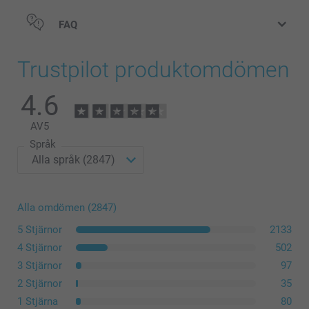
Matt Premiumpapper 300 g
Blankt Premiumpapper 300 g
FAQ
Trustpilot produktomdömen
Modern Presentationsbox
4.6
199,00/styck
Från
AV
5
Priser på tillval och tillgänglighet
Språk
storlek L eller XL
Alla omdömen (2847)
5 Stjärnor
2133
4 Stjärnor
502
3 Stjärnor
97
2 Stjärnor
35
1 Stjärna
80