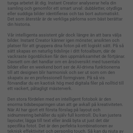
tunga arbetet åt dig. Instant Creator analyserar hela din
samling och genomför ett smart urval: dubbletter, otydliga
eller suddiga bilder identifieras och tas bort automatiskt.
Det som återstår är de verkliga pärlorna som bäst berättar
din historia.
Vår intelligenta assistent går dock längre än att bara välja
bilder. Instant Creator känner igen mönster, ansikten och
platser för att gruppera dina foton på ett logiskt sätt. På så
sätt skapas en naturlig tidslinje i ditt fotoalbum, där de
vackraste ögonblicken får den uppmärksamhet de förtjänar.
Oavsett om det handlar om en årsöversikt med tusentals
bilder eller en weekend bort ser de AI-drivna funktionerna
till att designen blir harmonisk och ser ut som om den
skapats av en professionell formgivare. På så vis
förvandlar du en kaotisk hög med digitala filer på nolltid till
ett vackert, påtagligt mästerverk.
Den stora fördelen med en intelligent fotobok är den
enorma tidsbesparingen utan att ge avkall på kreativiteten.
När AI har gjort ett första förslag på layout och
sidnumrering behåller du själv full kontroll. Du kan justera
layouter, lägga till text eller ändå byta ut just det där
specifika fotot. Det är den perfekta kombinationen av
teknisk effektivitet och personlig touch. Så kan du njuta av