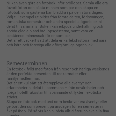
Ni kan även göra en fotobok inför bröllopet. Samla alla era
favoritfoton och bästa minnen som par och skapa en
fotobok som gästerna kan bläddra i på den stora dagen.
Välj till exempel ut bilder från första dejten, förlovningen,
romantiska semestrar och andra speciella ögonblick ni
delat tillsammans. Boken kan erbjuda underhållning och
sprida glädje bland bröllopsgästerna, samt vara en
bestående minnessak för er som par.
Det är ett vackert sätt att dela er kärlekshistoria med nära
och kära och föreviga alla oförglömliga ögonblick.
Semesterminnen
En fotobok fylld med foton från resor och härliga weekends
är den perfekta presenten till reskamrater eller
familjemedlemmar.
Det är ett kul sätt att återuppleva alla äventyr och
erfarenheter ni delat tillsammans – från sevärdheter och
lyxiga hotellfrukostar till spännande utflykter i exotiska
städer.
Skapa en fotobok med text som beskriver era äventyr eller
ge bort den som present på årsdagen för en semester ni
åkt på ihop. På så vis kan ni båda alltid återuppleva alla fina
stunder.