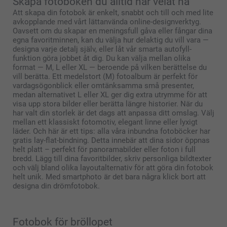
Skapa fotoboken du alltid har velat ha
Att skapa din fotobok är enkelt, snabbt och till och med lite
avkopplande med vårt lättanvända online-designverktyg.
Oavsett om du skapar en meningsfull gåva eller fångar dina
egna favoritminnen, kan du välja hur delaktig du vill vara —
designa varje detalj själv, eller låt vår smarta autofyll-
funktion göra jobbet åt dig. Du kan välja mellan olika
format — M, L eller XL — beroende på vilken berättelse du
vill berätta. Ett medelstort (M) fotoalbum är perfekt för
vardagsögonblick eller omtänksamma små presenter,
medan alternativet L eller XL ger dig extra utrymme för att
visa upp stora bilder eller berätta längre historier. När du
har valt din storlek är det dags att anpassa ditt omslag. Välj
mellan ett klassiskt fotomotiv, elegant linne eller lyxigt
läder. Och här är ett tips: alla våra inbundna fotoböcker har
gratis lay-flat-bindning. Detta innebär att dina sidor öppnas
helt platt – perfekt för panoramabilder eller foton i full
bredd. Lägg till dina favoritbilder, skriv personliga bildtexter
och välj bland olika layoutalternativ för att göra din fotobok
helt unik. Med smartphoto är det bara några klick bort att
designa din drömfotobok.
Fotobok för bröllopet