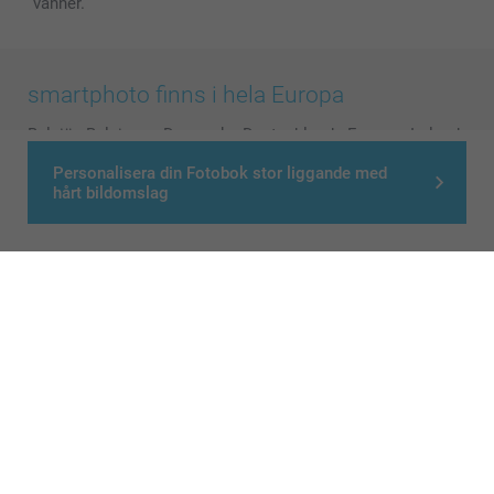
vänner.
smartphoto finns i hela Europa
België
-
Belgique
-
Danmark
-
Deutschland
-
France
-
Ireland
-
Nederland
-
Norge
-
Österreich
-
Schweiz
-
Suisse
-
Personalisera din Fotobok stor liggande med
Switzerland
-
Suomi
-
Sverige
-
United Kingdom
-
hårt bildomslag
Other Countries
Alla priser är i svenska kronor (SEK), inklusive moms och exklusive porto.
© smartphoto group. All rights reserved