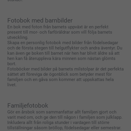
Fotobok med barnbilder
En bok med foton från barnets uppväxt är en perfekt
present till mor- och farföräldrar som vill följa barnets
utveckling.
Skapa en personlig fotobok med bilder från födelsedagar
och de första stegen till helgutflykter och andra äventyr. Du
kan även ge boken till barnet när hen har blivit äldre så att
hen kan få återuppleva kära minnen som nästan glömts
bort.
Fotoböcker med bilder på barnets milstolpar är det perfekta
sättet att föreviga de ögonblick som betyder mest för
familjen och en gåva som kommer att uppskattas hela
livet.
Familjefotobok
Gör en årsbok som sammanfattar allt familjen gjort och
varit med om, och ge den till någon i familjen som julklapp.
Inkludera allt från roliga stunder i vardagen till större
tillställningar såsom bröllop, födelsedagar eller semestrar.