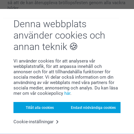
så att de kan återuppleva bröllopsfesten genom alla vackra
bilder.
Du kan även ge bort exemplar till bröllopsgästerna och
lägga till en personlig hälsning där du tackar dem för att de
Denna webbplats
ville dela dagen med er och för eventuella
bröllopspresenter.
använder cookies och
annan teknik
Fotobok till det nydöpta barnet
Dopet är för många barn en av livets första stora händelser,
Vi använder cookies för att analysera vår
och en fotobok är det perfekta sättet att föreviga den här
webbplatstrafik, för att anpassa innehåll och
dagen på.
annonser och för att tillhandahålla funktioner för
Skapa en vacker dopbok med bilder från ceremonin, på den
sociala medier. Vi delar också information om din
stolta familjen och gudföräldrarna, och alla dekorationer
användning av vår webbplats med våra partners för
och doppresenter.
sociala medier, annonsering och analys. Du kan läsa
Lägg till text som beskriver viktiga ögonblick. En fotobok
mer om vår cookiepolicy
här
.
från dopet blir ett varaktigt minne som barnet och familjen
kan blicka tillbaka på med ett leende. Se även våra många
andra fina
produkter för dop
.
Tillåt alla cookies
Endast nödvändiga cookies
Cookie-inställningar
Fotobok för konfirmationen
Konfirmationen markerar för många övergången från barn