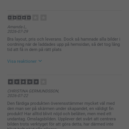
2026-07-30
12:13
Hej Malin,
Amanda L,
Stort tack för dina ⭐️⭐️⭐️⭐️⭐️ och omdöme av våra
2026-07-29
fotoböcker. Det är ett så fint sätt att samla ihop sina
minnen och skapa sin egen berättelse i bilder. Tack
Bra layout, pris och leverans. Dock så hamnade alla bilder i
för att du valt att beställa hos oss.
oordning när de laddades upp på hemsidan, så det tog lång
Soliga hälsningar
tid att få in dem på rätt plats
Kirsi @smartphoto
Visa reaktioner
2026-07-30
12:12
Hej Amanda,
CHRISTINA GERMUNDSSON,
2026-07-22
Vad roligt att du blev nöjd med layouten, priset och
leveransen av din fotobok!
Den färdiga produkten överensstämmer mycket väl med
den man ser på skärmen under skapandet, en väldigt fin
Samtidigt förstår vi verkligen att det blev
produkt! Har alltid blivit nöjd och belåten, men med ett
tidskrävande och frustrerande när bilderna hamnade
undantag. Omslagsbilden. Upplever det svårt att centrera
i oordning.
bilden trots verktyget för att göra detta, har därmed inte