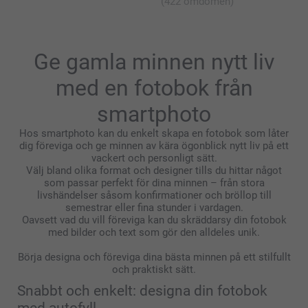
(422 omdömen)
som den ska vara, är du givetvis välkommen att
kontakta oss så kikar vi närmare på problemet!
Varmt välkommen åter!
Varma hälsningar
Ge gamla minnen nytt liv
Kirsi @smartphoto
med en fotobok från
smartphoto
Hos smartphoto kan du enkelt skapa en fotobok som låter
dig föreviga och ge minnen av kära ögonblick nytt liv på ett
vackert och personligt sätt.
Välj bland olika format och designer tills du hittar något
som passar perfekt för dina minnen – från stora
livshändelser såsom konfirmationer och bröllop till
semestrar eller fina stunder i vardagen.
Oavsett vad du vill föreviga kan du skräddarsy din fotobok
med bilder och text som gör den alldeles unik.
Börja designa och föreviga dina bästa minnen på ett stilfullt
och praktiskt sätt.
Snabbt och enkelt: designa din fotobok
med autofyll