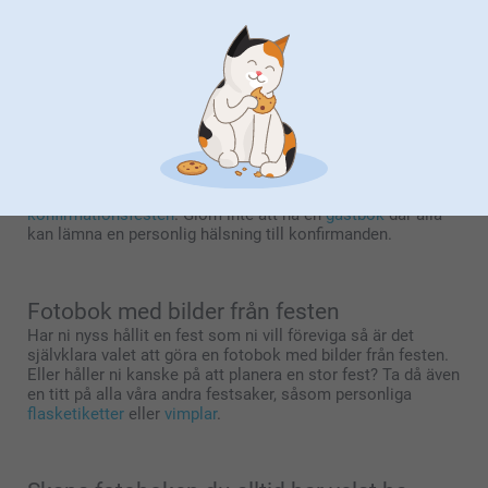
till vuxen, och den medför många minnen som förtjänar att
bevaras. Gör en konfirmationsbok med bilder från den stora
dagen, talen, festen och på de viktigaste gästerna.
Du kan inkludera personliga hälsningar, bibelverser eller
citat som gjorde dagen extra speciell.
Den här fotoboken kan ges som present till konfirmanden
och är en varaktig påminnelse om den stora dagen som
kommer att uppskattas i många år framöver.
Är det snart dags för konfirmation?
Ta då en titt på vårt stora utbud av produkter för
konfirmationsfesten
. Glöm inte att ha en
gästbok
där alla
kan lämna en personlig hälsning till konfirmanden.
Fotobok med bilder från festen
Har ni nyss hållit en fest som ni vill föreviga så är det
självklara valet att göra en fotobok med bilder från festen.
Eller håller ni kanske på att planera en stor fest? Ta då även
en titt på alla våra andra festsaker, såsom personliga
flasketiketter
eller
vimplar
.