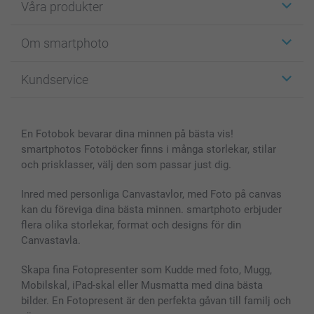
Våra produkter
Etiketter
Om smartphoto
Fotokort
Fotopresenter
Om smartphoto
Kundservice
Fotoböcker
För affiliates
Canvas & Väggdekoration
Allmän integritetspolicy
Kontakta oss & FAQ
Bilder, Fotoförstoring & Fotohäften
Cookie Policy
smartgaranti
En Fotobok bevarar dina minnen på bästa vis!
Skal till Mobil & Surfplatta
Sitemap
smartbonus
smartphotos Fotoböcker finns i många storlekar, stilar
MyNameBook
Villkor och garantier
Priser & betalning
och prisklasser, välj den som passar just dig.
Fotoalmanackor & Fotoagenda
Investor Relations
Status på beställningar
Fotoramar & Tillbehör
Inred med personliga Canvastavlor, med Foto på canvas
kan du föreviga dina bästa minnen. smartphoto erbjuder
Presentkort
flera olika storlekar, format och designs för din
Alla fotoprodukter
Canvastavla.
Skapa fina Fotopresenter som Kudde med foto, Mugg,
Mobilskal, iPad-skal eller Musmatta med dina bästa
bilder. En Fotopresent är den perfekta gåvan till familj och