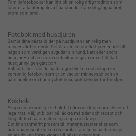
Familjefotoböcker kan lätt bli en rolig årlig tradition som
låter er alla återuppleva fina stunder från det gångna året,
stora som små.
Fotobok med husdjuren
Samla dina bästa bilder på husdjuren i en rolig men
minnesvärd fotobok. Det är även en utmärkt presentidé till
någon som verkligen avgudar sin hund, katt eller andra
husdjur – och en extra omtänksam gåva om ett älskat
husdjur nyligen gått bort.
Välj ut bilder från de bästa ögonblicken och skapa en
personlig fotobok som är en vacker minnessak och en
påminnelse om hur mycket husdjuret betyder för familjen.
Kokbok
Skapa en personlig kokbok till nära och kära som älskar att
laga mat. Välj ut bilder på läckra måltider och recept och
lägg till text såsom dina egna tips och knep.
Det är en utmärkt present till matentusiaster eller som
bröllopspresent i vilken du samlar familjens bästa recept
så att de kan föras vidare till nästa generation.