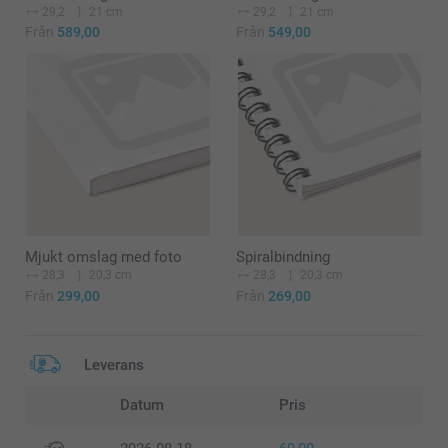
29,2
21 cm
29,2
21 cm
Från
589,00
Från
549,00
Mjukt omslag med foto
Spiralbindning
28,3
20,3 cm
28,3
20,3 cm
Från
299,00
Från
269,00
Leverans
Datum
Pris