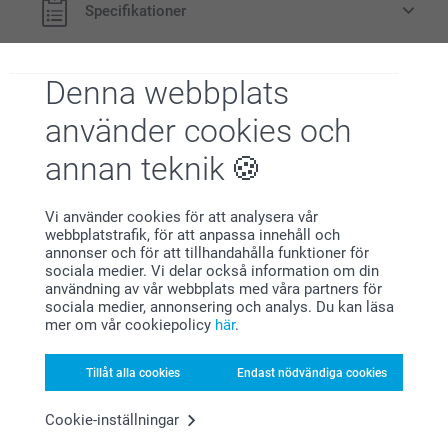
Specifikationer
storlek L eller XL
Matt Premiumpapper 300 g
Blankt Premiumpapper 300 g
FAQ
Denna webbplats
använder cookies och
Trustpilot produktomdömen
Modern Presentationsbox
annan teknik
4.6
199,00/styck
Från
Vi använder cookies för att analysera vår
AV
5
webbplatstrafik, för att anpassa innehåll och
Priser på tillval och tillgänglighet
Språk
annonser och för att tillhandahålla funktioner för
sociala medier. Vi delar också information om din
användning av vår webbplats med våra partners för
sociala medier, annonsering och analys. Du kan läsa
mer om vår cookiepolicy
här
.
storlek L eller XL
Alla omdömen (2847)
Tillåt alla cookies
Endast nödvändiga cookies
5 Stjärnor
2133
4 Stjärnor
502
Cookie-inställningar
3 Stjärnor
97