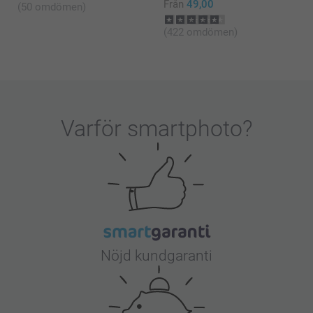
Från
49,00
(50 omdömen)
Eller om du har fått hem en fotobok som inte är så
(422 omdömen)
som den ska vara, är du givetvis välkommen att
kontakta oss så kikar vi närmare på problemet!
Varmt välkommen åter!
Varma hälsningar
Kirsi @smartphoto
Varför
smartphoto
?
Nöjd kundgaranti