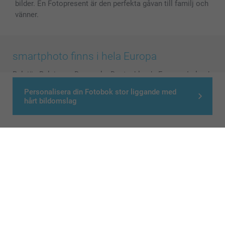
bilder. En Fotopresent är den perfekta gåvan till familj och
vänner.
smartphoto finns i hela Europa
België
-
Belgique
-
Danmark
-
Deutschland
-
France
-
Ireland
-
Nederland
-
Norge
-
Österreich
-
Schweiz
-
Suisse
-
Personalisera din Fotobok stor liggande med
Switzerland
-
Suomi
-
Sverige
-
United Kingdom
-
hårt bildomslag
Other Countries
Alla priser är i svenska kronor (SEK), inklusive moms och exklusive porto.
© smartphoto group. All rights reserved