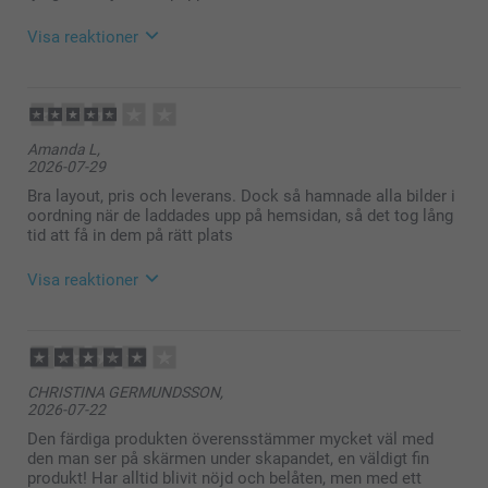
Visa reaktioner
2026-07-30
12:13
Hej Malin,
Amanda L,
Stort tack för dina ⭐️⭐️⭐️⭐️⭐️ och omdöme av våra
2026-07-29
fotoböcker. Det är ett så fint sätt att samla ihop sina
minnen och skapa sin egen berättelse i bilder. Tack
Bra layout, pris och leverans. Dock så hamnade alla bilder i
för att du valt att beställa hos oss.
oordning när de laddades upp på hemsidan, så det tog lång
Soliga hälsningar
tid att få in dem på rätt plats
Kirsi @smartphoto
Visa reaktioner
2026-07-30
12:12
Hej Amanda,
CHRISTINA GERMUNDSSON,
2026-07-22
Vad roligt att du blev nöjd med layouten, priset och
leveransen av din fotobok!
Den färdiga produkten överensstämmer mycket väl med
den man ser på skärmen under skapandet, en väldigt fin
Samtidigt förstår vi verkligen att det blev
produkt! Har alltid blivit nöjd och belåten, men med ett