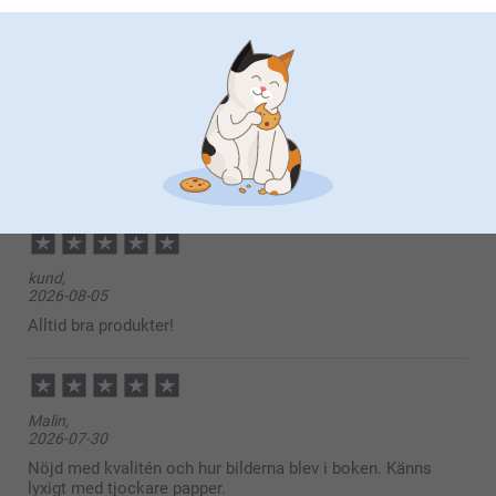
2 Stjärnor
35
1 Stjärna
80
här
Johansson,
2026-08-05
Nöjd med produkten. Bra kvalitet.
kund,
2026-08-05
Alltid bra produkter!
Malin,
2026-07-30
Nöjd med kvalitén och hur bilderna blev i boken. Känns
lyxigt med tjockare papper.