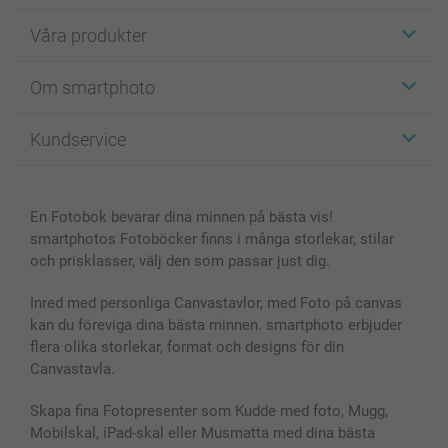
Våra produkter
Etiketter
Om smartphoto
Fotokort
Fotopresenter
Om smartphoto
Kundservice
Fotoböcker
För affiliates
Canvas & Väggdekoration
Allmän integritetspolicy
Kontakta oss & FAQ
Bilder, Fotoförstoring & Fotohäften
Cookie Policy
smartgaranti
En Fotobok bevarar dina minnen på bästa vis!
Skal till Mobil & Surfplatta
Sitemap
smartbonus
smartphotos Fotoböcker finns i många storlekar, stilar
MyNameBook
Villkor och garantier
Priser & betalning
och prisklasser, välj den som passar just dig.
Fotoalmanackor & Fotoagenda
Investor Relations
Status på beställningar
Fotoramar & Tillbehör
Inred med personliga Canvastavlor, med Foto på canvas
kan du föreviga dina bästa minnen. smartphoto erbjuder
Presentkort
flera olika storlekar, format och designs för din
Alla fotoprodukter
Canvastavla.
Skapa fina Fotopresenter som Kudde med foto, Mugg,
Mobilskal, iPad-skal eller Musmatta med dina bästa