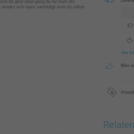
Lever
 och bli glad varje gång du tar fram din
rån skador och repor samtidigt som du sätter
Mer in
Blev n
Prisin
Alla priser är 
Relate