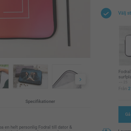
Välj s
Fodral 
surfpl
25
Från
2
Specifikationer
Gå 
a en helt personlig Fodral till dator &