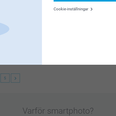
is worth for the payment.
Cookie-inställningar
f our cases! It's great to be able to put your
5
al till dator & surfplatta. Visst är det roligt
Varför
smartphoto
?