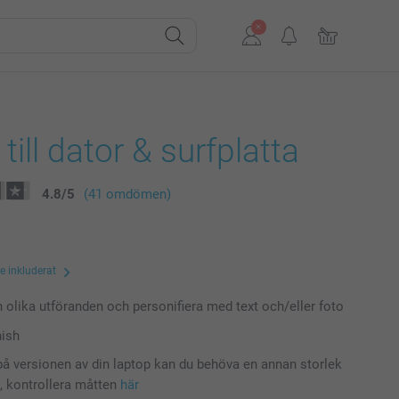
till dator & surfplatta
4.8
/
5
(41 omdömen)
te inkluderat
n olika utföranden och personifiera med text och/eller foto
nish
å versionen av din laptop kan du behöva en annan storlek
t, kontrollera måtten
här