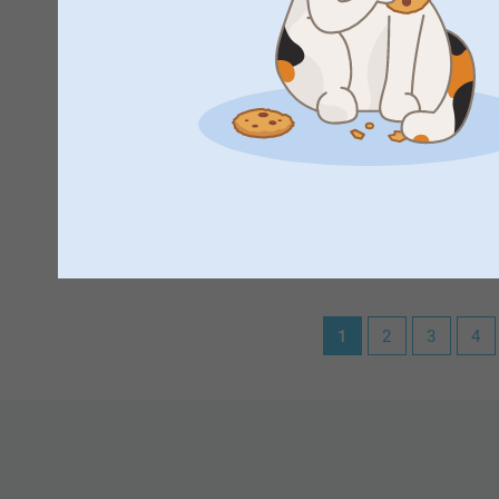
Varma hälsningar,
suite my expectations, Delivered very fast and the product 
Miia @smartphoto
Visa reaktioner
2025-02-17
14:54
Hi Priyal,
Katarina Soeparto Johansson,
2024-05-21
Thank you so much for the ⭐️⭐️⭐️⭐️⭐️ and your review o
Färgerna från fotot blev så bra.
own stamp on them, with your own pictures.
Warm regards,
Visa reaktioner
Kirsi @smartphoto
2024-05-21
1
2
3
4
10:39
Hej Katarina,
Tusen tack för dina 5 stjärnor och omdöme av våra fodr
att ett lite mer personligt fodral :)
Varma hälsningar
Kirsi @smartphoto