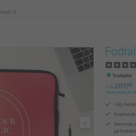
Fodral 
289,
00
Från
fraktkostnad är in
Välj mella
Kvalitetsfi
Beroende p
på fodrale