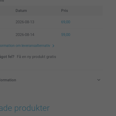
ans
Datum
Pris
2026-08-13
69,00
2026-08-14
59,00
formation om leveransalternativ
ågot fel?
Få en ny produkt gratis
formation
i svenska kronor (SEK), inklusive moms och exklusive porto.
rade produkter