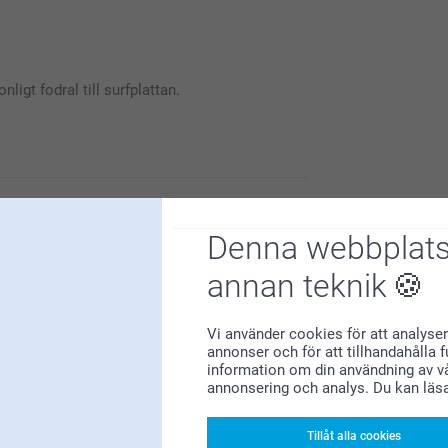
våra dator- och surfplattefodral med egna
nligt fodral till surfplattan.
ersonlig med sina egna favoritbilder.
du är nöjd med våra produkter och service.
Denna webbplats
annan teknik
Vi använder cookies för att analyser
annonser och för att tillhandahålla 
information om din användning av vå
annonsering och analys. Du kan läs
l till dator/surfplatta.
Tillåt alla cookies
gns and very easy to customize the product to