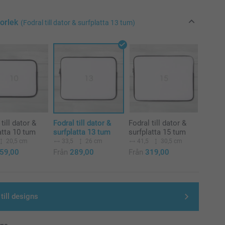
torlek
(Fodral till dator & surfplatta 13 tum)
till dator &
Fodral till dator &
Fodral till dator &
atta 10 tum
surfplatta 13 tum
surfplatta 15 tum
20,5 cm
33,5
26 cm
41,5
30,5 cm
59,00
Från
289,00
Från
319,00
till designs