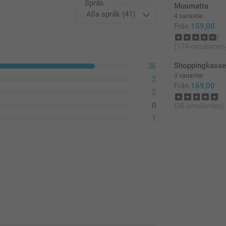
Språk
Musmatta
4 varianter
Från
159,00
(174 omdömen
Shoppingkass
36
3 varianter
2
Från
169,00
2
0
(38 omdömen)
1