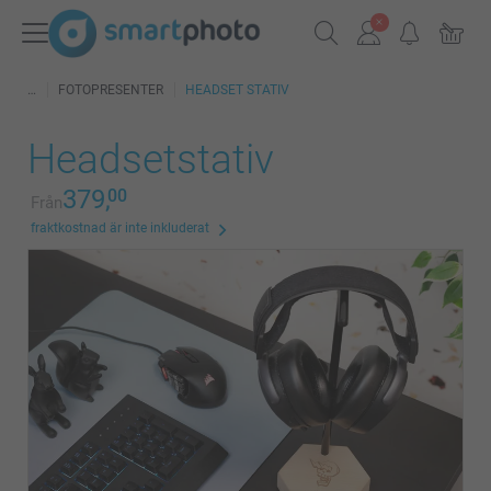
FOTOPRESENTER
HEADSET STATIV
Headsetstativ
379,
00
Från
fraktkostnad är inte inkluderat