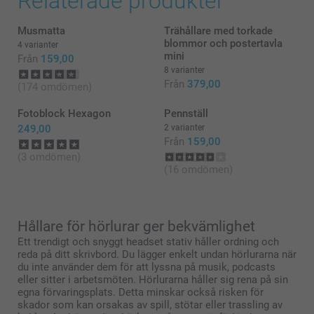
Relaterade produkter
Musmatta
Trähållare med torkade
blommor och postertavla
4 varianter
mini
Från
159,00
8 varianter
Från
379,00
(174 omdömen)
Fotoblock Hexagon
Pennställ
249,00
2 varianter
Från
159,00
(3 omdömen)
(16 omdömen)
Hållare för hörlurar ger bekvämlighet
Ett trendigt och snyggt headset stativ håller ordning och
reda på ditt skrivbord. Du lägger enkelt undan hörlurarna när
du inte använder dem för att lyssna på musik, podcasts
eller sitter i arbetsmöten. Hörlurarna håller sig rena på sin
egna förvaringsplats. Detta minskar också risken för
skador som kan orsakas av spill, stötar eller trassling av