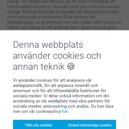
kablar. Att hänga dina hörlurar på ett stativ förhindrar att
öronkuddarna kommer i kontakt med ytor som kan orsaka
slitage. Det kan förlänga livslängden på dina hörlurskuddar
men också själva hörlurarna. Dina hörlurar blir
lättillgängliga, så du behöver inte rota i lådor eller trassla ut
kablar varje gång du vill använda dem. Spara tid och göra
dina hörlurar mer bekväma att använda.
Denna webbplats
använder cookies och
annan teknik
Varför
smartphoto
?
Vi använder cookies för att analysera vår
webbplatstrafik, för att anpassa innehåll och
annonser och för att tillhandahålla funktioner för
sociala medier. Vi delar också information om din
användning av vår webbplats med våra partners för
sociala medier, annonsering och analys. Du kan läsa
mer om vår cookiepolicy
här
.
Nöjd kundgaranti
Tillåt alla cookies
Endast nödvändiga cookies