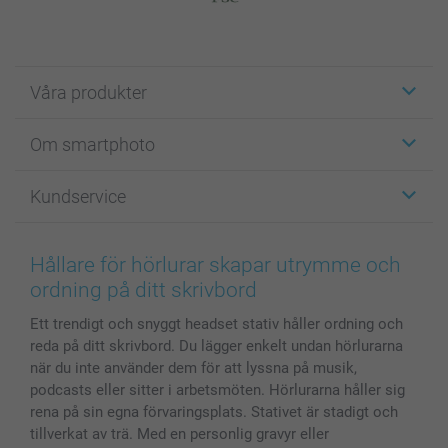
Våra produkter
Etiketter
Om smartphoto
Fotokort
Fotopresenter
Om smartphoto
Kundservice
Fotoböcker
För affiliates
Canvas & Väggdekoration
Allmän integritetspolicy
Kontakta oss & FAQ
Bilder, Fotoförstoring & Fotohäften
Cookie Policy
smartgaranti
Hållare för hörlurar skapar utrymme och
Skal till Mobil & Surfplatta
Sitemap
smartbonus
ordning på ditt skrivbord
MyNameBook
Villkor och garantier
Priser & betalning
Ett trendigt och snyggt headset stativ håller ordning och
Fotoalmanackor & Fotoagenda
Investor Relations
Status på beställningar
reda på ditt skrivbord. Du lägger enkelt undan hörlurarna
Fotoramar & Tillbehör
när du inte använder dem för att lyssna på musik,
Presentkort
podcasts eller sitter i arbetsmöten. Hörlurarna håller sig
Alla fotoprodukter
rena på sin egna förvaringsplats. Stativet är stadigt och
tillverkat av trä. Med en personlig gravyr eller