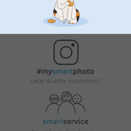
Bonus på alla dina köp
Letar du efter inspiration?