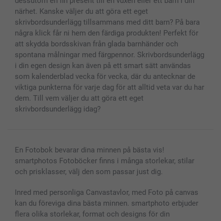
dessutom en fin present till en vuxen eller ett barn i din
närhet. Kanske väljer du att göra ett eget
skrivbordsunderlägg tillsammans med ditt barn? På bara
några klick får ni hem den färdiga produkten! Perfekt för
att skydda bordsskivan från glada barnhänder och
spontana målningar med färgpennor. Skrivbordsunderlägg
i din egen design kan även på ett smart sätt användas
som kalenderblad vecka för vecka, där du antecknar de
viktiga punkterna för varje dag för att alltid veta var du har
dem. Till vem väljer du att göra ett eget
skrivbordsunderlägg idag?
En Fotobok bevarar dina minnen på bästa vis!
smartphotos Fotoböcker finns i många storlekar, stilar
och prisklasser, välj den som passar just dig.
Inred med personliga Canvastavlor, med Foto på canvas
kan du föreviga dina bästa minnen. smartphoto erbjuder
flera olika storlekar, format och designs för din