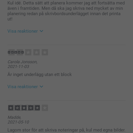
Kul idé. Detta sätt att planera kommer jag att fortsätta med
även i framtiden. Men då ska jag skriva ned mycket av min
planering redan på skrivbordsunderlägget innan det printa
ut!
Visa reaktioner
2022-02-08
11:05
Hej Kristina
Carola Jonsson,
Stort tack för dina 5 stjärnor och omdöme, kul att du
2021-11-03
är nöjd med skrivbordsunderlägget, vi hoppas du har
glädje av den under lång tid framöver!
Är inget underlägg utan ett block
Och bra tips inför nästa gång :)
Varma hälsningar,
Visa reaktioner
Johanna, Smartphoto
2021-11-03
14:32
Hej Carola
Madde,
Tack för din feedback om våra skrivbordsunderlägg.
2021-05-10
Vad tråkigt att du är besviken på resultetat. Tveka
inte att kontakta oss om du har några frågor, vi
Lagom stor för att skriva noteringar på, kul med egna bilder.