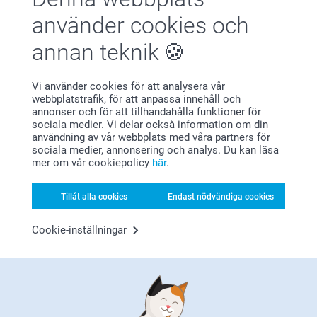
Från
159,00
använder cookies och
(7 omdömen)
(17 omdömen)
annan teknik
Vi använder cookies för att analysera vår
webbplatstrafik, för att anpassa innehåll och
annonser och för att tillhandahålla funktioner för
sociala medier. Vi delar också information om din
Varför
smartphoto
?
användning av vår webbplats med våra partners för
sociala medier, annonsering och analys. Du kan läsa
mer om vår cookiepolicy
här
.
Tillåt alla cookies
Endast nödvändiga cookies
Cookie-inställningar
Nöjd kundgaranti