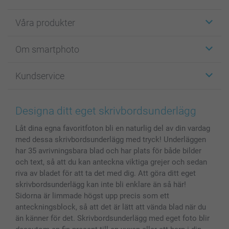
Våra produkter
Etiketter
Om smartphoto
Fotokort
Fotopresenter
Om smartphoto
Kundservice
Fotoböcker
För affiliates
Canvas & Väggdekoration
Allmän integritetspolicy
Kontakta oss & FAQ
Bilder, Fotoförstoring & Fotohäften
Cookie Policy
smartgaranti
Designa ditt eget skrivbordsunderlägg
Skal till Mobil & Surfplatta
Sitemap
smartbonus
Låt dina egna favoritfoton bli en naturlig del av din vardag
MyNameBook
Villkor och garantier
Priser & betalning
med dessa skrivbordsunderlägg med tryck! Underläggen
Fotoalmanackor & Fotoagenda
Investor Relations
Status på beställningar
har 35 avrivningsbara blad och har plats för både bilder
Fotoramar & Tillbehör
och text, så att du kan anteckna viktiga grejer och sedan
Presentkort
riva av bladet för att ta det med dig. Att göra ditt eget
skrivbordsunderlägg kan inte bli enklare än så här!
Alla fotoprodukter
Sidorna är limmade högst upp precis som ett
anteckningsblock, så att det är lätt att vända blad när du
än känner för det. Skrivbordsunderlägg med eget foto blir