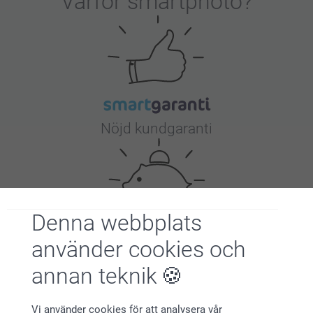
Varför
smartphoto
?
Nöjd kundgaranti
Denna webbplats
använder cookies och
Bonus på alla dina köp
annan teknik
Vi använder cookies för att analysera vår