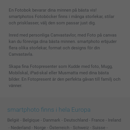
Bilder, Fotoförstoring & Fotohäften
Cookie Policy
smartgaranti
En Fotobok bevarar dina minnen på bästa vis!
Skal till Mobil & Surfplatta
Sitemap
smartbonus
smartphotos Fotoböcker finns i många storlekar, stilar
MyNameBook
Villkor och garantier
Priser & betalning
och prisklasser, välj den som passar just dig.
Fotoalmanackor & Fotoagenda
Investor Relations
Status på beställningar
Fotoramar & Tillbehör
Inred med personliga Canvastavlor, med Foto på canvas
kan du föreviga dina bästa minnen. smartphoto erbjuder
Presentkort
flera olika storlekar, format och designs för din
Alla fotoprodukter
Canvastavla.
Skapa fina Fotopresenter som Kudde med foto, Mugg,
Mobilskal, iPad-skal eller Musmatta med dina bästa
bilder. En Fotopresent är den perfekta gåvan till familj och
vänner.
smartphoto finns i hela Europa
België
-
Belgique
-
Danmark
-
Deutschland
-
France
-
Ireland
-
Nederland
-
Norge
-
Österreich
-
Schweiz
-
Suisse
-