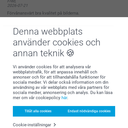
Fred,
2026-07-21
Förvånansvärt bra kvalitet på bilderna.
Visa reaktioner
Denna webbplats
2026-07-22
använder cookies och
11:01
Hej Fred,
annan teknik
Peter,
2026-07-08
Stort tack för dina ⭐️⭐️⭐️⭐️⭐️ och omdöme, kul att du
är nöjd med din mugg!
Enkelt och smidigt att beställa. Helt ok kvalitet på
Vi använder cookies för att analysera vår
Vi önskar dig en fin sommar!
produkten. Mycket prisvärt
webbplatstrafik, för att anpassa innehåll och
annonser och för att tillhandahålla funktioner för
Vänliga hälsningar,
sociala medier. Vi delar också information om din
Visa reaktioner
Helene@smartphoto
användning av vår webbplats med våra partners för
sociala medier, annonsering och analys. Du kan läsa
mer om vår cookiepolicy
här
.
2026-07-13
13:48
Hej Peter,
Tillåt alla cookies
Endast nödvändiga cookies
Anna Nergårdh,
2026-07-06
Stort tack för dina ⭐️⭐️⭐️⭐️⭐️ och omdöme, kul att du
är nöjd med din mugg!
Cookie-inställningar
Produkten var toppen, leveransen tyvärr senare än utlovat.