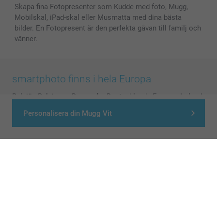
Skapa fina Fotopresenter som Kudde med foto, Mugg,
Mobilskal, iPad-skal eller Musmatta med dina bästa
bilder. En Fotopresent är den perfekta gåvan till familj och
vänner.
smartphoto finns i hela Europa
België
-
Belgique
-
Danmark
-
Deutschland
-
France
-
Ireland
-
Nederland
-
Norge
-
Österreich
-
Schweiz
-
Suisse
-
Personalisera din Mugg Vit
Switzerland
-
Suomi
-
Sverige
-
United Kingdom
-
Other Countries
Alla priser är i svenska kronor (SEK), inklusive moms och exklusive porto.
© smartphoto group. All rights reserved