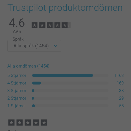
Trustpilot produktomdömen
4.6
AV
5
Språk
Alla omdömen (1454)
5 Stjärnor
1163
4 Stjärnor
169
3 Stjärnor
38
2 Stjärnor
29
1 Stjärna
55