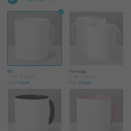
Vit
Parmugg
9,5
8,2 cm
9,5
8,2 cm
Från
119,00
Från
219,00