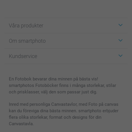
Våra produkter
Etiketter
Om smartphoto
Fotokort
Fotopresenter
Om smartphoto
Kundservice
Fotoböcker
För affiliates
Canvas & Väggdekoration
Allmän integritetspolicy
Kontakta oss & FAQ
Bilder, Fotoförstoring & Fotohäften
Cookie Policy
smartgaranti
En Fotobok bevarar dina minnen på bästa vis!
Skal till Mobil & Surfplatta
Sitemap
smartbonus
smartphotos Fotoböcker finns i många storlekar, stilar
MyNameBook
Villkor och garantier
Priser & betalning
och prisklasser, välj den som passar just dig.
Fotoalmanackor & Fotoagenda
Investor Relations
Status på beställningar
Fotoramar & Tillbehör
Inred med personliga Canvastavlor, med Foto på canvas
kan du föreviga dina bästa minnen. smartphoto erbjuder
Presentkort
flera olika storlekar, format och designs för din
Alla fotoprodukter
Canvastavla.