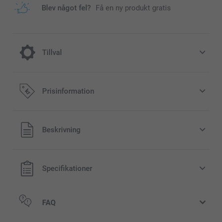
Blev något fel?
Få en ny produkt gratis
Tillval
Jula till din fotomugg
Prisinformation
40,00/styck
Alla priser är i svenska kronor (SEK), inklusive moms och
Beskrivning
lfälligt
exklusive porto.
tsåld
Specifikationer
FAQ