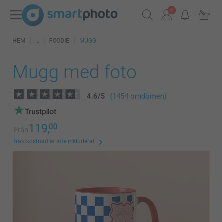
HEM
FOODIE
MUGG
Mugg med foto
4.6
/
5
(1454 omdömen)
119,
00
Från
fraktkostnad är inte inkluderat