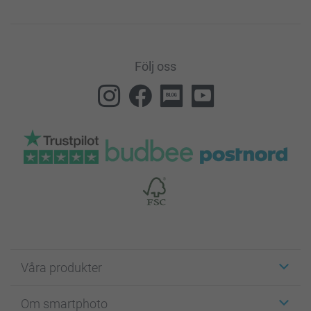
Följ oss
Våra produkter
Etiketter
Om smartphoto
Fotokort