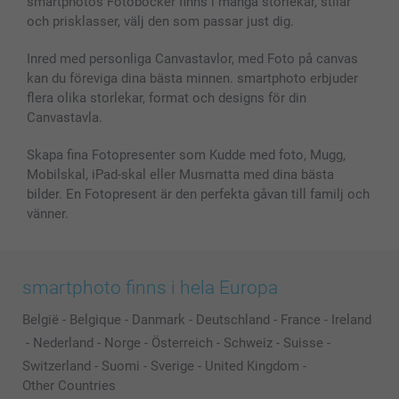
smartphotos Fotoböcker finns i många storlekar, stilar
och prisklasser, välj den som passar just dig.
Inred med personliga Canvastavlor, med Foto på canvas
kan du föreviga dina bästa minnen. smartphoto erbjuder
flera olika storlekar, format och designs för din
Canvastavla.
Skapa fina Fotopresenter som Kudde med foto, Mugg,
Mobilskal, iPad-skal eller Musmatta med dina bästa
bilder. En Fotopresent är den perfekta gåvan till familj och
vänner.
smartphoto finns i hela Europa
België
-
Belgique
-
Danmark
-
Deutschland
-
France
-
Ireland
-
Nederland
-
Norge
-
Österreich
-
Schweiz
-
Suisse
-
Switzerland
-
Suomi
-
Sverige
-
United Kingdom
-
Other Countries