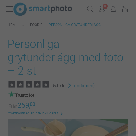
HEM
FOODIE
PERSONLIGA GRYTUNDERLÄGG
Personliga
grytunderlägg med foto
– 2 st
5.0
/
5
(3 omdömen)
259,
00
Från
fraktkostnad är inte inkluderat