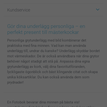
Fotopresenter
Om smartphoto
Kundservice
Fotoböcker
För affiliates
Canvas & Väggdekoration
Allmän integritetspolicy
Kontakta oss & FAQ
Bilder, Fotoförstoring & Fotohäften
Cookie Policy
smartgaranti
Gör dina underlägg personliga – en
Skal till Mobil & Surfplatta
Sitemap
smartbonus
perfekt present till mästerkockar
MyNameBook
Villkor och garantier
Priser & betalning
Personliga grytunderlägg med bild kombinerar det
Fotoalmanackor & Fotoagenda
Investor Relations
Status på beställningar
praktiska med fina minnen. Vad kan man använda
Fotoramar & Tillbehör
underlägg till, undrar du kanske? Underlägg skyddar bordet
Presentkort
mot värmeskador. De är också användbara när dina grytor
Alla fotoprodukter
behöver något stadigt att stå på. Anpassa dina egna
grytunderlägg av kork, välj dina favoritutföranden,
lyckligaste ögonblick och bäst klingande citat och skapa
unika köksartiklar. Du kan också använda dem som
prydnader!
En Fotobok bevarar dina minnen på bästa vis!