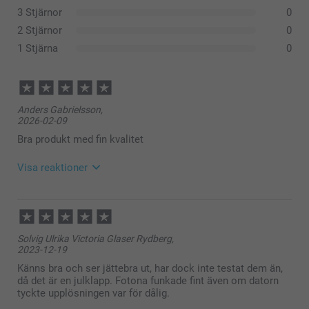
3 Stjärnor
0
2 Stjärnor
0
1 Stjärna
0
Anders Gabrielsson,
2026-02-09
Bra produkt med fin kvalitet
Visa reaktioner
2026-02-11
15:20
Hej Anders,
Solvig Ulrika Victoria Glaser Rydberg,
Stort tack för dina ⭐️⭐️⭐️⭐️⭐️ och omdöme, kul att du
2023-12-19
är nöjd med dina grytunderlägg, vi hoppas du har
glädje av dem under lång tid framöver!
Känns bra och ser jättebra ut, har dock inte testat dem än,
Vi önskar dig en fin dag!
då det är en julklapp. Fotona funkade fint även om datorn
Varma hälsningar,
tyckte upplösningen var för dålig.
Kirsi @smartphoto