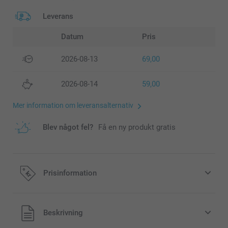
Leverans
Datum
Pris
2026-08-13
69,00
2026-08-14
59,00
Mer information om leveransalternativ
Blev något fel?
Få en ny produkt gratis
Prisinformation
Alla priser är i svenska kronor (SEK), inklusive moms och
Beskrivning
exklusive porto.