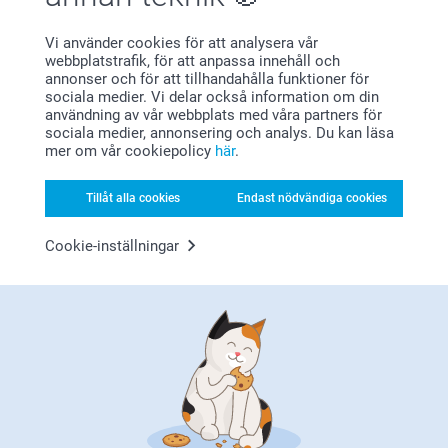
Anteckningsbok
Pennställ
Vi använder cookies för att analysera vår
3 varianter
2 varianter
webbplatstrafik, för att anpassa innehåll och
Från
89,00
Från
159,00
annonser och för att tillhandahålla funktioner för
sociala medier. Vi delar också information om din
(47 omdömen)
(16 omdömen)
användning av vår webbplats med våra partners för
sociala medier, annonsering och analys. Du kan läsa
Skrivbordsunderlägg
Musmatta
mer om vår cookiepolicy
här
.
199,00
4 varianter
Från
159,00
Tillåt alla cookies
Endast nödvändiga cookies
(4 omdömen)
(174 omdömen)
Cookie-inställningar
Varför
smartphoto
?