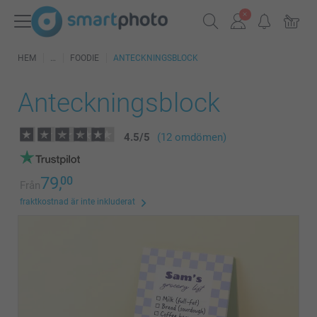
HEM
FOODIE
ANTECKNINGSBLOCK
Anteckningsblock
4.5
/
5
(12 omdömen)
79,
00
Från
fraktkostnad är inte inkluderat