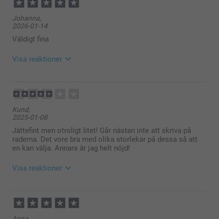
Johanna,
2026-01-14
Väldigt fina
Visa reaktioner
2026-01-15
11:31
Hej
Kund,
Tack för ⭐️⭐️⭐⭐️⭐️! Det glädjer oss att du är nöjd med
2025-01-08
din beställning.
🩵-liga hälsningar
Jättefint men otroligt litet! Går nästan inte att skriva på
Kirsi @smartphoto
raderna. Det vore bra med olika storlekar på dessa så att
en kan välja. Annars är jag helt nöjd!
Visa reaktioner
2025-01-10
10:43
Hej
Anna,