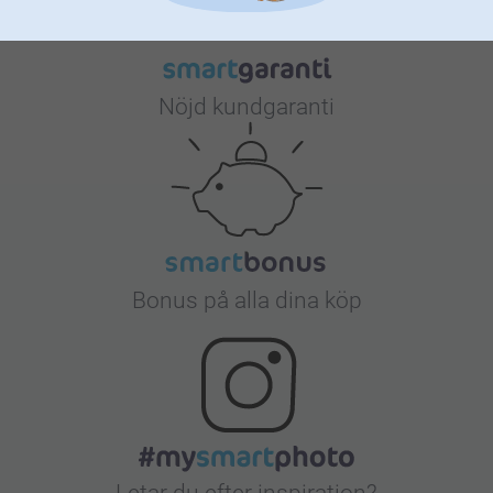
Nöjd kundgaranti
Bonus på alla dina köp