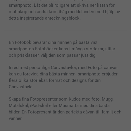
Fotoalmanackor & Fotoagenda
Investor Relations
Status på beställningar
smartphoto. Låt det bli roligare att skriva ner listan för
Fotoramar & Tillbehör
matinköp och andra kom-ihåg-meddelanden med hjälp av
Presentkort
detta inspirerande anteckningsblock.
Alla fotoprodukter
En Fotobok bevarar dina minnen på bästa vis!
smartphotos Fotoböcker finns i många storlekar, stilar
och prisklasser, välj den som passar just dig.
Inred med personliga Canvastavlor, med Foto på canvas
kan du föreviga dina bästa minnen. smartphoto erbjuder
flera olika storlekar, format och designs för din
Canvastavla.
Skapa fina Fotopresenter som Kudde med foto, Mugg,
Mobilskal, iPad-skal eller Musmatta med dina bästa
bilder. En Fotopresent är den perfekta gåvan till familj och
vänner.