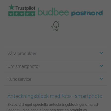
Våra produkter
Etiketter
Om smartphoto
Fotokort
Fotopresenter
Om smartphoto
Kundservice
Fotoböcker
För affiliates
Canvas & Väggdekoration
Allmän integritetspolicy
Kontakta oss & FAQ
Bilder, Fotoförstoring & Fotohäften
Cookie Policy
smartgaranti
Anteckningsblock med foto - smartphoto
Skal till Mobil & Surfplatta
Sitemap
smartbonus
Skapa ditt eget speciella anteckningsblock genoma att
MyNameBook
Villkor och garantier
Priser & betalning
lägga till dina egna bilder och text; en produkt av