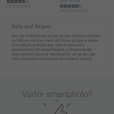
Från
119,00
(10 omdömen)
(266 omdömen)
Dots and Stripes
Den här kollektionen bjuder på den ultimata remixen
av tidlösa mönster, med fullt fokus på djärva ränder
och lekfulla polkaprickar. Från kontrastrika
prickmönster till pastellfärgade polkagrisränder –
varje enskild layout är designad för att ge den där
rena, klassiska retrolooken ett modernt uttryck.
Varför
smartphoto
?