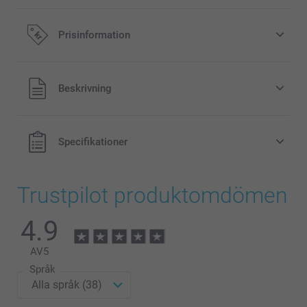
Prisinformation
Alla priser är i svenska kronor (SEK), inklusive moms och
Beskrivning
exklusive porto.
Specifikationer
Trustpilot produktomdömen
4.9
AV
5
Språk