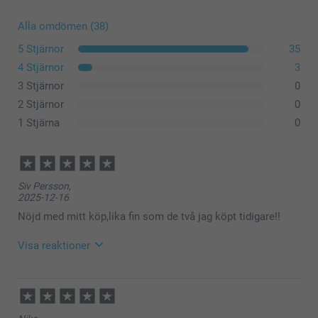
Alla omdömen (38)
5 Stjärnor
35
4 Stjärnor
3
3 Stjärnor
0
2 Stjärnor
0
1 Stjärna
0
Siv Persson,
2025-12-16
Nöjd med mitt köp,lika fin som de två jag köpt tidigare!!
Visa reaktioner
2025-12-19
13:48
Hej Siv,