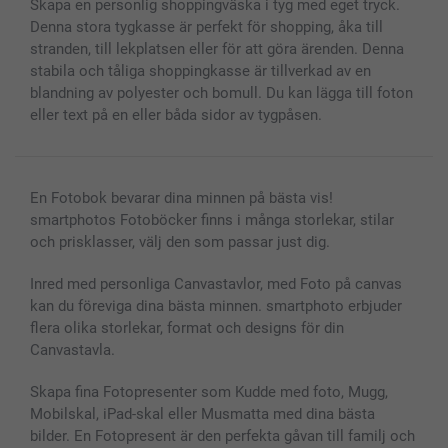
Skapa en personlig shoppingväska i tyg med eget tryck.
Fotoalmanackor & Fotoagenda
Investor Relations
Status på beställningar
Denna stora tygkasse är perfekt för shopping, åka till
Fotoramar & Tillbehör
stranden, till lekplatsen eller för att göra ärenden. Denna
Presentkort
stabila och tåliga shoppingkasse är tillverkad av en
Alla fotoprodukter
blandning av polyester och bomull. Du kan lägga till foton
eller text på en eller båda sidor av tygpåsen.
En Fotobok bevarar dina minnen på bästa vis!
smartphotos Fotoböcker finns i många storlekar, stilar
och prisklasser, välj den som passar just dig.
Inred med personliga Canvastavlor, med Foto på canvas
kan du föreviga dina bästa minnen. smartphoto erbjuder
flera olika storlekar, format och designs för din
Canvastavla.
Skapa fina Fotopresenter som Kudde med foto, Mugg,
Mobilskal, iPad-skal eller Musmatta med dina bästa
bilder. En Fotopresent är den perfekta gåvan till familj och