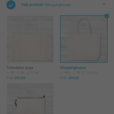
Välj produkt
(Shoppingkasse)
Toteväska yoga
Shoppingkasse
50
36
40,5
38
13 cm
13,5 cm
Från
399,00
Från
309,00