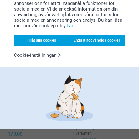
Varma hälsningar,
annonser och för att tillhandahålla funktioner för
Kirsi @smartphoto
sociala medier. Vi delar också information om din
användning av vår webbplats med våra partners för
Malinda,
sociala medier, annonsering och analys. Du kan läsa
2023-10-03
mer om vår cookiepolicy
här
.
Gillar jättemycket min nya yogaväska med skön kvalitet
och fint tryck
Tillåt alla cookies
Endast nödvändiga cookies
Cookie-inställningar
Visa mer
Relaterade produkter
Kudde
Ryggsäck
Mer än 10 varianter
3 varianter
Från
239,00
429,00
(243 omdömen)
(3 omdömen)
Makeup-väska
Nyckelring
179,00
4 varianter