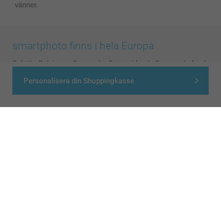
vänner.
smartphoto finns i hela Europa
België
-
Belgique
-
Danmark
-
Deutschland
-
France
-
Ireland
-
Nederland
-
Norge
-
Österreich
-
Schweiz
-
Suisse
-
Personalisera din Shoppingkasse
Switzerland
-
Suomi
-
Sverige
-
United Kingdom
-
Other Countries
Alla priser är i svenska kronor (SEK), inklusive moms och exklusive porto.
© smartphoto group. All rights reserved