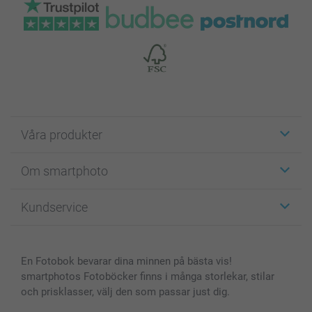
Våra produkter
Etiketter
Om smartphoto
Fotokort
Fotopresenter
Om smartphoto
Kundservice
Fotoböcker
För affiliates
Canvas & Väggdekoration
Allmän integritetspolicy
Kontakta oss & FAQ
Bilder, Fotoförstoring & Fotohäften
Cookie Policy
smartgaranti
En Fotobok bevarar dina minnen på bästa vis!
Skal till Mobil & Surfplatta
Sitemap
smartbonus
smartphotos Fotoböcker finns i många storlekar, stilar
MyNameBook
Villkor och garantier
Priser & betalning
och prisklasser, välj den som passar just dig.
Fotoalmanackor & Fotoagenda
Investor Relations
Status på beställningar