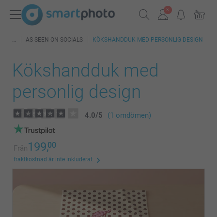
AS SEEN ON SOCIALS
KÖKSHANDDUK MED PERSONLIG DESIGN
Kökshandduk med
personlig design
4.0
/
5
(1 omdömen)
199,
00
Från
fraktkostnad är inte inkluderat