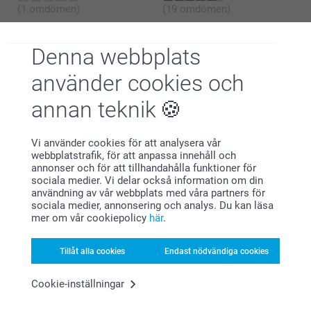
(1 omdömen)
(19 omdömen)
Denna webbplats
Dots and Stripes
använder cookies och
Den här kollektionen bjuder på den ultimata remixen
av tidlösa mönster, med fullt fokus på djärva ränder
annan teknik
och lekfulla polkaprickar. Från kontrastrika
prickmönster till pastellfärgade polkagrisränder –
varje enskild layout är designad för att ge den där
rena, klassiska retrolooken ett modernt uttryck.
Vi använder cookies för att analysera vår
webbplatstrafik, för att anpassa innehåll och
annonser och för att tillhandahålla funktioner för
sociala medier. Vi delar också information om din
användning av vår webbplats med våra partners för
sociala medier, annonsering och analys. Du kan läsa
mer om vår cookiepolicy
här
.
Varför
smartphoto
?
Tillåt alla cookies
Endast nödvändiga cookies
Cookie-inställningar