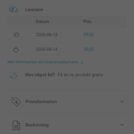
Leverans
Datum
Pris
2026-08-13
69,00
2026-08-14
59,00
Mer information om leveransalternativ
Blev något fel?
Få en ny produkt gratis
Prisinformation
Alla priser är i svenska kronor (SEK), inklusive moms och
Beskrivning
exklusive porto.