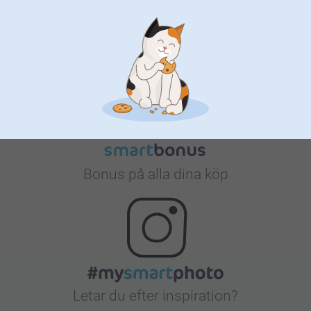
Nöjd kundgaranti
Bonus på alla dina köp
Letar du efter inspiration?