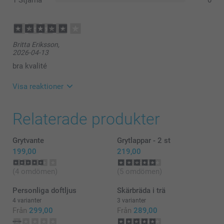
1 Stjärna
0
Britta Eriksson,
2026-04-13
bra kvalité
Visa reaktioner
2026-04-14
Relaterade produkter
10:19
Hej Britta,
Tack för den fina feedbacken! En personlig
Grytvante
Grytlappar - 2 st
kökshandduk är både en praktisk och snygg detalj i
199,00
219,00
hemmet, så vi är jätteglada att kvaliteten motsvarar
dina förväntningar. Vi ser fram emot att få leverera
(4 omdömen)
(5 omdömen)
fler fina fotoprodukter till dig i framtiden 🥰
Varma hälsningar
Personliga doftljus
Skärbräda i trä
Kirsi @smartphoto
4 varianter
3 varianter
Från
299,00
Från
289,00