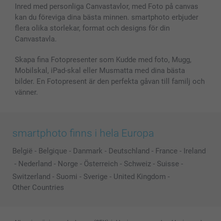
Fotoramar & Tillbehör
Inred med personliga Canvastavlor, med Foto på canvas
kan du föreviga dina bästa minnen. smartphoto erbjuder
Presentkort
flera olika storlekar, format och designs för din
Alla fotoprodukter
Canvastavla.
Skapa fina Fotopresenter som Kudde med foto, Mugg,
Mobilskal, iPad-skal eller Musmatta med dina bästa
bilder. En Fotopresent är den perfekta gåvan till familj och
vänner.
smartphoto finns i hela Europa
België
-
Belgique
-
Danmark
-
Deutschland
-
France
-
Ireland
-
Nederland
-
Norge
-
Österreich
-
Schweiz
-
Suisse
-
Switzerland
-
Suomi
-
Sverige
-
United Kingdom
-
Other Countries