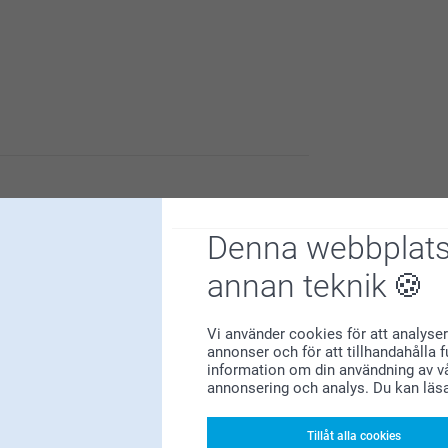
 är nöjd med din handduk!
 är nöjd med din handduk!
Denna webbplats
annan teknik
Vi använder cookies för att analyser
annonser och för att tillhandahålla 
information om din användning av vå
annonsering och analys. Du kan läs
 är nöjd med din handduk!
Tillåt alla cookies