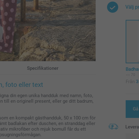
Välj p
Specifikationer
Badha
70
Från
3
foto eller text
esigna din egen unika handduk med namn, foto,
n till en originell present, eller ge ditt badrum,
Gå 
cm som en kompakt gästhandduk, 50 x 100 cm för
ämt badlakan efter duschen, en stranddag eller
Lever
tiv mikrofiber och mjuk bomull får du ett
ppsugningsförmågan.