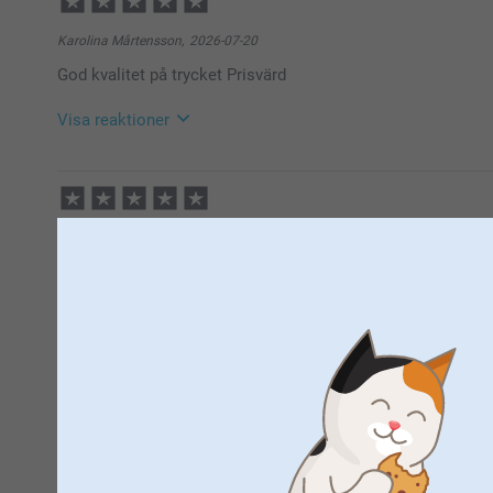
Hej Ida,
Stort tack för dina ⭐️⭐️⭐️⭐️⭐️ och omdöme, kul att du
Karolina Mårtensson,
2026-07-20
Vi önskar dig en fin dag!
God kvalitet på trycket Prisvärd
Varma hälsningar,
Kirsi @smartphoto
Visa reaktioner
2026-07-22
11:12
Hej Karolina,
Elin,
2026-07-13
Stort tack för dina ⭐️⭐️⭐️⭐️⭐️ och omdöme, kul att du
Jättebra upplösning på fotot!
Vi önskar dig en fin dag!
Varma hälsningar,
Visa reaktioner
Helene @smartphoto
2026-07-22
11:57
Hej Elin,
Ludmila Zvirbla,
2026-03-03
Stort tack för dina ⭐️⭐️⭐️⭐️⭐️ och omdöme, kul att du
Handduken är i bra kvalite och med tydlig och bra tryck på!
Vi önskar dig en fin dag!