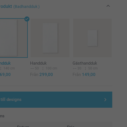
rodukt
(Badhandduk )
ndduk
Handduk
Gästhandduk
140 cm
50
100 cm
30
50 cm
69,00
Från
299,00
Från
149,00
till designs
ans