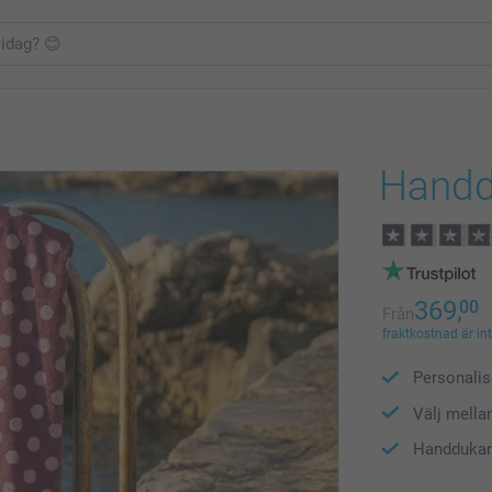
Hand
369,
00
Från
fraktkostnad är in
Personalis
Välj mellan
Handdukar