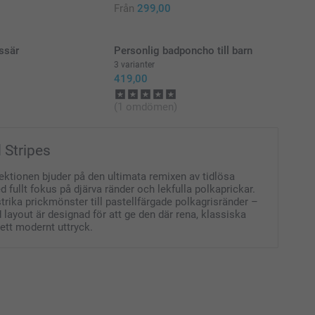
Från
299,00
ssär
Personlig badponcho till barn
3 varianter
419,00
(1 omdömen)
 Stripes
ektionen bjuder på den ultimata remixen av tidlösa
 fullt fokus på djärva ränder och lekfulla polkaprickar.
trika prickmönster till pastellfärgade polkagrisränder –
d layout är designad för att ge den där rena, klassiska
ett modernt uttryck.