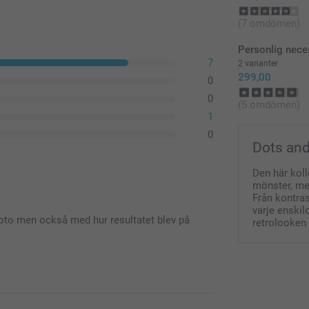
(7 omdömen)
Personlig nece
7
2 varianter
299,00
0
0
(5 omdömen)
1
0
Dots and
Den här koll
mönster, med
Från kontras
varje enskil
foto men också med hur resultatet blev på
retrolooken 