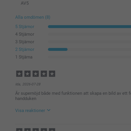
AV
5
Alla omdömen (8)
5 Stjärnor
4 Stjärnor
3 Stjärnor
2 Stjärnor
1 Stjärna
Ida,
2026-07-28
Är supernöjd både med funktionen att skapa en bild av ett 
handduken
Visa reaktioner
2026-07-30
12:08