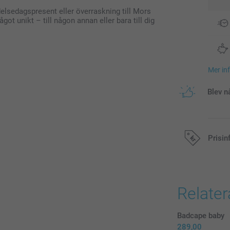
elsedagspresent eller överraskning till Mors
got unikt – till någon annan eller bara till dig
Mer in
Blev n
Prisin
Alla priser är 
Relate
Badcape baby
289,00