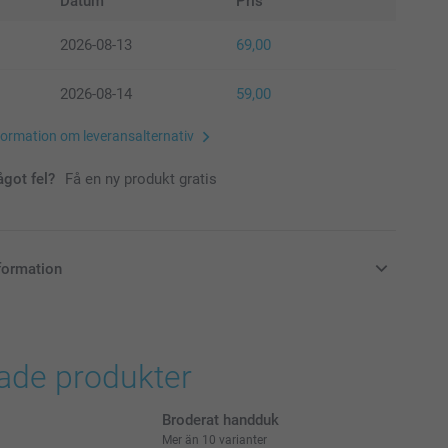
Datum
Pris
2026-08-13
69,00
2026-08-14
59,00
formation om leveransalternativ
ågot fel?
Få en ny produkt gratis
formation
i svenska kronor (SEK), inklusive moms och exklusive porto.
rade produkter
Broderat handduk
Mer än 10 varianter