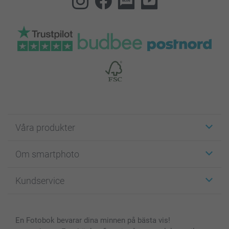
Våra produkter
Etiketter
Om smartphoto
Fotokort
Fotopresenter
Om smartphoto
Kundservice
Fotoböcker
För affiliates
Canvas & Väggdekoration
Allmän integritetspolicy
Kontakta oss & FAQ
Bilder, Fotoförstoring & Fotohäften
Cookie Policy
smartgaranti
En Fotobok bevarar dina minnen på bästa vis!
Skal till Mobil & Surfplatta
Sitemap
smartbonus