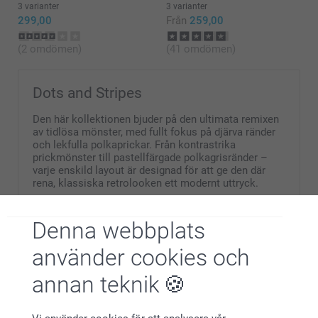
3 varianter
3 varianter
299,00
Från
259,00
(2 omdömen)
(41 omdömen)
Dots and Stripes
Den här kollektionen bjuder på den ultimata remixen
av tidlösa mönster, med fullt fokus på djärva ränder
och lekfulla polkaprickar. Från kontrastrika
prickmönster till pastellfärgade polkagrisränder –
varje enskild layout är designad för att ge den där
rena, klassiska retrolooken ett modernt uttryck.
Denna webbplats
använder cookies och
Varför
smartphoto
?
annan teknik