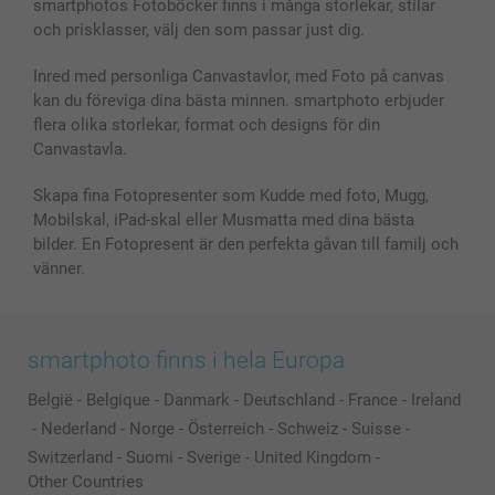
smartphotos Fotoböcker finns i många storlekar, stilar
MyNameBook
Villkor och garantier
Priser & betalning
och prisklasser, välj den som passar just dig.
Fotoalmanackor & Fotoagenda
Investor Relations
Status på beställningar
Fotoramar & Tillbehör
Inred med personliga Canvastavlor, med Foto på canvas
kan du föreviga dina bästa minnen. smartphoto erbjuder
Presentkort
flera olika storlekar, format och designs för din
Alla fotoprodukter
Canvastavla.
Skapa fina Fotopresenter som Kudde med foto, Mugg,
Mobilskal, iPad-skal eller Musmatta med dina bästa
bilder. En Fotopresent är den perfekta gåvan till familj och
vänner.
smartphoto finns i hela Europa
België
-
Belgique
-
Danmark
-
Deutschland
-
France
-
Ireland
-
Nederland
-
Norge
-
Österreich
-
Schweiz
-
Suisse
-
Switzerland
-
Suomi
-
Sverige
-
United Kingdom
-
Other Countries