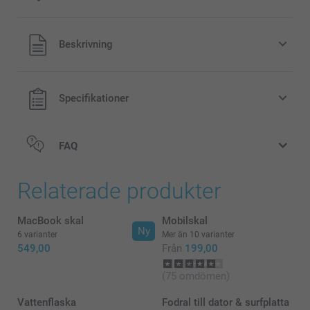
Alla priser är i svenska kronor (SEK), inklusive moms och
Beskrivning
exklusive porto.
Specifikationer
FAQ
Relaterade produkter
MacBook skal
Mobilskal
Ny
6 varianter
Mer än 10 varianter
549,00
Från
199,00
(75 omdömen)
Vattenflaska
Fodral till dator & surfplatta