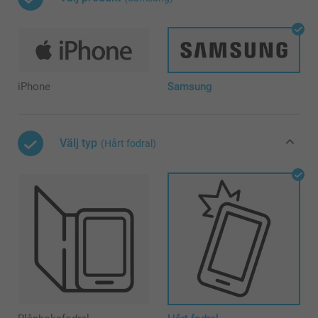
iPhone
Samsung
Välj typ
(Hårt fodral)