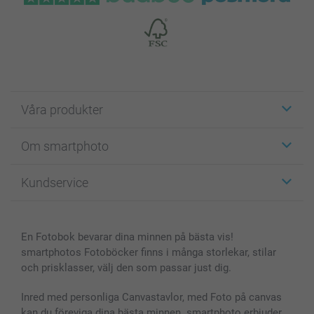
Våra produkter
Etiketter
Om smartphoto
Fotokort
Fotopresenter
Om smartphoto
Kundservice
Fotoböcker
För affiliates
Canvas & Väggdekoration
Allmän integritetspolicy
Kontakta oss & FAQ
Bilder, Fotoförstoring & Fotohäften
Cookie Policy
smartgaranti
En Fotobok bevarar dina minnen på bästa vis!
Skal till Mobil & Surfplatta
Sitemap
smartbonus
smartphotos Fotoböcker finns i många storlekar, stilar
MyNameBook
Villkor och garantier
Priser & betalning
och prisklasser, välj den som passar just dig.
Fotoalmanackor & Fotoagenda
Investor Relations
Status på beställningar
Fotoramar & Tillbehör
Inred med personliga Canvastavlor, med Foto på canvas
kan du föreviga dina bästa minnen. smartphoto erbjuder