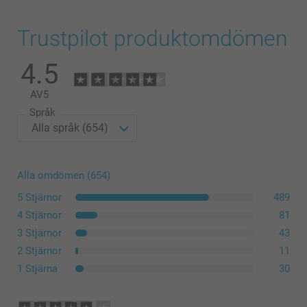
Trustpilot produktomdömen
4.5
3-4 år
42,5 cm
AV
5
Språk
33,5 cm
Tvätta
11,5 cm
Torktumla
5-6 år
Stryka
Alla omdömen (654)
Bleka
5 Stjärnor
489
45,5 cm
Kemtvätt
4 Stjärnor
81
36,5 cm
3 Stjärnor
43
2 Stjärnor
11
12,5 cm
1 Stjärna
30
7-8 år