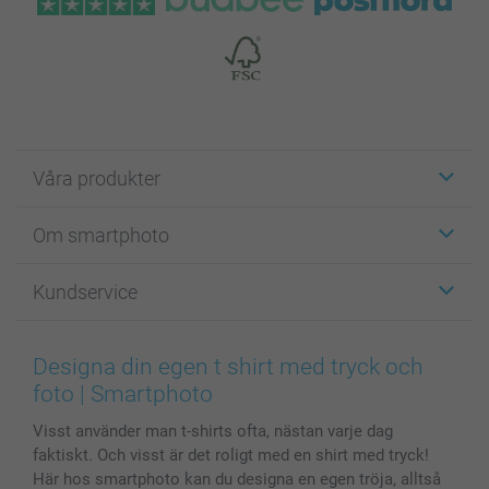
Våra produkter
Etiketter
Om smartphoto
Fotokort
Fotopresenter
Om smartphoto
Kundservice
Fotoböcker
För affiliates
Canvas & Väggdekoration
Allmän integritetspolicy
Kontakta oss & FAQ
Bilder, Fotoförstoring & Fotohäften
Cookie Policy
smartgaranti
Designa din egen t shirt med tryck och
Skal till Mobil & Surfplatta
Sitemap
smartbonus
foto | Smartphoto
MyNameBook
Villkor och garantier
Priser & betalning
Visst använder man t-shirts ofta, nästan varje dag
Fotoalmanackor & Fotoagenda
Investor Relations
Status på beställningar
faktiskt. Och visst är det roligt med en shirt med tryck!
Fotoramar & Tillbehör
Här hos smartphoto kan du designa en egen tröja, alltså