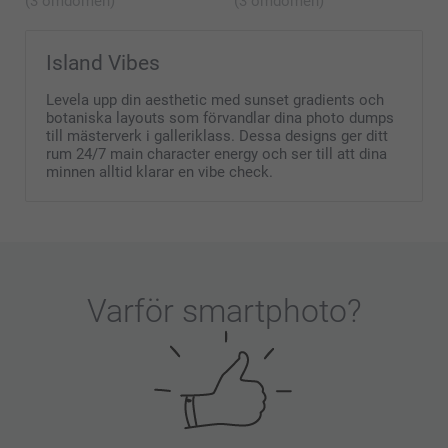
(3 omdömen)
(3 omdömen)
Island Vibes
Levela upp din aesthetic med sunset gradients och
botaniska layouts som förvandlar dina photo dumps
till mästerverk i galleriklass. Dessa designs ger ditt
rum 24/7 main character energy och ser till att dina
minnen alltid klarar en vibe check.
Varför
smartphoto
?