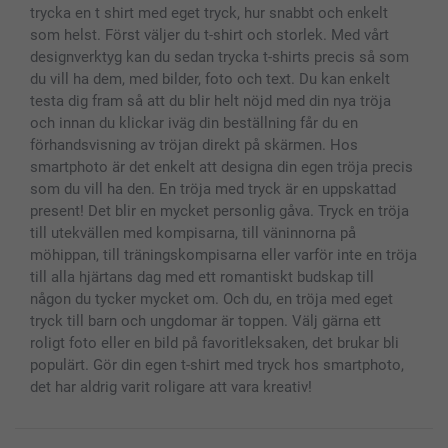
Presentkort
trycka en t shirt med eget tryck, hur snabbt och enkelt
Alla fotoprodukter
som helst. Först väljer du t-shirt och storlek. Med vårt
designverktyg kan du sedan trycka t-shirts precis så som
du vill ha dem, med bilder, foto och text. Du kan enkelt
testa dig fram så att du blir helt nöjd med din nya tröja
och innan du klickar iväg din beställning får du en
förhandsvisning av tröjan direkt på skärmen. Hos
smartphoto är det enkelt att designa din egen tröja precis
som du vill ha den. En tröja med tryck är en uppskattad
present! Det blir en mycket personlig gåva. Tryck en tröja
till utekvällen med kompisarna, till väninnorna på
möhippan, till träningskompisarna eller varför inte en tröja
till alla hjärtans dag med ett romantiskt budskap till
någon du tycker mycket om. Och du, en tröja med eget
tryck till barn och ungdomar är toppen. Välj gärna ett
roligt foto eller en bild på favoritleksaken, det brukar bli
populärt. Gör din egen t-shirt med tryck hos smartphoto,
det har aldrig varit roligare att vara kreativ!