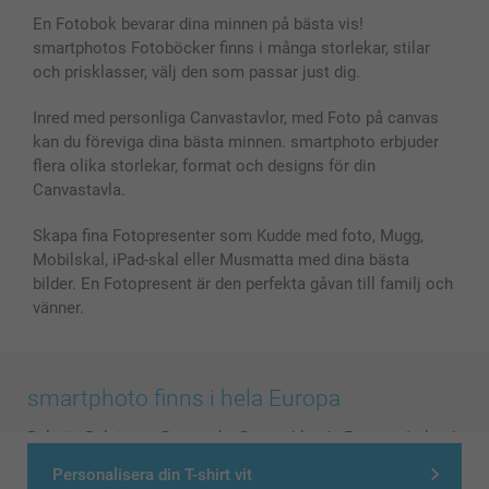
En Fotobok bevarar dina minnen på bästa vis!
smartphotos Fotoböcker finns i många storlekar, stilar
och prisklasser, välj den som passar just dig.
Inred med personliga Canvastavlor, med Foto på canvas
kan du föreviga dina bästa minnen. smartphoto erbjuder
flera olika storlekar, format och designs för din
Canvastavla.
Skapa fina Fotopresenter som Kudde med foto, Mugg,
Mobilskal, iPad-skal eller Musmatta med dina bästa
bilder. En Fotopresent är den perfekta gåvan till familj och
vänner.
smartphoto finns i hela Europa
België
-
Belgique
-
Danmark
-
Deutschland
-
France
-
Ireland
-
Nederland
-
Norge
-
Österreich
-
Schweiz
-
Suisse
-
Personalisera din T-shirt vit