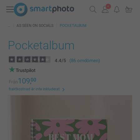
AS SEEN ON SOCIALS
POCKETALBUM
Pocketalbum
4.4
/
5
(86 omdömen)
109,
00
Från
fraktkostnad är inte inkluderat