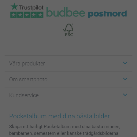
Våra produkter
Etiketter
Om smartphoto
Fotokort
Fotopresenter
Om smartphoto
Kundservice
Fotoböcker
För affiliates
Canvas & Väggdekoration
Allmän integritetspolicy
Kontakta oss & FAQ
Bilder, Fotoförstoring & Fotohäften
Cookie Policy
smartgaranti
Pocketalbum med dina bästa bilder
Skal till Mobil & Surfplatta
Sitemap
smartbonus
Skapa ett härligt Pocketalbum med dina bästa minnen,
MyNameBook
Villkor och garantier
Priser & betalning
barnbarnen, semestern eller kanske trädgårdsbilderna.