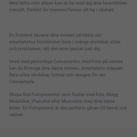
Fotoalmanackor & Fotoagenda
Investor Relations
Status på beställningar
Med detta mini album kan du ha med dig dina favoritbilder
Fotoramar & Tillbehör
överallt. Perfekt för mormor/farmor att ha i väskan!
Presentkort
Alla fotoprodukter
En Fotobok bevarar dina minnen på bästa vis!
smartphotos Fotoböcker finns i många storlekar, stilar
och prisklasser, välj den som passar just dig.
Inred med personliga Canvastavlor, med Foto på canvas
kan du föreviga dina bästa minnen. smartphoto erbjuder
flera olika storlekar, format och designs för din
Canvastavla.
Skapa fina Fotopresenter som Kudde med foto, Mugg,
Mobilskal, iPad-skal eller Musmatta med dina bästa
bilder. En Fotopresent är den perfekta gåvan till familj och
vänner.