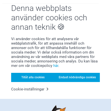
beställa hos oss.
Okey skick för mobilfoton så jag är nöjd
Varma hälsningar
Denna webbplats
Pernilla @smartphoto
Visa reaktioner
använder cookies och
annan teknik
2025-07-24
09:58
Hej Margaretha,
Visa mer
Stort tack för dina ⭐️⭐️⭐️⭐️ och omdöme, kul att du är
Vi använder cookies för att analysera vår
nöjd med ditt pocketalbum!
webbplatstrafik, för att anpassa innehåll och
Relaterade produkter
Vi önskar dig en fin dag!
annonser och för att tillhandahålla funktioner för
Varma hälsningar,
sociala medier. Vi delar också information om din
Kirsi @smartphoto
användning av vår webbplats med våra partners för
Väggkalender
Poster med foto
sociala medier, annonsering och analys. Du kan läsa
6 varianter
Mer än 10 varianter
mer om vår cookiepolicy
här
.
Från
159,00
Från
49,00
Tillåt alla cookies
Endast nödvändiga cookies
(2207 omdömen)
(699 omdömen)
Kvadratiska Bilder
Collection 100
Cookie-inställningar
3 varianter
179,00
Från
1,29
(50 omdömen)
(231 omdömen)