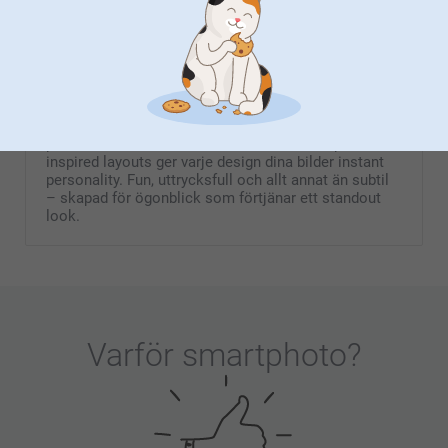
Color Blocking
Den här color blocking-kollektionen handlar om bold
colour combos, lekfulla kontraster och grafiska
detaljer som verkligen gör intryck. Från checkerboard
prints och retro curves till blomformer och postcard-
inspired layouts ger varje design dina bilder instant
personality. Fun, uttrycksfull och allt annat än subtil
– skapad för ögonblick som förtjänar ett standout
look.
Varför
smartphoto
?