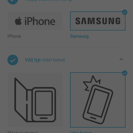
iPhone
Samsung
Välj typ
(Hårt fodral)