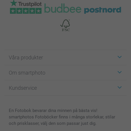
Våra produkter
Etiketter
Om smartphoto
Fotokort
Fotopresenter
Om smartphoto
Kundservice
Fotoböcker
För affiliates
Canvas & Väggdekoration
Allmän integritetspolicy
Kontakta oss & FAQ
Bilder, Fotoförstoring & Fotohäften
Cookie Policy
smartgaranti
En Fotobok bevarar dina minnen på bästa vis!
Skal till Mobil & Surfplatta
Sitemap
smartbonus
smartphotos Fotoböcker finns i många storlekar, stilar
MyNameBook
Villkor och garantier
Priser & betalning
och prisklasser, välj den som passar just dig.
Fotoalmanackor & Fotoagenda
Investor Relations
Status på beställningar