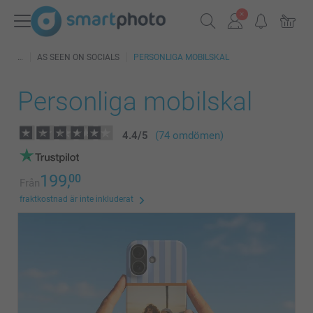
AS SEEN ON SOCIALS
PERSONLIGA MOBILSKAL
Personliga mobilskal
4.4
/
5
(74 omdömen)
199,
00
Från
fraktkostnad är inte inkluderat