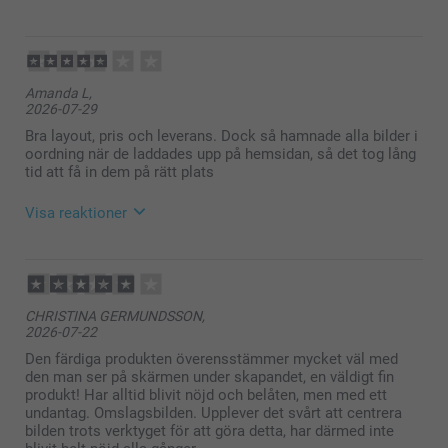
2026-07-30
12:13
Hej Malin,
Amanda L,
Stort tack för dina ⭐️⭐️⭐️⭐️⭐️ och omdöme av våra
2026-07-29
fotoböcker. Det är ett så fint sätt att samla ihop sina
minnen och skapa sin egen berättelse i bilder. Tack
Bra layout, pris och leverans. Dock så hamnade alla bilder i
för att du valt att beställa hos oss.
oordning när de laddades upp på hemsidan, så det tog lång
Soliga hälsningar
tid att få in dem på rätt plats
Kirsi @smartphoto
Visa reaktioner
2026-07-30
12:12
Hej Amanda,
CHRISTINA GERMUNDSSON,
2026-07-22
Vad roligt att du blev nöjd med layouten, priset och
leveransen av din fotobok!
Den färdiga produkten överensstämmer mycket väl med
den man ser på skärmen under skapandet, en väldigt fin
Samtidigt förstår vi verkligen att det blev
produkt! Har alltid blivit nöjd och belåten, men med ett
tidskrävande och frustrerande när bilderna hamnade
undantag. Omslagsbilden. Upplever det svårt att centrera
i oordning.
bilden trots verktyget för att göra detta, har därmed inte