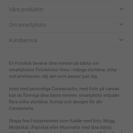
Våra produkter
Etiketter
Om smartphoto
Fotokort
Fotopresenter
Om smartphoto
Kundservice
Fotoböcker
För affiliates
Canvas & Väggdekoration
Allmän integritetspolicy
Kontakta oss & FAQ
Bilder, Fotoförstoring & Fotohäften
Cookie Policy
smartgaranti
En Fotobok bevarar dina minnen på bästa vis!
Skal till Mobil & Surfplatta
Sitemap
smartbonus
smartphotos Fotoböcker finns i många storlekar, stilar
MyNameBook
Villkor och garantier
Priser & betalning
och prisklasser, välj den som passar just dig.
Fotoalmanackor & Fotoagenda
Investor Relations
Status på beställningar
Fotoramar & Tillbehör
Inred med personliga Canvastavlor, med Foto på canvas
kan du föreviga dina bästa minnen. smartphoto erbjuder
Presentkort
flera olika storlekar, format och designs för din
Alla fotoprodukter
Canvastavla.
Skapa fina Fotopresenter som Kudde med foto, Mugg,
Mobilskal, iPad-skal eller Musmatta med dina bästa