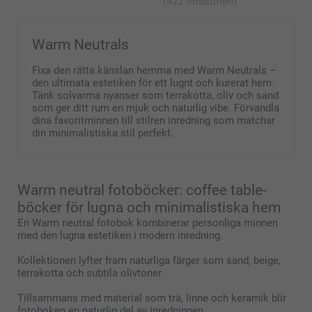
(422 omdömen)
som den ska vara, är du givetvis välkommen att
kontakta oss så kikar vi närmare på problemet!
Varmt välkommen åter!
Warm Neutrals
Varma hälsningar
Kirsi @smartphoto
Fixa den rätta känslan hemma med Warm Neutrals –
den ultimata estetiken för ett lugnt och kurerat hem.
Tänk solvarma nyanser som terrakotta, oliv och sand
som ger ditt rum en mjuk och naturlig vibe. Förvandla
dina favoritminnen till stilren inredning som matchar
din minimalistiska stil perfekt.
Warm neutral fotoböcker: coffee table-
böcker för lugna och minimalistiska hem
En Warm neutral fotobok kombinerar personliga minnen
med den lugna estetiken i modern inredning.
Kollektionen lyfter fram naturliga färger som sand, beige,
terrakotta och subtila olivtoner.
Tillsammans med material som trä, linne och keramik blir
fotoboken en naturlig del av inredningen.