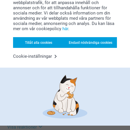
webbplatstrafik, för att anpassa innehåll och
annonser och för att tillhandahålla funktioner för
sociala medier. Vi delar också information om din
användning av vår webbplats med våra partners för
här
Johansson,
sociala medier, annonsering och analys. Du kan läsa
2026-08-05
mer om vår cookiepolicy
här
.
Nöjd med produkten. Bra kvalitet.
Tillåt alla cookies
Endast nödvändiga cookies
Cookie-inställningar
kund,
2026-08-05
Alltid bra produkter!
Malin,
2026-07-30
Nöjd med kvalitén och hur bilderna blev i boken. Känns
lyxigt med tjockare papper.
Visa reaktioner