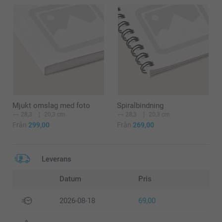
Mjukt omslag med foto
Spiralbindning
28,3
20,3 cm
28,3
20,3 cm
Från
299,00
Från
269,00
Leverans
Datum
Pris
2026-08-18
69,00