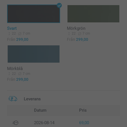
Svart
Mörkgrön
22
7 cm
22
7 cm
Från
299,00
Från
299,00
Mörkblå
22
7 cm
Från
299,00
Leverans
Datum
Pris
2026-08-14
69,00