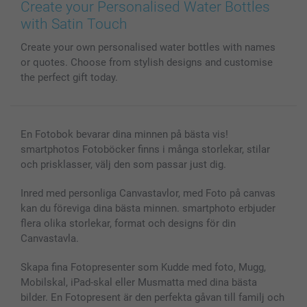
Bilder, Fotoförstoring & Fotohäften
Cookie Policy
smartgaranti
Create your Personalised Water Bottles
Skal till Mobil & Surfplatta
Sitemap
smartbonus
with Satin Touch
MyNameBook
Villkor och garantier
Priser & betalning
Create your own personalised water bottles with names
Fotoalmanackor & Fotoagenda
Investor Relations
Status på beställningar
or quotes. Choose from stylish designs and customise
Fotoramar & Tillbehör
the perfect gift today.
Presentkort
Alla fotoprodukter
En Fotobok bevarar dina minnen på bästa vis!
smartphotos Fotoböcker finns i många storlekar, stilar
och prisklasser, välj den som passar just dig.
Inred med personliga Canvastavlor, med Foto på canvas
kan du föreviga dina bästa minnen. smartphoto erbjuder
flera olika storlekar, format och designs för din
Canvastavla.
Skapa fina Fotopresenter som Kudde med foto, Mugg,
Mobilskal, iPad-skal eller Musmatta med dina bästa
bilder. En Fotopresent är den perfekta gåvan till familj och