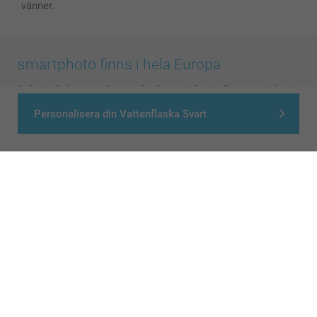
vänner.
smartphoto finns i hela Europa
België
-
Belgique
-
Danmark
-
Deutschland
-
France
-
Ireland
-
Nederland
-
Norge
-
Österreich
-
Schweiz
-
Suisse
-
Personalisera din Vattenflaska Svart
Switzerland
-
Suomi
-
Sverige
-
United Kingdom
-
Other Countries
Alla priser är i svenska kronor (SEK), inklusive moms och exklusive porto.
© smartphoto group. All rights reserved