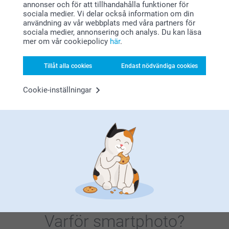
annonser och för att tillhandahålla funktioner för
🩵-liga hälsningar,
Personlig necessär
Shoppingkasse
sociala medier. Vi delar också information om din
Kirsi @smartphoto
användning av vår webbplats med våra partners för
2 varianter
3 varianter
sociala medier, annonsering och analys. Du kan läsa
299,00
Från
169,00
mer om vår cookiepolicy
här
.
(5 omdömen)
(38 omdömen)
Tillåt alla cookies
Endast nödvändiga cookies
Cherry Coded
Cookie-inställningar
Hitta din aesthetic med deep cherry reds och vintage-
mod mönster som förvandlar dina photo dumps till
ett totalt mood board. Dessa designs är skapta för
main character energy – perfekt för att romanticize
livet och ge dina minnen en glow-up som klarar varje
vibe check.
Varför
smartphoto
?