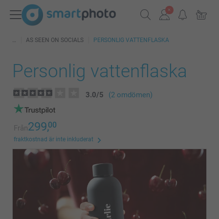
AS SEEN ON SOCIALS
PERSONLIG VATTENFLASKA
Personlig vattenflaska
3.0
/
5
(2 omdömen)
299,
00
Från
fraktkostnad är inte inkluderat