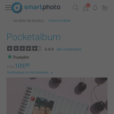
AS SEEN ON SOCIALS
POCKETALBUM
Pocketalbum
4.4
/
5
(86 omdömen)
109,
00
Från
fraktkostnad är inte inkluderat