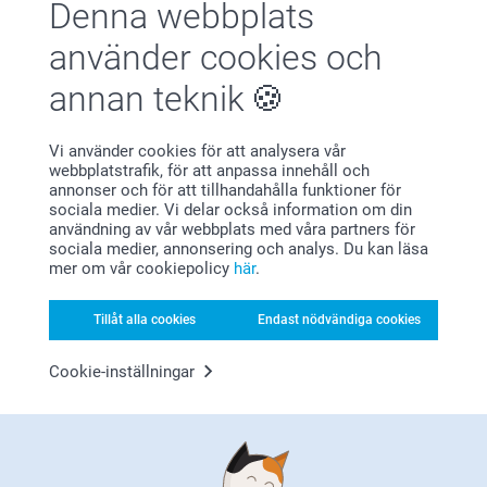
beställa hos oss.
Denna webbplats
Okey skick för mobilfoton så jag är nöjd
Varma hälsningar
Pernilla @smartphoto
använder cookies och
Visa reaktioner
annan teknik
2025-07-24
09:58
Hej Margaretha,
Visa mer
Vi använder cookies för att analysera vår
Stort tack för dina ⭐️⭐️⭐️⭐️ och omdöme, kul att du är
webbplatstrafik, för att anpassa innehåll och
nöjd med ditt pocketalbum!
annonser och för att tillhandahålla funktioner för
Relaterade produkter
Vi önskar dig en fin dag!
sociala medier. Vi delar också information om din
Varma hälsningar,
användning av vår webbplats med våra partners för
Kirsi @smartphoto
sociala medier, annonsering och analys. Du kan läsa
Väggkalender
Poster med foto
mer om vår cookiepolicy
här
.
6 varianter
Mer än 10 varianter
Från
159,00
Från
49,00
Tillåt alla cookies
Endast nödvändiga cookies
(2207 omdömen)
(699 omdömen)
Cookie-inställningar
Kvadratiska Bilder
Collection 100
3 varianter
179,00
Från
1,29
(50 omdömen)
(231 omdömen)