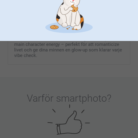
Cherry Coded
Hitta din aesthetic med deep cherry reds och vintage-
mod mönster som förvandlar dina photo dumps till
ett totalt mood board. Dessa designs är skapta för
main character energy – perfekt för att romanticize
livet och ge dina minnen en glow-up som klarar varje
vibe check.
Varför
smartphoto
?