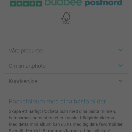
Våra produkter
Etiketter
Om smartphoto
Fotokort
Fotopresenter
Om smartphoto
Kundservice
Fotoböcker
För affiliates
Canvas & Väggdekoration
Allmän integritetspolicy
Kontakta oss & FAQ
Bilder, Fotoförstoring & Fotohäften
Cookie Policy
smartgaranti
Pocketalbum med dina bästa bilder
Skal till Mobil & Surfplatta
Sitemap
smartbonus
Skapa ett härligt Pocketalbum med dina bästa minnen,
MyNameBook
Villkor och garantier
Priser & betalning
barnbarnen, semestern eller kanske trädgårdsbilderna.
Fotoalmanackor & Fotoagenda
Investor Relations
Status på beställningar
Med detta mini album kan du ha med dig dina favoritbilder
Fotoramar & Tillbehör
överallt. Perfekt för mormor/farmor att ha i väskan!