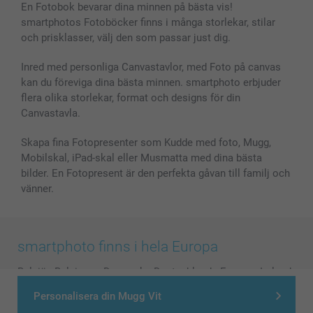
En Fotobok bevarar dina minnen på bästa vis!
Skal till Mobil & Surfplatta
Sitemap
smartbonus
smartphotos Fotoböcker finns i många storlekar, stilar
MyNameBook
Villkor och garantier
Priser & betalning
och prisklasser, välj den som passar just dig.
Fotoalmanackor & Fotoagenda
Investor Relations
Status på beställningar
Fotoramar & Tillbehör
Inred med personliga Canvastavlor, med Foto på canvas
kan du föreviga dina bästa minnen. smartphoto erbjuder
Presentkort
flera olika storlekar, format och designs för din
Alla fotoprodukter
Canvastavla.
Skapa fina Fotopresenter som Kudde med foto, Mugg,
Mobilskal, iPad-skal eller Musmatta med dina bästa
bilder. En Fotopresent är den perfekta gåvan till familj och
vänner.
smartphoto finns i hela Europa
België
-
Belgique
-
Danmark
-
Deutschland
-
France
-
Ireland
-
Nederland
-
Norge
-
Österreich
-
Schweiz
-
Suisse
-
Personalisera din Mugg Vit
Switzerland
-
Suomi
-
Sverige
-
United Kingdom
-