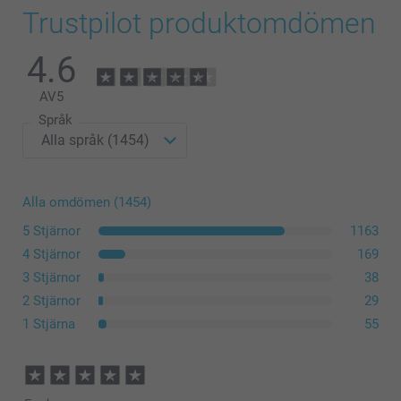
Trustpilot produktomdömen
4.6
AV
5
Språk
Alla omdömen (1454)
5 Stjärnor
1163
4 Stjärnor
169
3 Stjärnor
38
2 Stjärnor
29
1 Stjärna
55