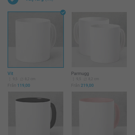
Vit
Parmugg
9,5
8,2 cm
9,5
8,2 cm
Från
119,00
Från
219,00