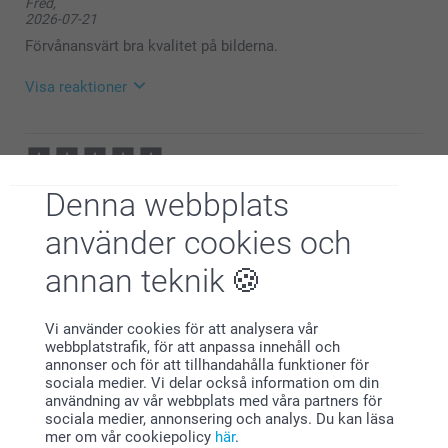
Fred,
2026-07-21
Förvånansvärt bra kvalitet på bilderna.
Visa reaktioner
2026-07-22
11:01
Hej Fred,
Peter,
Denna webbplats
2026-07-08
Stort tack för dina ⭐️⭐️⭐️⭐️⭐️ och omdöme, kul att du
är nöjd med din mugg!
använder cookies och
Enkelt och smidigt att beställa. Helt ok kvalitet på
Vi önskar dig en fin sommar!
produkten. Mycket prisvärt
annan teknik
Vänliga hälsningar,
Visa reaktioner
Helene@smartphoto
Vi använder cookies för att analysera vår
2026-07-13
webbplatstrafik, för att anpassa innehåll och
13:48
annonser och för att tillhandahålla funktioner för
Hej Peter,
sociala medier. Vi delar också information om din
Anna Nergårdh,
användning av vår webbplats med våra partners för
2026-07-06
Stort tack för dina ⭐️⭐️⭐️⭐️⭐️ och omdöme, kul att du
sociala medier, annonsering och analys. Du kan läsa
är nöjd med din mugg!
mer om vår cookiepolicy
här
.
Produkten var toppen, leveransen tyvärr senare än utlovat.