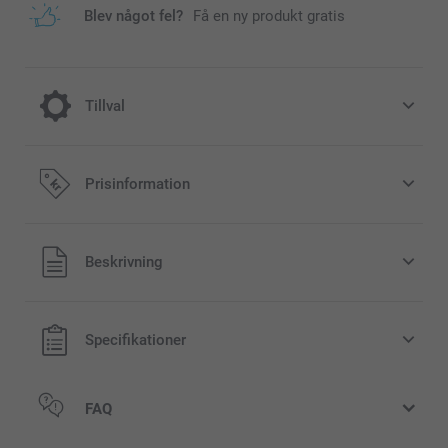
Blev något fel?
Få en ny produkt gratis
Tillval
Jula till din fotomugg
Prisinformation
40,00/styck
Alla priser är i svenska kronor (SEK), inklusive moms och
Beskrivning
lfälligt
exklusive porto.
tsåld
Specifikationer
FAQ