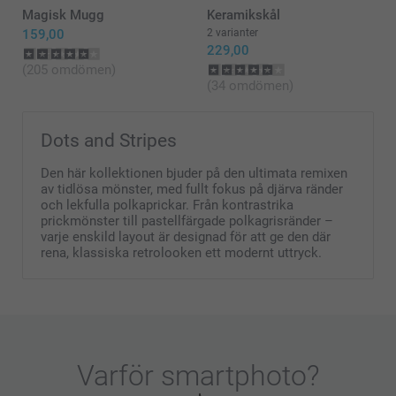
Magisk Mugg
Keramikskål
159,00
2 varianter
229,00
(205 omdömen)
(34 omdömen)
Dots and Stripes
Den här kollektionen bjuder på den ultimata remixen
av tidlösa mönster, med fullt fokus på djärva ränder
och lekfulla polkaprickar. Från kontrastrika
prickmönster till pastellfärgade polkagrisränder –
varje enskild layout är designad för att ge den där
rena, klassiska retrolooken ett modernt uttryck.
Varför
smartphoto
?