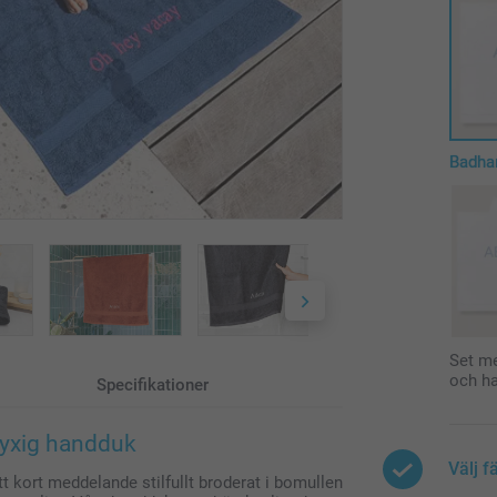
Badha
Set m
och h
Specifikationer
 lyxig handduk
Välj f
tt kort meddelande stilfullt broderat i bomullen