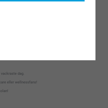
anddukar på simskolan, dagis eller läger – namnet sitter ju
r den där presenten som är praktisk för vardagen men också
er och din personliga touch sätter du ett leende på allas
omplett handduks­set (badhandduk + vanlig handduk). Varje
s vackraste dag.
kare eller wellnessfans!
kolan!