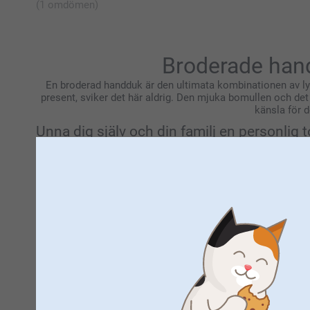
(1 omdömen)
Broderade handd
En broderad handduk är den ultimata kombinationen av lyx
present, sviker det här aldrig. Den mjuka bomullen och det hå
känsla för d
Unna dig själv och din familj en personlig
Det finns inget skönare än att torka sig efter en avkopplan
de är också vackra broderade handdukar som ger ditt badru
med namn för alla. Oavsett om det är för din partner, barnen 
Tack vare de fyra tillgängliga färgerna per variant kan var
bland olika storlekar som passar dina behov: välj en stor 
setet med en kombination av badhandduk och vanlig handduk. 
Broderade handdukar som bröllopspresen
Tänk dig: det nygifta paret packar upp ett vackert handduks
som verkligen fastnar! Välj ett handduks­set med en stor b
kombinerar praktisk komfort med emotionellt värde. En bröl