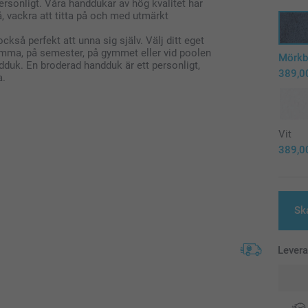
ersonligt. Våra handdukar av hög kvalitet har
å, vackra att titta på och med utmärkt
ckså perfekt att unna sig själv. Välj ditt eget
hemma, på semester, på gymmet eller vid poolen
Mörkb
dduk. En broderad handduk är ett personligt,
389,0
a.
Vit
389,0
Sk
Lever