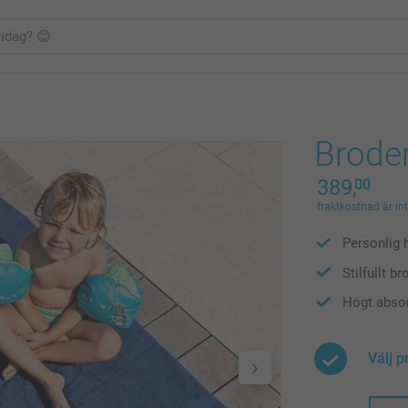
Brode
389,
00
fraktkostnad är in
Personlig 
Stilfullt b
Högt abso
Välj p