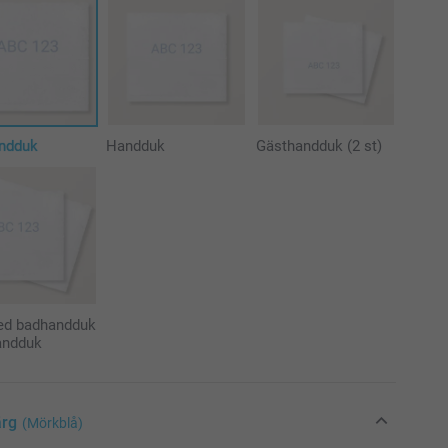
ndduk
Handduk
Gästhandduk (2 st)
ed badhandduk
andduk
ärg
(Mörkblå)