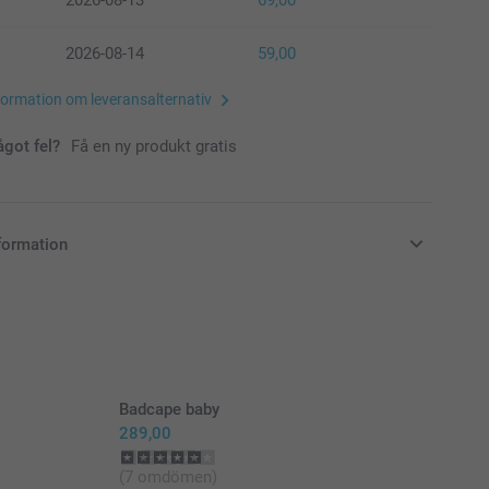
2026-08-14
59,00
formation om leveransalternativ
ågot fel?
Få en ny produkt gratis
formation
i svenska kronor (SEK), inklusive moms och exklusive porto.
Badcape baby
289,00
(7 omdömen)