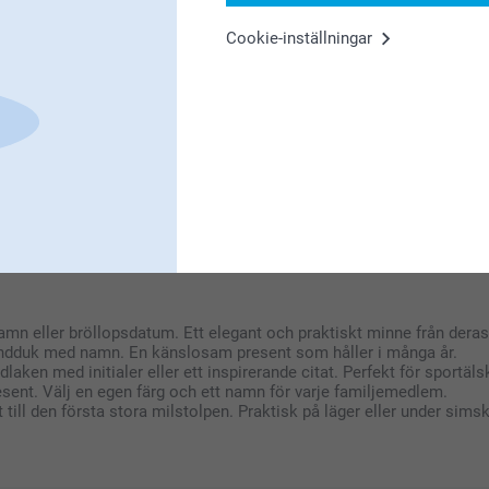
Cookie-inställningar
aby och barn
dduk med namn är både söt och superpraktisk. Inga fler förväxlade h
g handduk ett härligt val som föräldrar verkligen uppskattar. Det ä
om helst
ar lyx och nytta. Tack vare den höga kvaliteten från De Witte Lieta
uk (50x100 cm), ett set med 2 gästhanddukar (30x50 cm) eller ett k
amn eller bröllops­datum. Ett elegant och praktiskt minne från dera
andduk med namn. En känslosam present som håller i många år.
laken med initialer eller ett inspirerande citat. Perfekt för sportäls
sent. Välj en egen färg och ett namn för varje familjemedlem.
till den första stora milstolpen. Praktisk på läger eller under sims