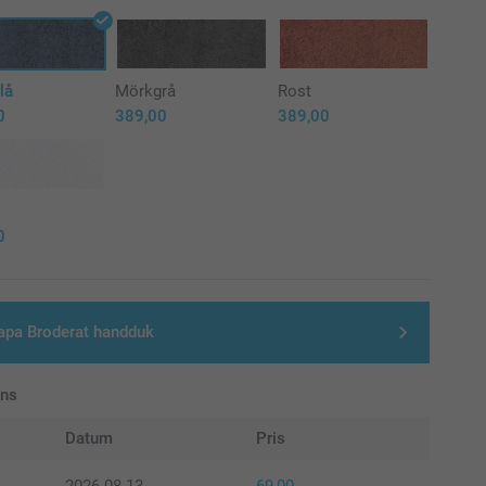
lå
Mörkgrå
Rost
0
389,00
389,00
0
apa Broderat handduk
ans
Datum
Pris
2026-08-13
69,00