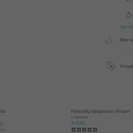
Mer in
Blev n
Prisin
Alla priser är 
ska
Personlig badponcho till barn
3 varianter
419,00
en)