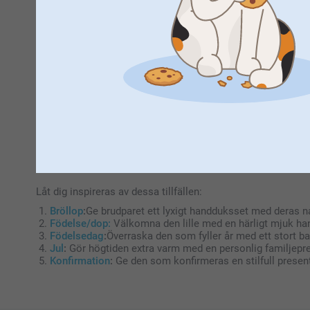
En personlig badhandduk med namn för b
Barn älskar att se sitt eget namn på sina saker, och en han
där! Som babypresent eller doppresent är en mjuk, personli
förblir ett kärt minne från de första åren.
Överraska med en broderad handduk när s
En personlig handduk är den ultimata presenten som kombiner
ansikten. Välj en badhandduk (70x140 cm), en vanlig handd
variant finns i 4 vackra färger som passar alla inredningar.
Låt dig inspireras av dessa tillfällen:
Bröllop
:
Ge brudparet ett lyxigt handduks­set med deras n
Födelse/dop:
Välkomna den lille med en härligt mjuk h
Födelsedag
:
Överraska den som fyller år med ett stort bad
Jul
:
Gör högtiden extra varm med en personlig familjepre
Konfirmation
:
Ge den som konfirmeras en stilfull present 