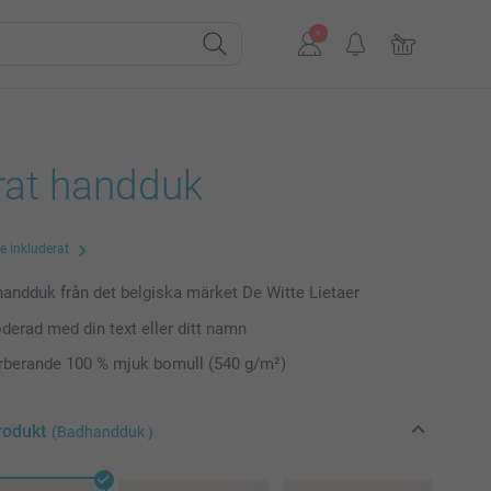
rat handduk
te inkluderat
handduk från det belgiska märket De Witte Lietaer
roderad med din text eller ditt namn
rberande 100 % mjuk bomull (540 g/m²)
rodukt
(Badhandduk )