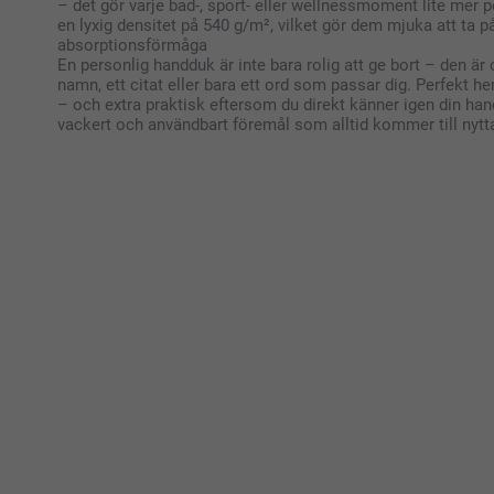
– det gör varje bad-, sport- eller wellnessmoment lite mer p
en lyxig densitet på 540 g/m², vilket gör dem mjuka att ta p
absorptionsförmåga
En personlig handduk är inte bara rolig att ge bort – den är o
namn, ett citat eller bara ett ord som passar dig. Perfekt 
– och extra praktisk eftersom du direkt känner igen din han
vackert och användbart föremål som alltid kommer till nytt