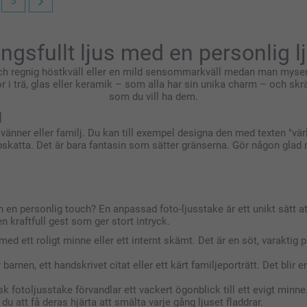
5
gsfullt ljus med en personlig l
och regnig höstkväll eller en mild sensommarkväll medan man myser
yktor i trä, glas eller keramik – som alla har sin unika charm – och sk
som du vill ha dem.
d
l vänner eller familj. Du kan till exempel designa den med texten "
pskatta. Det är bara fantasin som sätter gränserna. Gör någon glad 
en personlig touch? En anpassad foto-ljusstake är ett unikt sätt at
men kraftfull gest som ger stort intryck.
med ett roligt minne eller ett internt skämt. Det är en söt, varakt
barnen, ett handskrivet citat eller ett kärt familjeporträtt. Det blir
sk fotoljusstake förvandlar ett vackert ögonblick till ett evigt minne
att få deras hjärta att smälta varje gång ljuset fladdrar.