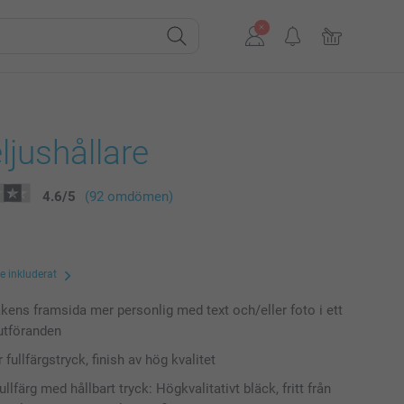
jushållare
4.6
/
5
(92 omdömen)
te inkluderat
akens framsida mer personlig med text och/eller foto i ett
utföranden
r fullfärgstryck, finish av hög kvalitet
fullfärg med hållbart tryck: Högkvalitativt bläck, fritt från