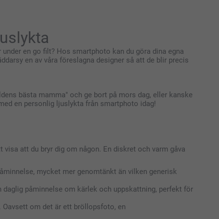
juslykta
 under en go filt? Hos smartphoto kan du göra dina egna
räddarsy en av våra föreslagna designer så att de blir precis
världens bästa mamma" och ge bort på mors dag, eller kanske
med en personlig ljuslykta från smartphoto idag!
t visa att du bryr dig om någon. En diskret och varm gåva
ig påminnelse, mycket mer genomtänkt än vilken generisk
 en daglig påminnelse om kärlek och uppskattning, perfekt för
. Oavsett om det är ett bröllopsfoto, en