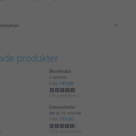
formation
i svenska kronor (SEK), inklusive moms och exklusive porto.
rade produkter
Blomkruka
3 varianter
Från
149,00
)
(36 omdömen)
Canvastavlor
r
Mer än 10 varianter
Från
199,00
)
(576 omdömen)