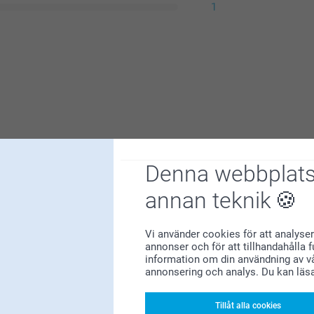
1
Denna webbplats
annan teknik
glada för att ha dig som kund💕
Vi använder cookies för att analyser
annonser och för att tillhandahålla 
information om din användning av vå
annonsering och analys. Du kan läs
Tillåt alla cookies