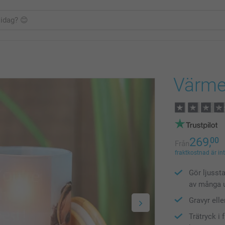
Värmel
269,
00
Från
fraktkostnad är in
Gör ljusst
av många 
Gravyr elle
Trätryck i 