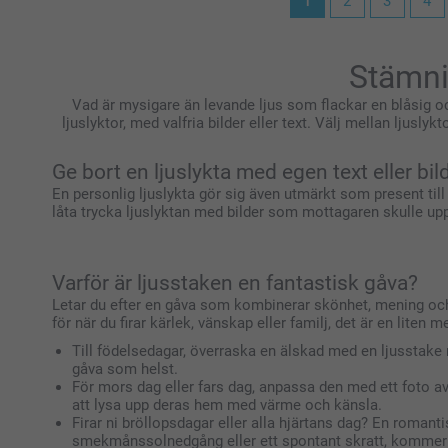
1
2
3
4
Stämnin
Vad är mysigare än levande ljus som flackar en blåsig 
ljuslyktor, med valfria bilder eller text. Välj mellan ljusl
Ge bort en ljuslykta med egen text eller bil
En personlig ljuslykta gör sig även utmärkt som present til
låta trycka ljuslyktan med bilder som mottagaren skulle up
Varför är ljusstaken en fantastisk gåva?
Letar du efter en gåva som kombinerar skönhet, mening och 
för när du firar kärlek, vänskap eller familj, det är en liten 
Till födelsedagar, överraska en älskad med en ljusstake 
gåva som helst.
För mors dag eller fars dag, anpassa den med ett foto av 
att lysa upp deras hem med värme och känsla.
Firar ni bröllopsdagar eller alla hjärtans dag? En romanti
smekmånssolnedgång eller ett spontant skratt, kommer du 