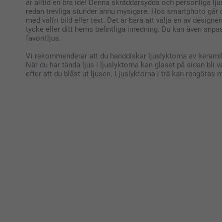
är alltid en bra idé! Denna skräddarsydda och personliga lju
redan trevliga stunder ännu mysigare. Hos smartphoto går de
med valfri bild eller text. Det är bara att välja en av design
tycke eller ditt hems befintliga inredning. Du kan även anpa
favoritljus.
Vi rekommenderar att du handdiskar ljuslyktorna av keramik o
När du har tända ljus i ljuslyktorna kan glaset på sidan bli v
efter att du blåst ut ljusen. Ljuslyktorna i trä kan rengöras 