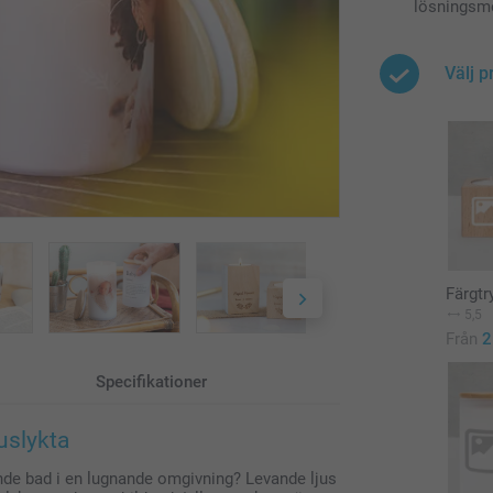
lösningsme
Välj p
Färgtr
5,5
Från
2
Specifikationer
uslykta
nande bad i en lugnande omgivning? Levande ljus