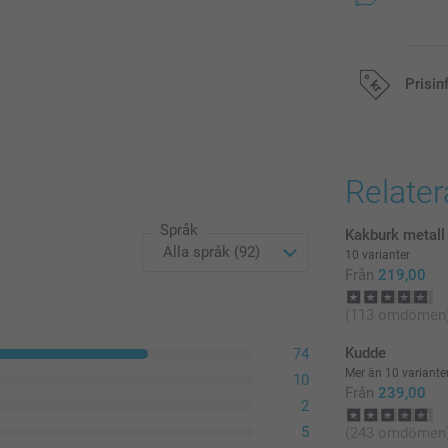
Prisin
Alla priser är 
Relate
Språk
Kakburk metall
10 varianter
Från
219,00
(113 omdömen
Kudde
74
Mer än 10 variante
10
Från
239,00
2
5
(243 omdömen