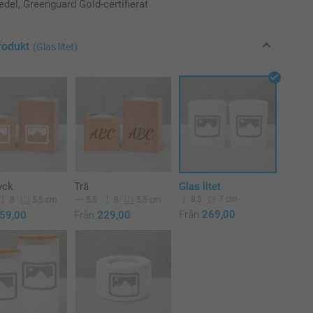
del, Greenguard Gold-certifierat
rodukt
(Glas litet)
yck
Trä
Glas litet
8,5
7 cm
8
5,5
8
5,5 cm
5,5 cm
Från
269,00
59,00
Från
229,00