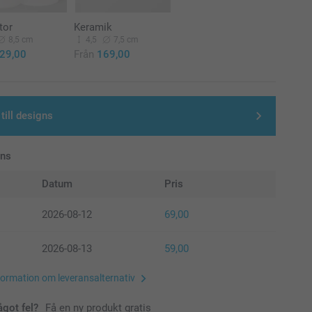
tor
Keramik
8,5 cm
4,5
7,5 cm
29,00
Från
169,00
till designs
ans
Datum
Pris
2026-08-12
69,00
2026-08-13
59,00
formation om leveransalternativ
ågot fel?
Få en ny produkt gratis