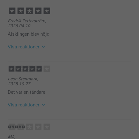
Lossa sedan skruven på botten av tändaren.
Tändarflinten ska också tas ut. Lossa försiktigt fjädern,
skruven och flinten från tändaren och lägg dem åt
sidan. Ta bort filten från tändaren, bomullen på insidan
Fredrik Zetterström,
kommer nu att synas. Ta bort bomullen också. Bara
2026-04-10
själva antändningsröret finns nu kvar i tändaren
Älsklingen blev nöjd
Avlägsna den gamla veken genom att dra den uppåt
Ta den nya veken och för den genom hålet, enklaste
sättet är att sticka i den uppifrån och dra ned den från
Visa reaktioner
insidan
Dra tills veken är i linje med kanten på tändaren
Sätt tillbaka bomullen i tändaren, och se till att veken
2026-04-13
har så mycket bomull kring sig som möjligt
11:25
Sätt tillbaka flinten där den ska vara, placera filten
Hej Fredrik,
ovanpå bomullen, sätt tillbaka fjädern och dra åt
Leon Stenmark,
Tusen tack för ditt fina omdöme och ⭐️⭐️⭐️⭐️⭐️. Vad
2025-10-27
skruven
roligt att höra att mottagaren av gåvan nöjd med
tändaren 🫶 De är jättefina, hållbara samt så roliga
Det var en tändare
att ha med egna personliga motiv på.
Visa reaktioner
Varma hälsningar,
Kirsi @smartphoto
2025-10-28
14:37
Hej Leon,
MA,
Tusen tack för ditt fina omdöme och ⭐️⭐️⭐️⭐️. Det är