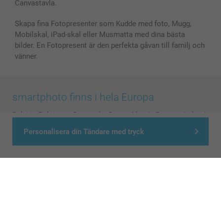
Canvastavla.
Skapa fina Fotopresenter som Kudde med foto, Mugg,
Mobilskal, iPad-skal eller Musmatta med dina bästa
bilder. En Fotopresent är den perfekta gåvan till familj och
vänner.
smartphoto finns i hela Europa
België
-
Belgique
-
Danmark
-
Deutschland
-
France
-
Ireland
-
Nederland
-
Norge
-
Österreich
-
Schweiz
-
Suisse
-
Personalisera din Tändare med tryck
Switzerland
-
Suomi
-
Sverige
-
United Kingdom
-
Other Countries
Alla priser är i svenska kronor (SEK), inklusive moms och exklusive porto.