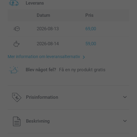
Leverans
Datum
Pris
2026-08-13
69,00
2026-08-14
59,00
Mer information om leveransalternativ
Blev något fel?
Få en ny produkt gratis
Prisinformation
Alla priser är i svenska kronor (SEK), inklusive moms och
Beskrivning
exklusive porto.