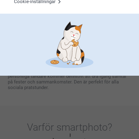
Cookie-inställningar
Personlig tändare med foto
En personlig gåva visar att du lagt ned tid och möda på att
välja rätt present. Genom att personanpassa en tändare
visar du att du verkligen känner mottagaren. En personlig
tändare med foto är unik och kommer att sticka ut ur
mängden. Det är också en bra present eftersom den är
praktisk och används ofta, och du vet att mottagaren alltid
kommer att tänka på dig när den används. Tack vare
hållfastheten och materialet är den personanpassade
tändaren en present som garanterat varar länge. Denna
personliga tändare kommer definitivt att dra igång samtal
på fester och sammankomster. Den är perfekt för alla
sociala pratstunder.
Varför
smartphoto
?