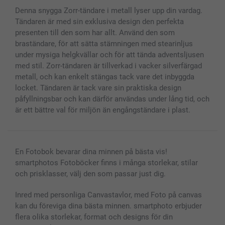
Skal till Mobil & Surfplatta
Sitemap
smartbonus
Denna snygga Zorr-tändare i metall lyser upp din vardag.
MyNameBook
Villkor och garantier
Priser & betalning
Tändaren är med sin exklusiva design den perfekta
Fotoalmanackor & Fotoagenda
Investor Relations
Status på beställningar
presenten till den som har allt. Använd den som
Fotoramar & Tillbehör
braständare, för att sätta stämningen med stearinljus
Presentkort
under mysiga helgkvällar och för att tända adventsljusen
med stil. Zorr-tändaren är tillverkad i vacker silverfärgad
Alla fotoprodukter
metall, och kan enkelt stängas tack vare det inbyggda
locket. Tändaren är tack vare sin praktiska design
påfyllningsbar och kan därför användas under lång tid, och
är ett bättre val för miljön än engångständare i plast.
En Fotobok bevarar dina minnen på bästa vis!
smartphotos Fotoböcker finns i många storlekar, stilar
och prisklasser, välj den som passar just dig.
Inred med personliga Canvastavlor, med Foto på canvas
kan du föreviga dina bästa minnen. smartphoto erbjuder
flera olika storlekar, format och designs för din