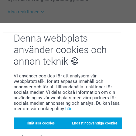
vara, men tveka inte att kontakta oss om det är
något som du inte är nöjd med, eller bara har frågor i
Visa reaktioner
allmänhet, vi finns här för att hjälpa dig :)
Varma hälsningar,
2024-08-06
Kirsi @smartphoto
14:13
Denna webbplats
Hej Åsa,
Visa mer
Stort tack för dina ditt omdöme, hoppas att
använder cookies och
mottagaren av gåvan är glad över den!
Relaterade produkter
Vi önskar dig en fin dag!
annan teknik
Varma hälsningar,
Kirsi @smartphoto
Värmeljushållare
Whiskeyglas
Ny variant
Vi använder cookies för att analysera vår
5 varianter
179,00
webbplatstrafik, för att anpassa innehåll och
Från
169,00
annonser och för att tillhandahålla funktioner för
(6 omdömen)
sociala medier. Vi delar också information om din
(92 omdömen)
användning av vår webbplats med våra partners för
sociala medier, annonsering och analys. Du kan läsa
Nyckelring i läder
Nyckelring
mer om vår cookiepolicy
här
.
349,00
4 varianter
Från
119,00
Tillåt alla cookies
Endast nödvändiga cookies
(4 omdömen)
(266 omdömen)