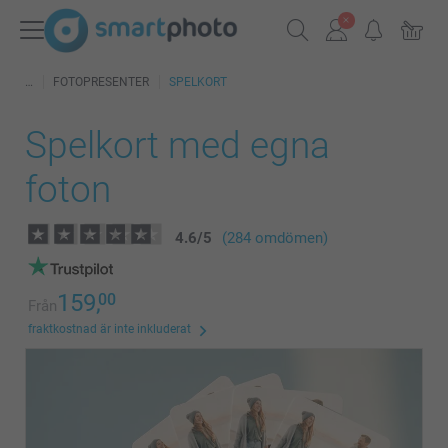
FOTOPRESENTER
SPELKORT
Spelkort med egna
foton
4.6
/
5
(284 omdömen)
159,
00
Från
fraktkostnad är inte inkluderat