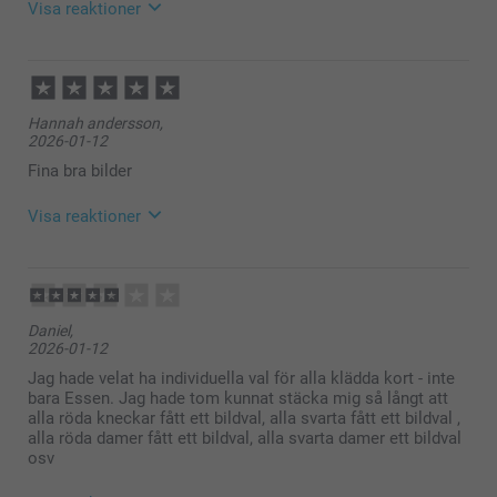
Visa reaktioner
2026-03-12
10:21
Hej Ewalott,
Hannah andersson,
Tack för din recension! 😊
2026-01-12
Vad roligt att höra att du är nöjd med dina personliga
spelkort.
Fina bra bilder
Vi förstår att priset kan upplevas som lite högre –
Visa reaktioner
våra produkter tillverkas individuellt med personliga
bilder, vilket gör varje kortlek unik.
2026-01-15
Vi hoppas att du får mycket glädje av dina spelkort!
13:11
♠️♥️
Hej
Varma hälsningar,
Daniel,
Stort tack för dina ⭐️⭐️⭐️⭐️⭐️ och din feedback,visst är
Kirsi @smartphoto
2026-01-12
det kul med spelkort med egna bilder på!
Vi önskar dig en fin dag!
Jag hade velat ha individuella val för alla klädda kort - inte
Varma hälsningar,
bara Essen. Jag hade tom kunnat stäcka mig så långt att
Pernilla @smartphoto
alla röda kneckar fått ett bildval, alla svarta fått ett bildval ,
alla röda damer fått ett bildval, alla svarta damer ett bildval
osv