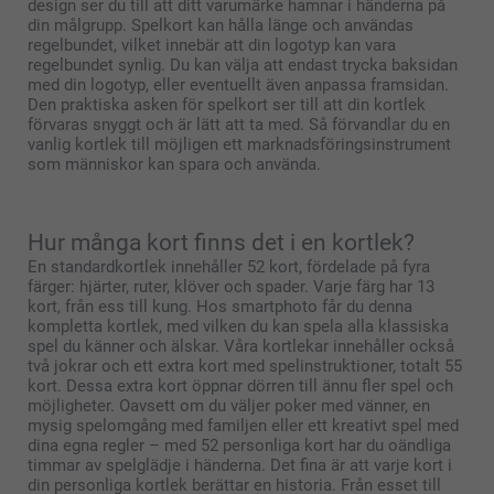
design ser du till att ditt varumärke hamnar i händerna på
din målgrupp. Spelkort kan hålla länge och användas
regelbundet, vilket innebär att din logotyp kan vara
regelbundet synlig. Du kan välja att endast trycka baksidan
med din logotyp, eller eventuellt även anpassa framsidan.
Den praktiska asken för spelkort ser till att din kortlek
förvaras snyggt och är lätt att ta med. Så förvandlar du en
vanlig kortlek till möjligen ett marknadsföringsinstrument
som människor kan spara och använda.
Hur många kort finns det i en kortlek?
En standardkortlek innehåller 52 kort, fördelade på fyra
färger: hjärter, ruter, klöver och spader. Varje färg har 13
kort, från ess till kung. Hos smartphoto får du denna
kompletta kortlek, med vilken du kan spela alla klassiska
spel du känner och älskar. Våra kortlekar innehåller också
två jokrar och ett extra kort med spelinstruktioner, totalt 55
kort. Dessa extra kort öppnar dörren till ännu fler spel och
möjligheter. Oavsett om du väljer poker med vänner, en
mysig spelomgång med familjen eller ett kreativt spel med
dina egna regler – med 52 personliga kort har du oändliga
timmar av spelglädje i händerna. Det fina är att varje kort i
din personliga kortlek berättar en historia. Från esset till