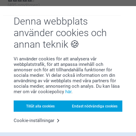
(495 omdömen)
Förkläde med AI-Filter
Glasburkar & Glasrör med
Denna webbplats
Ny variant
kork - 12 st
3 varianter
Från
209,00
4 varianter
använder cookies och
Från
319,00
(2 omdömen)
annan teknik
(3 omdömen)
Vi använder cookies för att analysera vår
webbplatstrafik, för att anpassa innehåll och
annonser och för att tillhandahålla funktioner för
Mer personliga spelstunder
sociala medier. Vi delar också information om din
användning av vår webbplats med våra partners för
med en personlig kortlek
sociala medier, annonsering och analys. Du kan läsa
mer om vår cookiepolicy
här
.
Använd de personliga spelkorten för att samla familjen för
mysiga och trevliga stunder. De redan trevliga
familjekvällarna blir ännu mysigare när ni kan skratta åt
Tillåt alla cookies
Endast nödvändiga cookies
bilderna på er eller minnas fina stunder ni upplevt
tillsammans.
Cookie-inställningar
Trycka spelkort: en toppidé!
En av de mest uppenbara fördelarna med personliga