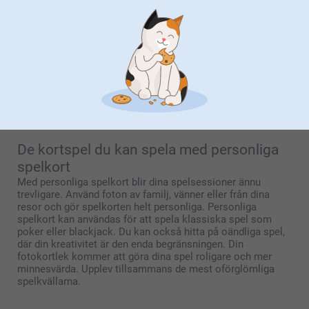
spelkort med foto är naturligtvis det personliga.
Anpassningsalternativen är talrika, för du kan sätta dina
egna kombinationer av bilder eller logotyper på fram-
och/eller baksidan för att skapa en kortlek som passar din
personlighet eller som förmedlar exakt det budskap du vill
förmedla. Personliga spelkort är också en utmärkt present
till vänner och familj. Eller så är de ett fantastiskt sätt att
samla människor för en spelkväll och för att spendera lite
kvalitetstid tillsammans.
De kortspel du kan spela med personliga
spelkort
Med personliga spelkort blir dina spelsessioner ännu
trevligare. Använd foton av familj, vänner eller från dina
resor och gör spelkorten helt personliga. Personliga
spelkort kan användas för att spela klassiska spel som
poker eller blackjack. Du kan också hitta på oändliga spel,
där din kreativitet är den enda begränsningen. Din
fotokortlek kommer att göra dina spel roligare och mer
minnesvärda. Upplev tillsammans de mest oförglömliga
spelkvällarna.