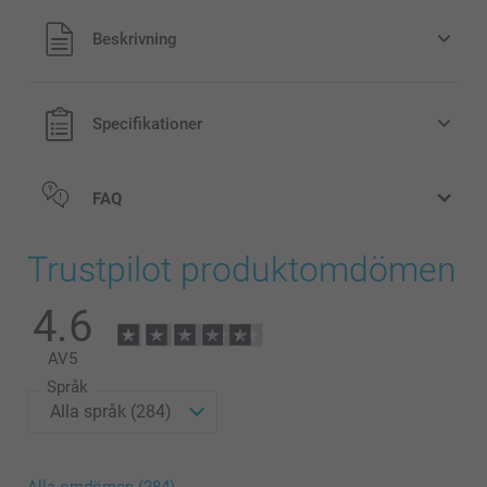
Alla priser är i svenska kronor (SEK), inklusive moms och
Beskrivning
exklusive porto.
Specifikationer
FAQ
Trustpilot produktomdömen
4.6
AV
5
Språk
Alla omdömen (284)