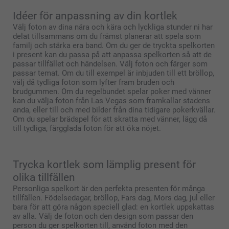
Idéer för anpassning av din kortlek
Välj foton av dina nära och kära och lyckliga stunder ni har
delat tillsammans om du främst planerar att spela som
familj och stärka era band. Om du ger de tryckta spelkorten
i present kan du passa på att anpassa spelkorten så att de
passar tillfället och händelsen. Välj foton och färger som
passar temat. Om du till exempel är inbjuden till ett bröllop,
välj då tydliga foton som lyfter fram bruden och
brudgummen. Om du regelbundet spelar poker med vänner
kan du välja foton från Las Vegas som framkallar stadens
anda, eller till och med bilder från dina tidigare pokerkvällar.
Om du spelar brädspel för att skratta med vänner, lägg då
till tydliga, färgglada foton för att öka nöjet.
Trycka kortlek som lämplig present för
olika tillfällen
Personliga spelkort är den perfekta presenten för många
tillfällen. Födelsedagar, bröllop, Fars dag, Mors dag, jul eller
bara för att göra någon speciell glad: en kortlek uppskattas
av alla. Välj de foton och den design som passar den
person du ger spelkorten till, använd foton med den