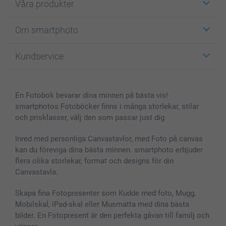
Våra produkter
Etiketter
Om smartphoto
Fotokort
Fotopresenter
Om smartphoto
Kundservice
Fotoböcker
För affiliates
Canvas & Väggdekoration
Allmän integritetspolicy
Kontakta oss & FAQ
Bilder, Fotoförstoring & Fotohäften
Cookie Policy
smartgaranti
En Fotobok bevarar dina minnen på bästa vis!
Skal till Mobil & Surfplatta
Sitemap
smartbonus
smartphotos Fotoböcker finns i många storlekar, stilar
MyNameBook
Villkor och garantier
Priser & betalning
och prisklasser, välj den som passar just dig.
Fotoalmanackor & Fotoagenda
Investor Relations
Status på beställningar
Fotoramar & Tillbehör
Inred med personliga Canvastavlor, med Foto på canvas
kan du föreviga dina bästa minnen. smartphoto erbjuder
Presentkort
flera olika storlekar, format och designs för din
Alla fotoprodukter
Canvastavla.
Skapa fina Fotopresenter som Kudde med foto, Mugg,
Mobilskal, iPad-skal eller Musmatta med dina bästa
bilder. En Fotopresent är den perfekta gåvan till familj och