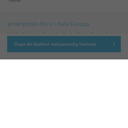
vänner.
smartphoto finns i hela Europa
België
-
Belgique
-
Danmark
-
Deutschland
-
France
-
Ireland
-
Nederland
-
Norge
-
Österreich
-
Schweiz
-
Suisse
-
Skapa din Spelkort med personlig framsida
Switzerland
-
Suomi
-
Sverige
-
United Kingdom
-
Other Countries
Alla priser är i svenska kronor (SEK), inklusive moms och exklusive porto.
© smartphoto group. All rights reserved