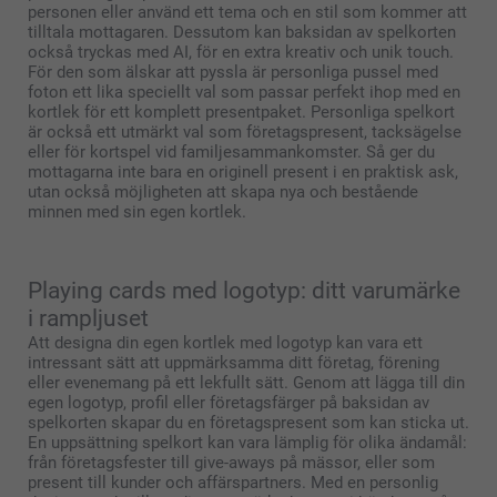
personen eller använd ett tema och en stil som kommer att
tilltala mottagaren. Dessutom kan baksidan av spelkorten
också tryckas med AI, för en extra kreativ och unik touch.
För den som älskar att pyssla är personliga pussel med
foton ett lika speciellt val som passar perfekt ihop med en
kortlek för ett komplett presentpaket. Personliga spelkort
är också ett utmärkt val som företagspresent, tacksägelse
eller för kortspel vid familjesammankomster. Så ger du
mottagarna inte bara en originell present i en praktisk ask,
utan också möjligheten att skapa nya och bestående
minnen med sin egen kortlek.
Playing cards med logotyp: ditt varumärke
i rampljuset
Att designa din egen kortlek med logotyp kan vara ett
intressant sätt att uppmärksamma ditt företag, förening
eller evenemang på ett lekfullt sätt. Genom att lägga till din
egen logotyp, profil eller företagsfärger på baksidan av
spelkorten skapar du en företagspresent som kan sticka ut.
En uppsättning spelkort kan vara lämplig för olika ändamål:
från företagsfester till give-aways på mässor, eller som
present till kunder och affärspartners. Med en personlig