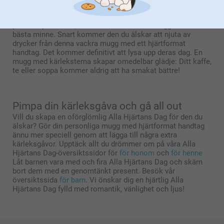
snabbare. Uttryck din kärlek med en personlig mugg som
har ett hjärtformat handtag. En personlig mugg är den
perfekta presenten, eftersom du enkelt kan lägga till ditt
bästa minne. Snart kommer den du älskar att njuta av
drycker från denna vackra mugg med ett hjärtformat
handtag. Det kommer definitivt att lysa upp deras dag. En
mugg med kärlekstema skapar omedelbar glädje: Ditt kaffe,
te eller soppa kommer aldrig att ha smakat bättre!
Pimpa din kärleksgåva och gå all out
Vill du skapa en oförglömlig Alla Hjärtans Dag för den du
älskar? Gör din personliga mugg med hjärtformat handtag
ännu mer speciell genom att lägga till några extra
kärleksgåvor. Upptäck allt du drömmer om på våra Alla
Hjärtans Dag-översiktssidor för
för honom
och
för henne
Låt barnen vara med och fira Alla Hjärtans Dag och skäm
bort dem med en genomtänkt present. Besök vår
översiktssida
för barn
. Vi önskar dig en hjärtlig Alla
Hjärtans Dag fylld med romantik, vänlighet och ljus!