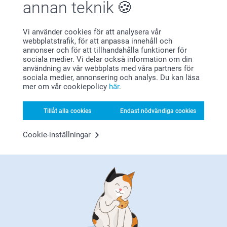
annan teknik
Hej Mats!
Visa mer
Stort tack för dina ⭐️⭐️⭐️⭐️⭐️ och omdöme, kul att du
är nöjd med din hjärtmugg!
Vi använder cookies för att analysera vår
Relaterade produkter
Vi önskar dig en fin sommar!
webbplatstrafik, för att anpassa innehåll och
Vänliga hälsningar,
annonser och för att tillhandahålla funktioner för
Miia @smartphoto
sociala medier. Vi delar också information om din
Mugg
Bokstäver i trä med foto
användning av vår webbplats med våra partners för
7 varianter
2 varianter
sociala medier, annonsering och analys. Du kan läsa
Från
119,00
499,00
mer om vår cookiepolicy
här
.
(1454 omdömen)
Tillåt alla cookies
Endast nödvändiga cookies
Choklad med text
Värmeljushållare
Ny variant
7 varianter
5 varianter
Cookie-inställningar
Från
299,00
Från
169,00
(9 omdömen)
(92 omdömen)
Mugg med hjärtformat handtag = mugg
med extra kärlek
Vi har alla en speciell person som får våra hjärtan att slå