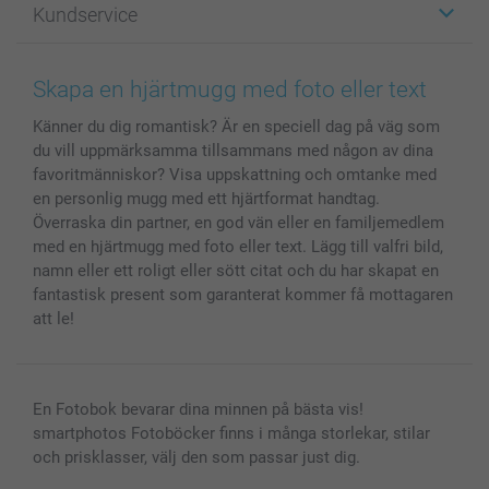
Kundservice
Fotoböcker
För affiliates
Canvas & Väggdekoration
Allmän integritetspolicy
Kontakta oss & FAQ
Bilder, Fotoförstoring & Fotohäften
Cookie Policy
smartgaranti
Skapa en hjärtmugg med foto eller text
Skal till Mobil & Surfplatta
Sitemap
smartbonus
Känner du dig romantisk? Är en speciell dag på väg som
MyNameBook
Villkor och garantier
Priser & betalning
du vill uppmärksamma tillsammans med någon av dina
Fotoalmanackor & Fotoagenda
Investor Relations
Status på beställningar
favoritmänniskor? Visa uppskattning och omtanke med
Fotoramar & Tillbehör
en personlig mugg med ett hjärtformat handtag.
Presentkort
Överraska din partner, en god vän eller en familjemedlem
med en hjärtmugg med foto eller text. Lägg till valfri bild,
Alla fotoprodukter
namn eller ett roligt eller sött citat och du har skapat en
fantastisk present som garanterat kommer få mottagaren
att le!
En Fotobok bevarar dina minnen på bästa vis!
smartphotos Fotoböcker finns i många storlekar, stilar
och prisklasser, välj den som passar just dig.