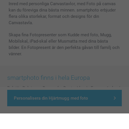
Inred med personliga Canvastavlor, med Foto på canvas
kan du föreviga dina bästa minnen. smartphoto erbjuder
flera olika storlekar, format och designs för din
Canvastavla.
Skapa fina Fotopresenter som Kudde med foto, Mugg,
Mobilskal, iPad-skal eller Musmatta med dina bästa
bilder. En Fotopresent är den perfekta gåvan till familj och
vänner.
smartphoto finns i hela Europa
België
-
Belgique
-
Danmark
-
Deutschland
-
France
-
Ireland
-
Nederland
-
Norge
-
Österreich
-
Schweiz
-
Suisse
-
Personalisera din Hjärtmugg med foto
Switzerland
-
Suomi
-
Sverige
-
United Kingdom
-
Other Countries