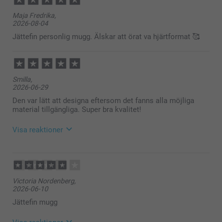
Maja Fredrika,
2026-08-04
Jättefin personlig mugg. Älskar att örat va hjärtformat 🥰
Smilla,
2026-06-29
Den var lätt att designa eftersom det fanns alla möjliga
material tillgängliga. Super bra kvalitet!
Visa reaktioner
2026-06-30
15:05
Hej Smilla,
Victoria Nordenberg,
2026-06-10
Stort tack för dina ⭐️⭐️⭐️⭐️⭐️ och omdöme, kul att du
är nöjd med din Hjärtmugg!
Jättefin mugg
Vi önskar dig en fin sommar!