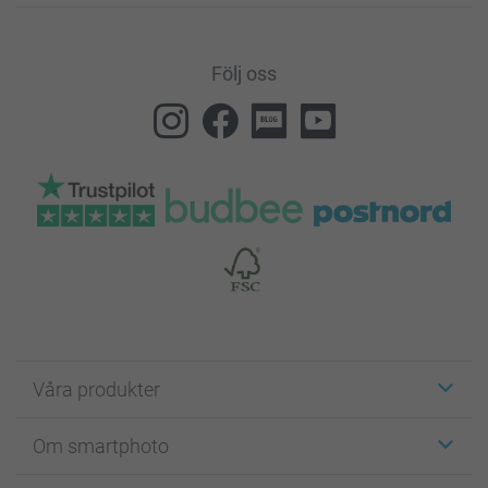
Följ oss
Våra produkter
Etiketter
Om smartphoto
Fotokort
Fotopresenter
Om smartphoto