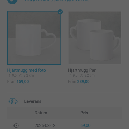
Hjärtmugg med foto
Hjärtmugg Par
9,5
8,2 cm
9,5
8,2 cm
Från
159,00
Från
289,00
Leverans
Datum
Pris
2026-08-12
69,00