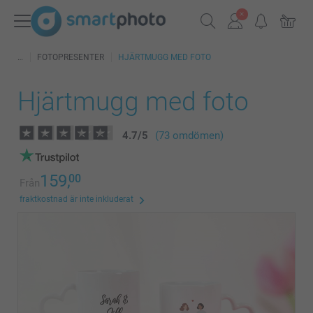
FOTOPRESENTER
HJÄRTMUGG MED FOTO
Hjärtmugg med foto
4.7
/
5
(73 omdömen)
159,
00
Från
fraktkostnad är inte inkluderat