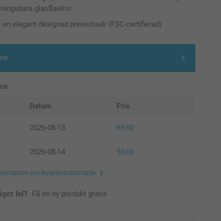
llningsbara glasflaskor
i en elegant designad presentask (FSC-certifierad)
gns
ans
Datum
Pris
2026-08-13
69,00
2026-08-14
59,00
formation om leveransalternativ
ågot fel?
Få en ny produkt gratis