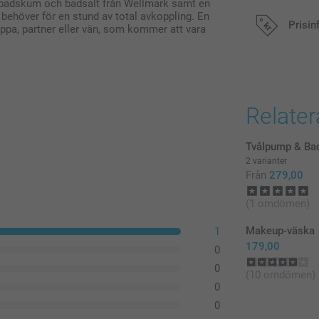
 badskum och badsalt från Wellmark samt en
 behöver för en stund av total avkoppling. En
Prisin
pa, partner eller vän, som kommer att vara
Alla priser är 
Relate
Tvålpump & Ba
2 varianter
Från
279,00
(1 omdömen)
Makeup-väska
1
179,00
0
0
(10 omdömen)
0
0