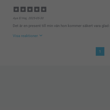
Aya El Haj,
2025-05-30
Det är en present till min vän hon kommer säkert vara glad
Visa reaktioner
2025-06-04
1
10:36
Hej!
Stort tack för dina ⭐️⭐️⭐️⭐️⭐️ och omdöme, vi hoppas
gåvosetet, en perfekt present!
Vi önskar dig en fin dag!
Varma hälsningar,
Miia @smartphoto
13:46
Ja det är jag säkert på att hon kommer kommer bli god fö
vecka🫶🏻