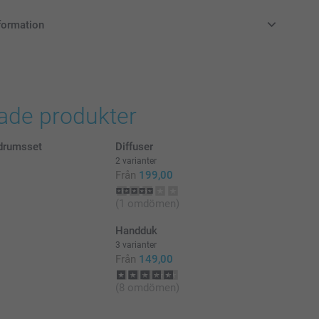
formation
i svenska kronor (SEK), inklusive moms och exklusive porto.
rade produkter
drumsset
Diffuser
2 varianter
Från
199,00
(1 omdömen)
Handduk
3 varianter
Från
149,00
(8 omdömen)