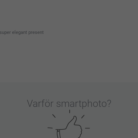
 super elegant present
 att din vän av gåvan kommer att bli nöjd med
Varför
smartphoto
?
r det, ❤️‍🔥❤️‍🔥❤️‍🔥❤️‍🔥 ska ge henne det denna