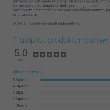
att varva ner och samla ny energi. Med en skön badsvamp,
fin makeup-väska, innehåller detta personliga spaset allt du
omtänksam present till en stressad och älskad mamma, pap
evigt tacksam.
Du hittar ingredienserna till badsaltet
här
.
Trustpilot produktomdömen
5.0
AV
5
Alla omdömen (1)
5 Stjärnor
4 Stjärnor
3 Stjärnor
2 Stjärnor
1 Stjärna