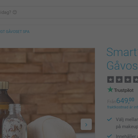
IGT GÅVOSET SPA
Smart
Gåvos
649,
00
Från
fraktkostnad är in
Välj mella
på makeup
Innehåller