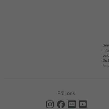
Gen
inf
ock
Du 
finn
Följ oss