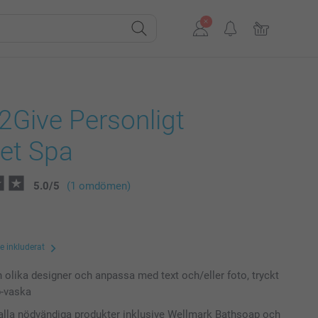
2Give Personligt
et Spa
5.0
/
5
(1 omdömen)
te inkluderat
n olika designer och anpassa med text och/eller foto, tryckt
-vaska
 alla nödvändiga produkter inklusive Wellmark Bathsoap och