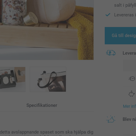
salt i påfy
Levereras 
Gå till desi
Lever
Specifikationer
Mer in
Blev n
vi detta avslappnande spaset som ska hjälpa dig