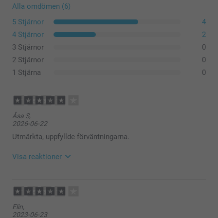
Alla omdömen (6)
5 Stjärnor
4
4 Stjärnor
2
3 Stjärnor
0
2 Stjärnor
0
1 Stjärna
0
Åsa S,
2026-06-22
Utmärkta, uppfyllde förväntningarna.
Visa reaktioner
2026-06-25
11:00
Hej Åsa,
Elin,
2023-06-23
Tack för att du ger oss ⭐⭐⭐⭐! Det glädjer oss att du