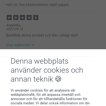
är nöjd med våra produkter och service.
Helt ok, fina klistermärken, rejält papper.
🩵-liga hälsningar
Helene @smartphoto
Angeelika,
2022-09-16
Beställde denna produkt och blev väldigt nöjd.
Visa reaktioner
2022-09-19
Denna webbplats
11:58
Hej,
använder cookies och
Larsa Malke,
Stort tack för dina 5 stjärnor och omdöme, kul att du
2022-07-27
är nöjd med dina bestickkuvert!
annan teknik
Vi önskar dig en fin dag!
De ser så fina ut!
Varma hälsningar,
Miia på Smartphoto
Visa reaktioner
Vi använder cookies för att analysera vår
webbplatstrafik, för att anpassa innehåll och
annonser och för att tillhandahålla funktioner för
2022-07-28
sociala medier. Vi delar också information om din
10:31