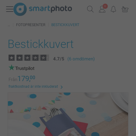
FOTOPRESENTER
BESTICKKUVERT
Bestickkuvert
4.7
/
5
(6 omdömen)
179,
00
Från
fraktkostnad är inte inkluderat