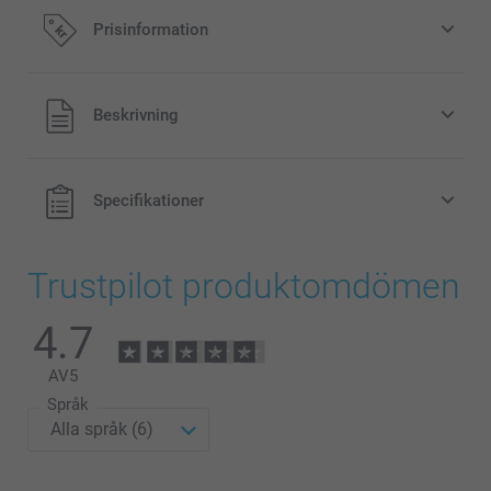
Prisinformation
Alla priser är i svenska kronor (SEK), inklusive moms och
Beskrivning
exklusive porto.
Specifikationer
Trustpilot produktomdömen
4.7
AV
5
Språk