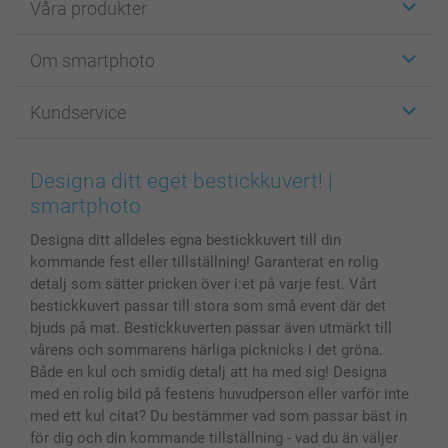
Våra produkter
Etiketter
Om smartphoto
Fotokort
Fotopresenter
Om smartphoto
Kundservice
Fotoböcker
För affiliates
Canvas & Väggdekoration
Allmän integritetspolicy
Kontakta oss & FAQ
Bilder, Fotoförstoring & Fotohäften
Cookie Policy
smartgaranti
Designa ditt eget bestickkuvert! |
Skal till Mobil & Surfplatta
Sitemap
smartbonus
smartphoto
MyNameBook
Villkor och garantier
Priser & betalning
Designa ditt alldeles egna bestickkuvert till din
Fotoalmanackor & Fotoagenda
Investor Relations
Status på beställningar
kommande fest eller tillställning! Garanterat en rolig
Fotoramar & Tillbehör
detalj som sätter pricken över i:et på varje fest. Vårt
Presentkort
bestickkuvert passar till stora som små event där det
Alla fotoprodukter
bjuds på mat. Bestickkuverten passar även utmärkt till
vårens och sommarens härliga picknicks i det gröna.
Både en kul och smidig detalj att ha med sig! Designa
med en rolig bild på festens huvudperson eller varför inte
med ett kul citat? Du bestämmer vad som passar bäst in
för dig och din kommande tillställning - vad du än väljer