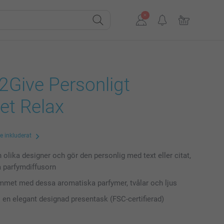
2Give Personligt
et Relax
te inkluderat
 olika designer och gör den personlig med text eller citat,
å parfymdiffusorn
mmet med dessa aromatiska parfymer, tvålar och ljus
i en elegant designad presentask (FSC-certifierad)