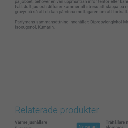
på jobbet, behöver en vän uppmuntran inför tentor eller ka
tvål, doftljus och diffuser kommer all stress att släppa på 
gravyr på så att du kan påminna mottagaren om att fortsätt
Parfymens sammansättning innehåller: Dipropylenglykol Met
Isoeugenol, Kumarin.
Relaterade produkter
Värmeljushållare
Trähållare 
Ny variant
blommor