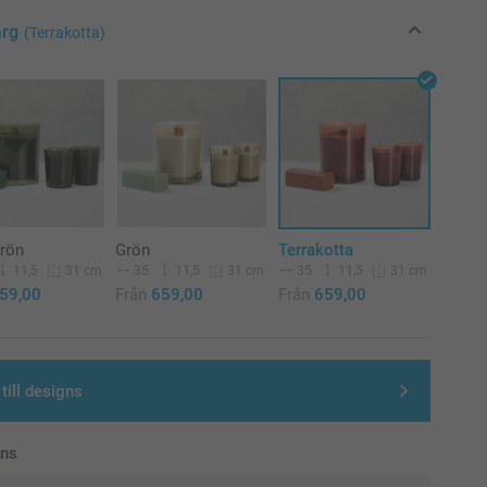
ärg
(Terrakotta)
rön
Grön
Terrakotta
11,5
35
11,5
35
11,5
31 cm
31 cm
31 cm
59,00
Från
659,00
Från
659,00
till designs
ans