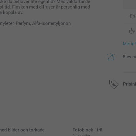
nske du behöver lite egentid? Med väldoftande
nolltid. Flaskan med diffuser är personlig med
a koppla av.
yleter, Parfym, Alfa-isometyljonon,
Mer in
Blev n
Prisin
Alla priser är 
med bilder och torkade
Fotoblock i trä