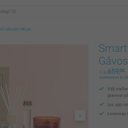
IGT GÅVOSET RELAX
Smart
Gåvos
659,
00
Från
fraktkostnad är in
Välj mellan
graverat p
Lys upp ru
Levereras 