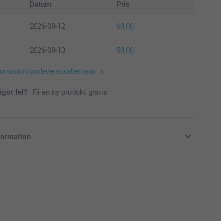
Datum
Pris
2026-08-12
69,00
2026-08-13
59,00
formation om leveransalternativ
ågot fel?
Få en ny produkt gratis
formation
i svenska kronor (SEK), inklusive moms och exklusive porto.