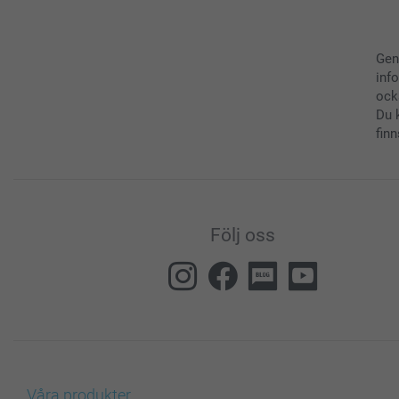
Gen
inf
ock
Du 
finn
Följ oss
Våra produkter