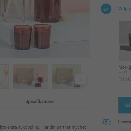
Välj f
Mörkg
35
Från
6
Specifikationer
Gå 
Lever
ite extra avkoppling. Har din partner mycket