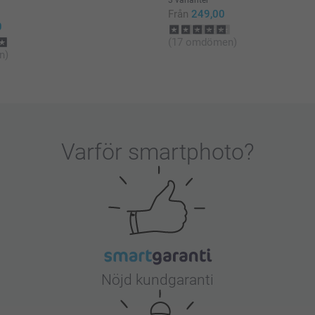
3 varianter
Från
249,00
0
(17 omdömen)
n)
Varför
smartphoto
?
Nöjd kundgaranti