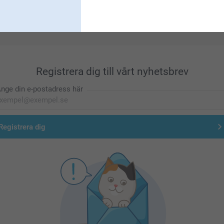
Förstklassig kundservice
Registrera dig till vårt nyhetsbrev
nge din e-postadress här
Registrera dig