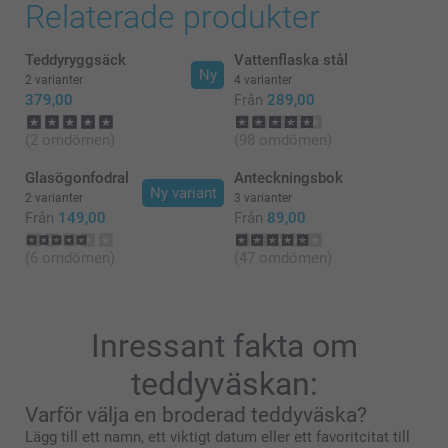
Relaterade produkter
Teddyryggsäck
Vattenflaska stål
Ny
2 varianter
4 varianter
379,00
Från
289,00
(2 omdömen)
(98 omdömen)
Glasögonfodral
Anteckningsbok
Ny variant
2 varianter
3 varianter
Från
149,00
Från
89,00
(6 omdömen)
(47 omdömen)
Inressant fakta om
teddyväskan:
Varför välja en broderad teddyväska?
Lägg till ett namn, ett viktigt datum eller ett favoritcitat till