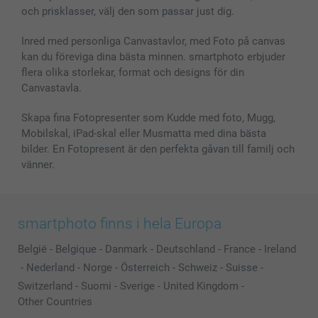
och prisklasser, välj den som passar just dig.
Inred med personliga Canvastavlor, med Foto på canvas
kan du föreviga dina bästa minnen. smartphoto erbjuder
flera olika storlekar, format och designs för din
Canvastavla.
Skapa fina Fotopresenter som Kudde med foto, Mugg,
Mobilskal, iPad-skal eller Musmatta med dina bästa
bilder. En Fotopresent är den perfekta gåvan till familj och
vänner.
smartphoto finns i hela Europa
België
-
Belgique
-
Danmark
-
Deutschland
-
France
-
Ireland
-
Nederland
-
Norge
-
Österreich
-
Schweiz
-
Suisse
-
Switzerland
-
Suomi
-
Sverige
-
United Kingdom
-
Other Countries