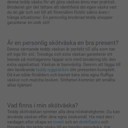
denna teddy väska för att göra väskan ännu mer praktisk.
Broderiet gör det lättare att identifiera din egen väska vart
du än går och ser till att föremålen förblir säkra även i
trånga situationer. En personlig broderad teddy shopper
garanterar en unik stil!
Är en personlig skötväska en bra present?
Denna värmande teddy väskan är perfekt till alla som har
ett öga för stil. Trendiga och söta väskan garanterar ett
leende på mottagarens läppar och med brodering blir den
extra uppskattad. Väskan är barnvänlig. Genom att lägga till
den bedårande
teddy ryggsäcken
blir presenten komplett.
Då kan både föräldern och barnet bära sina egna fluffiga
väskor och matcha looken. Sötheten kommer att smälta
allas hjärtan!
Vad finns i min skötväska?
Teddy skötväskan rymmer alla dina nödvändigheter. Du kan
använda väskan efter dina egna önskemål. Ha med den i
vardagen eller skapa en
towel
och en
drinkflaska
och
förvandla din teddy väska till en trendig gymväska. Var