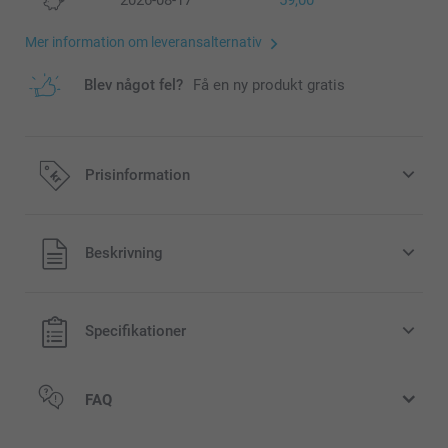
2026-08-17
59,00
Mer information om leveransalternativ
Blev något fel?
Få en ny produkt gratis
Prisinformation
Alla priser är i svenska kronor (SEK), inklusive moms och
Beskrivning
exklusive porto.
Specifikationer
FAQ