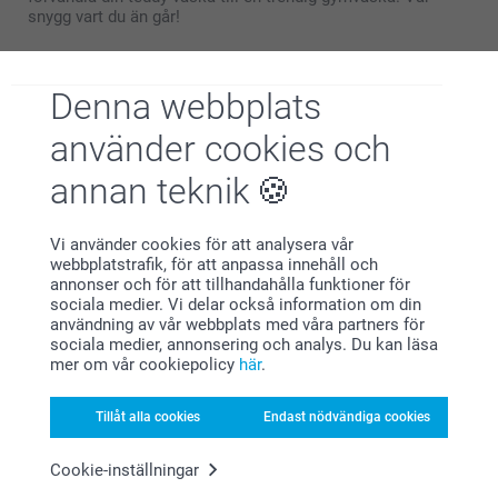
snygg vart du än går!
Denna webbplats
använder cookies och
Varför
smartphoto
?
annan teknik
Vi använder cookies för att analysera vår
webbplatstrafik, för att anpassa innehåll och
annonser och för att tillhandahålla funktioner för
sociala medier. Vi delar också information om din
användning av vår webbplats med våra partners för
sociala medier, annonsering och analys. Du kan läsa
Nöjd kundgaranti
mer om vår cookiepolicy
här
.
Tillåt alla cookies
Endast nödvändiga cookies
Cookie-inställningar