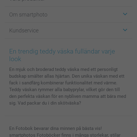
Etiketter
Om smartphoto
Fotokort
Fotopresenter
Om smartphoto
Kundservice
Fotoböcker
För affiliates
Canvas & Väggdekoration
Allmän integritetspolicy
Kontakta oss & FAQ
Bilder, Fotoförstoring & Fotohäften
Cookie Policy
smartgaranti
En trendig teddy väska fulländar varje
Skal till Mobil & Surfplatta
Sitemap
smartbonus
look
MyNameBook
Villkor och garantier
Priser & betalning
En mjuk och broderad teddy väska med ett personligt
Fotoalmanackor & Fotoagenda
Investor Relations
Status på beställningar
budskap smälter allas hjärtan. Den unika väskan med ett
Fotoramar & Tillbehör
fack i sandfärg kombinerar funktionalitet med värme.
Presentkort
Teddy väskan rymmer alla babyprylar, vilket gör den till
Alla fotoprodukter
den perfekta väskan för en nybliven mamma att bära med
sig. Vad packar du i din skötväska?
En Fotobok bevarar dina minnen på bästa vis!
smartphotos Fotoböcker finns i många storlekar, stilar