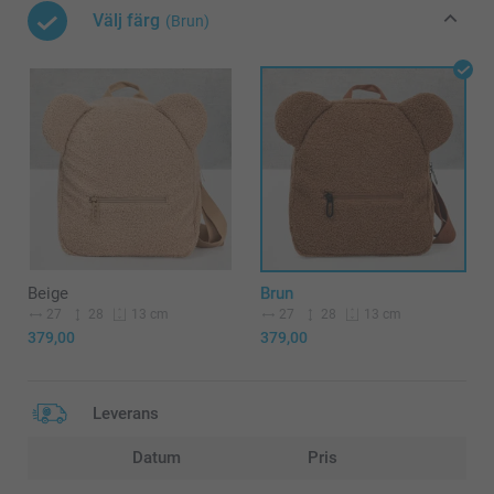
Välj färg
(Brun)
Beige
Brun
27
28
27
28
13 cm
13 cm
379,00
379,00
Leverans
Datum
Pris