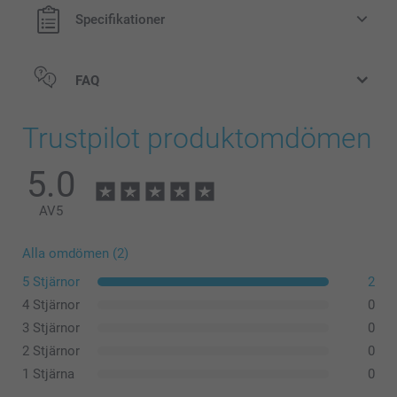
Kan användas som dekoration i barnrummet
Specifikationer
Lätt att rengöra, tillverkad av dammavvisande, okrossbar
PVC fri från ftalater
Mått: 12 cm (höjd) x 6 cm (diameter)
FAQ
Trustpilot produktomdömen
5.0
AV
5
Alla omdömen (2)
5 Stjärnor
2
4 Stjärnor
0
3 Stjärnor
0
2 Stjärnor
0
1 Stjärna
0