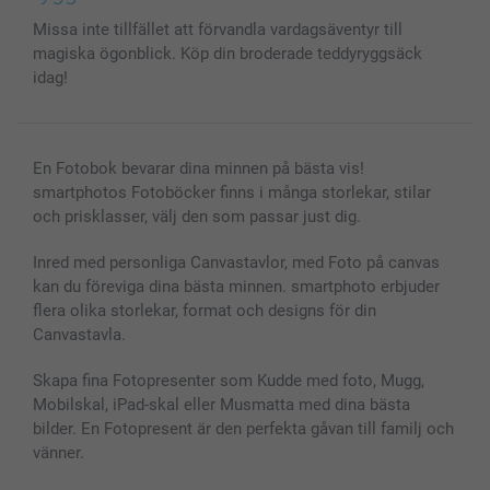
MyNameBook
Villkor och garantier
Priser & betalning
Missa inte tillfället att förvandla vardagsäventyr till
Fotoalmanackor & Fotoagenda
Investor Relations
Status på beställningar
magiska ögonblick. Köp din broderade teddyryggsäck
Fotoramar & Tillbehör
idag!
Presentkort
Alla fotoprodukter
En Fotobok bevarar dina minnen på bästa vis!
smartphotos Fotoböcker finns i många storlekar, stilar
och prisklasser, välj den som passar just dig.
Inred med personliga Canvastavlor, med Foto på canvas
kan du föreviga dina bästa minnen. smartphoto erbjuder
flera olika storlekar, format och designs för din
Canvastavla.
Skapa fina Fotopresenter som Kudde med foto, Mugg,
Mobilskal, iPad-skal eller Musmatta med dina bästa
bilder. En Fotopresent är den perfekta gåvan till familj och
vänner.