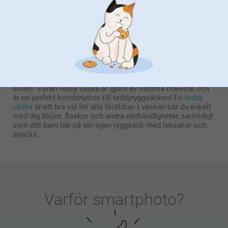
för lekträffar eller förskola. Det supermjuka materialet ser
ut och känns som en riktig nallebjörn, vilket gör den till en
älskad vän de vill ta med sig överallt.
Dubbela fluffigheten med en teddy väska!
Ditt barn kommer att vara så gullig med sin egna
teddyryggsäck och kanske vill du som förälder matcha
stilen? Våran teddy väska är gjord av samma material och
är en perfekt kombination till teddyryggsäcken! En
teddy
väska
är ett bra val för alla föräldrar. I väskan bär du enkelt
med dig blöjor, flaskor och andra nödvändigheter, samtidigt
som ditt barn bär på sin egen ryggsäck med leksaker och
snacks.
Varför
smartphoto
?