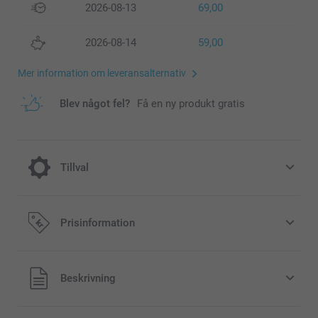
2026-08-13
69,00
2026-08-14
59,00
Mer information om leveransalternativ
Blev något fel?
Få en ny produkt gratis
Tillval
Lägg till en Miffy-sparbössa till din
Prisinformation
beställning
189,00/styck
Alla priser är i svenska kronor (SEK), inklusive moms och
Beskrivning
exklusive porto.
Original Miffy-sparbössa finns i 3 färger