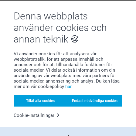
(3 omdömen)
(5 omdömen)
Denna webbplats
Tröja med eget tryck för
Teddyväska
använder cookies och
barn
469,00
Mer än 10 varianter
annan teknik
Från
429,00
(1 omdömen)
Vi använder cookies för att analysera vår
webbplatstrafik, för att anpassa innehåll och
annonser och för att tillhandahålla funktioner för
sociala medier. Vi delar också information om din
Inressant fakta om
användning av vår webbplats med våra partners för
sociala medier, annonsering och analys. Du kan läsa
mer om vår cookiepolicy
här
.
teddyryggsäcken
En personlig teddyryggsäck med broderi
Tillåt alla cookies
Endast nödvändiga cookies
Teddyryggsäcken är både funktionell och bedårande. En
första ryggsäck med ditt barns namn broderat på som är
Cookie-inställningar
mjuk, gosig och en bästa vän på nya äventyr. Den praktiska
ryggsäcken har ett stort fack är perfekt för att bära
leksaker, snacks med mera. De justerbara axelbanden
säkerställer en bekväm passform, vilket gör den idealisk