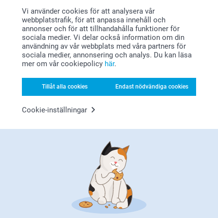
Nyckelring
Makeup-spegel
Vi använder cookies för att analysera vår
Varma hälsningar,
4 varianter
149,00
webbplatstrafik, för att anpassa innehåll och
Miia på Smartphoto
Från
119,00
annonser och för att tillhandahålla funktioner för
(7 omdömen)
sociala medier. Vi delar också information om din
(266 omdömen)
användning av vår webbplats med våra partners för
sociala medier, annonsering och analys. Du kan läsa
Bilder med Trähållare
Trätavla
mer om vår cookiepolicy
här
.
5 varianter
Mer än 10 varianter
Från
129,00
Från
399,00
Tillåt alla cookies
Endast nödvändiga cookies
(14 omdömen)
(13 omdömen)
Cookie-inställningar
Varför
smartphoto
?