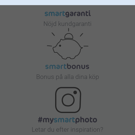
Nöjd kundgaranti
Bonus på alla dina köp
Letar du efter inspiration?