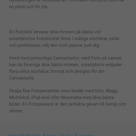
Fotoramar & Tillbehör
en jämn och fin yta.
Presentkort
Alla fotoprodukter
En Fotobok bevarar dina minnen på bästa vis!
smartphotos Fotoböcker finns i många storlekar, stilar
och prisklasser, välj den som passar just dig.
Inred med personliga Canvastavlor, med Foto på canvas
kan du föreviga dina bästa minnen. smartphoto erbjuder
flera olika storlekar, format och designs för din
Canvastavla.
Skapa fina Fotopresenter som Kudde med foto, Mugg,
Mobilskal, iPad-skal eller Musmatta med dina bästa
bilder. En Fotopresent är den perfekta gåvan till familj och
vänner.
smartphoto finns i hela Europa