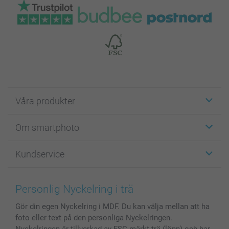
Våra produkter
Etiketter
Om smartphoto
Fotokort
Fotopresenter
Om smartphoto
Kundservice
Fotoböcker
För affiliates
Canvas & Väggdekoration
Allmän integritetspolicy
Kontakta oss & FAQ
Bilder, Fotoförstoring & Fotohäften
Cookie Policy
smartgaranti
Personlig Nyckelring i trä
Skal till Mobil & Surfplatta
Sitemap
smartbonus
Gör din egen Nyckelring i MDF. Du kan välja mellan att ha
MyNameBook
Villkor och garantier
Priser & betalning
foto eller text på den personliga Nyckelringen.
Fotoalmanackor & Fotoagenda
Investor Relations
Status på beställningar
Nyckelringen är tillverkad av FSC-märkt trä (lönn) och har