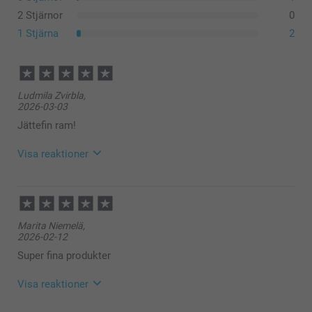
2 Stjärnor
0
1 Stjärna
2
Ludmila Zvirbla,
2026-03-03
Jättefin ram!
Visa reaktioner
2026-03-03
13:32
Hej Ludmila,
Marita Niemelä,
Stort tack för ditt omdöme av våra akrylramar med
2026-02-12
glitter 🌸 Det är ett fantastiskt sätt att skapa ett
unikt konstverk med din favoritbild – enkelt och
Super fina produkter
stiligt!
🩵-liga hälsningar
Visa reaktioner
Kirsi @smartphoto