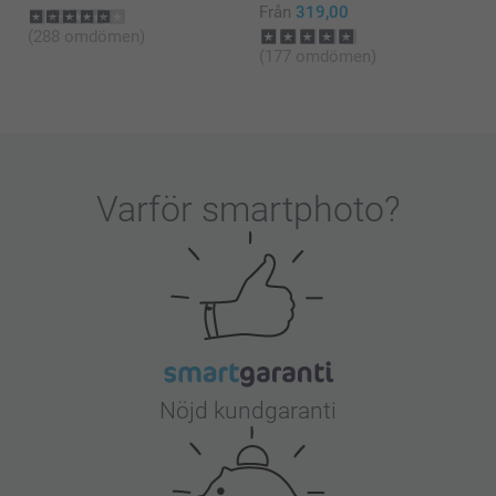
Från
319,00
(288 omdömen)
(177 omdömen)
Varför
smartphoto
?
Nöjd kundgaranti