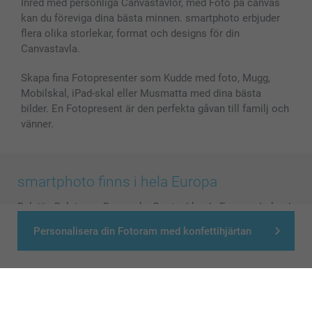
Inred med personliga Canvastavlor, med Foto på canvas
kan du föreviga dina bästa minnen. smartphoto erbjuder
flera olika storlekar, format och designs för din
Canvastavla.
Skapa fina Fotopresenter som Kudde med foto, Mugg,
Mobilskal, iPad-skal eller Musmatta med dina bästa
bilder. En Fotopresent är den perfekta gåvan till familj och
vänner.
smartphoto finns i hela Europa
België
-
Belgique
-
Danmark
-
Deutschland
-
France
-
Ireland
-
Nederland
-
Norge
-
Österreich
-
Schweiz
-
Suisse
-
Personalisera din Fotoram med konfettihjärtan
Switzerland
-
Suomi
-
Sverige
-
United Kingdom
-
Other Countries
Alla priser är i svenska kronor (SEK), inklusive moms och exklusive porto.