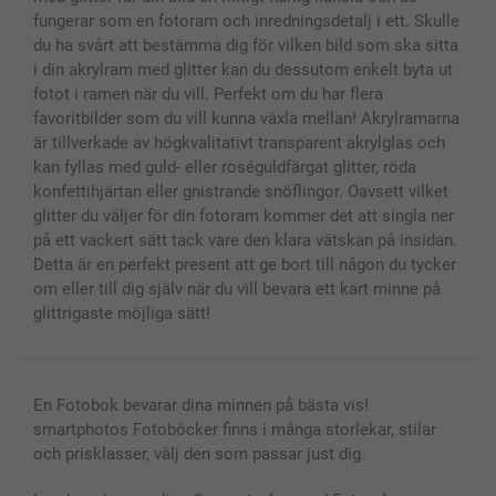
fungerar som en fotoram och inredningsdetalj i ett. Skulle
du ha svårt att bestämma dig för vilken bild som ska sitta
i din akrylram med glitter kan du dessutom enkelt byta ut
fotot i ramen när du vill. Perfekt om du har flera
favoritbilder som du vill kunna växla mellan! Akrylramarna
är tillverkade av högkvalitativt transparent akrylglas och
kan fyllas med guld- eller roséguldfärgat glitter, röda
konfettihjärtan eller gnistrande snöflingor. Oavsett vilket
glitter du väljer för din fotoram kommer det att singla ner
på ett vackert sätt tack vare den klara vätskan på insidan.
Detta är en perfekt present att ge bort till någon du tycker
om eller till dig själv när du vill bevara ett kärt minne på
glittrigaste möjliga sätt!
En Fotobok bevarar dina minnen på bästa vis!
smartphotos Fotoböcker finns i många storlekar, stilar
och prisklasser, välj den som passar just dig.