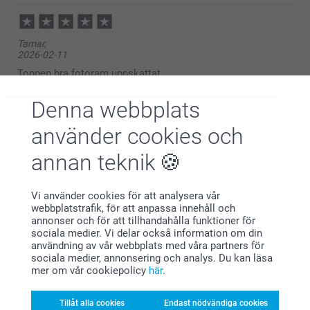
2026-02-13
09:29
Hej Marita,
Tamar,
Stort tack för ditt omdöme av våra akrylramar med
2026-02-11
glitter! Vi är så glada att du tycker den är fin 🥰
🩵-liga hälsningar
Toppen bra fotoram uppskattat
Kirsi @smartphoto
Visa reaktioner
Denna webbplats
använder cookies och
2026-02-13
09:06
annan teknik
Hej Tamar,
Sandra,
Stort tack för ditt omdöme av våra akrylramar med
2025-10-31
glitter! Det är ett fantastiskt sätt att skapa ett unikt
Vi använder cookies för att analysera vår
konstverk med din favoritbild – enkelt och stiligt!
Jättefin fotoram, perfekt som present
webbplatstrafik, för att anpassa innehåll och
🩵-liga hälsningar
annonser och för att tillhandahålla funktioner för
Kirsi @smartphoto
Visa reaktioner
sociala medier. Vi delar också information om din
användning av vår webbplats med våra partners för
sociala medier, annonsering och analys. Du kan läsa
2025-11-04
mer om vår cookiepolicy
här
.
13:44
Hej Sandra
Carina Knutson,
Tusen tack för ditt fina omdöme och ⭐️⭐️⭐️⭐️⭐️. Vad
Tillåt alla cookies
Endast nödvändiga cookies