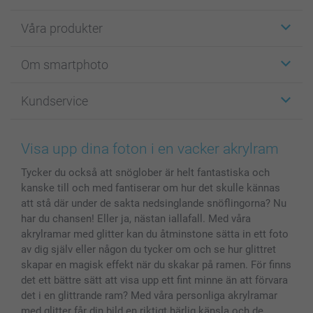
Våra produkter
Etiketter
Om smartphoto
Fotokort
Fotopresenter
Om smartphoto
Kundservice
Fotoböcker
För affiliates
Canvas & Väggdekoration
Allmän integritetspolicy
Kontakta oss & FAQ
Bilder, Fotoförstoring & Fotohäften
Cookie Policy
smartgaranti
Visa upp dina foton i en vacker akrylram
Skal till Mobil & Surfplatta
Sitemap
smartbonus
Tycker du också att snöglober är helt fantastiska och
MyNameBook
Villkor och garantier
Priser & betalning
kanske till och med fantiserar om hur det skulle kännas
Fotoalmanackor & Fotoagenda
Investor Relations
Status på beställningar
att stå där under de sakta nedsinglande snöflingorna? Nu
Fotoramar & Tillbehör
har du chansen! Eller ja, nästan iallafall. Med våra
Presentkort
akrylramar med glitter kan du åtminstone sätta in ett foto
av dig själv eller någon du tycker om och se hur glittret
Alla fotoprodukter
skapar en magisk effekt när du skakar på ramen. För finns
det ett bättre sätt att visa upp ett fint minne än att förvara
det i en glittrande ram? Med våra personliga akrylramar
med glitter får din bild en riktigt härlig känsla och de