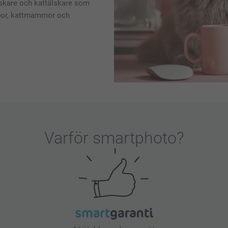
dälskare och kattälskare som
ppor, kattmammor och
Varför
smartphoto
?