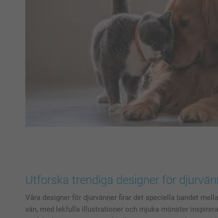
Utforska trendiga designer för djurvän
Våra designer för djurvänner firar det speciella bandet mella
vän, med lekfulla illustrationer och mjuka mönster inspirer