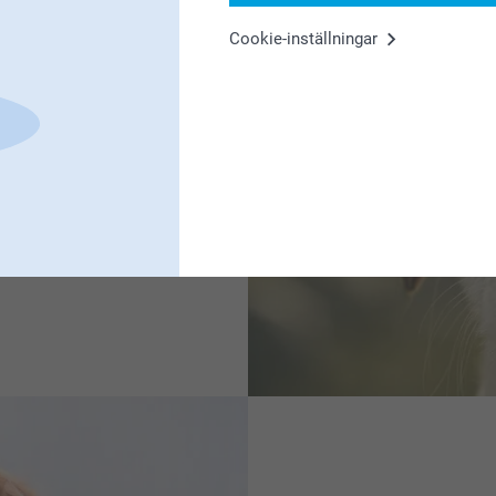
Cookie-inställningar
nd som husse och matte. Gör
a egna originella tillbehör