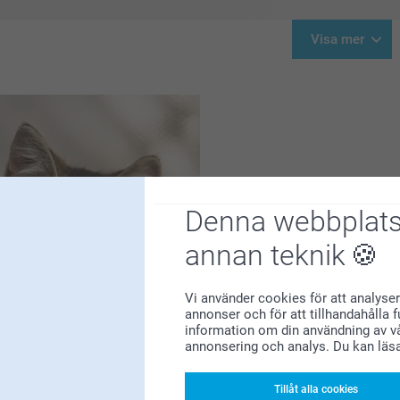
Visa mer
Skapa med favorit
Denna webbplats
annan teknik
Mjau! Söker du inspiration 
möjligheter att skapa uni
favoritbilderna på din katt
Vi använder cookies för att analyser
annonser och för att tillhandahålla 
information om din användning av vå
annonsering och analys. Du kan läs
Tillåt alla cookies