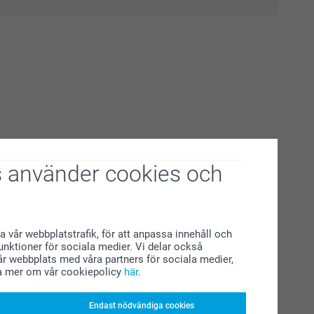
fotona på din katt!
 använder cookies och
för att skämma bort din katt och dig själv? Upptäck roliga
ka produkter med din katt som motiv. Dekorera hemmet med
. Varför inte en Kudde med foto med bild på er båda?
a vår webbplatstrafik, för att anpassa innehåll och
funktioner för sociala medier. Vi delar också
r webbplats med våra partners för sociala medier,
a mer om vår cookiepolicy
här
.
Endast nödvändiga cookies