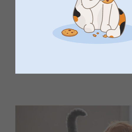
Skapa med bilderna på din hund!
Voff! Upptäck massor av kul prylar med foto till såväl hu
förstoringar av favoritbilden och sätt upp på väggen. Design
och presenter att skämma bort din lurviga vän med.