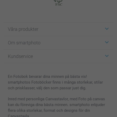
Våra produkter
Etiketter
Om smartphoto
Fotokort
Fotopresenter
Om smartphoto
Kundservice
Fotoböcker
För affiliates
Canvas & Väggdekoration
Allmän integritetspolicy
Kontakta oss & FAQ
Bilder, Fotoförstoring & Fotohäften
Cookie Policy
smartgaranti
En Fotobok bevarar dina minnen på bästa vis!
Skal till Mobil & Surfplatta
Sitemap
smartbonus
smartphotos Fotoböcker finns i många storlekar, stilar
MyNameBook
Villkor och garantier
Priser & betalning
och prisklasser, välj den som passar just dig.
Fotoalmanackor & Fotoagenda
Investor Relations
Status på beställningar
Fotoramar & Tillbehör
Inred med personliga Canvastavlor, med Foto på canvas
kan du föreviga dina bästa minnen. smartphoto erbjuder
Presentkort
flera olika storlekar, format och designs för din
Alla fotoprodukter
Canvastavla.