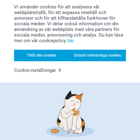
Vi använder cookies för att analysera vår
webbplatstrafik, för att anpassa innehåll och
Susan,
2026-08-04
annonser och för att tillhandahålla funktioner för
sociala medier. Vi delar också information om din
Bra kvalitet och bilderna blir riktigt fina.
användning av vår webbplats med våra partners för
sociala medier, annonsering och analys. Du kan läsa
mer om vår cookiepolicy
här
.
kund 1,
Tillåt alla cookies
Endast nödvändiga cookies
2026-07-21
Bra skal som håller med kvalite på bilder.
Cookie-inställningar
Visa reaktioner
2026-07-22
11:11
Hej,
Maria Björk,
Tack så mycket för de ⭐️⭐️⭐️⭐️ och ditt omdöme av
2026-07-20
våra mobilskal! Så kul att du valde att göra din mobil
mer personlig på ett roligt sätt.
Så besviken fodralet höll i en vecka
Tack för att du beställde från oss!
Visa reaktioner
Varma hälsningar,