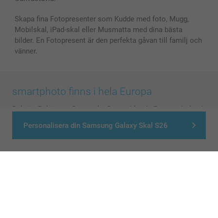
Skapa fina Fotopresenter som Kudde med foto, Mugg,
Mobilskal, iPad-skal eller Musmatta med dina bästa
bilder. En Fotopresent är den perfekta gåvan till familj och
vänner.
smartphoto finns i hela Europa
België
-
Belgique
-
Danmark
-
Deutschland
-
France
-
Ireland
-
Nederland
-
Norge
-
Österreich
-
Schweiz
-
Suisse
-
Personalisera din Samsung Galaxy Skal S26
Switzerland
-
Suomi
-
Sverige
-
United Kingdom
-
Other Countries
Alla priser är i svenska kronor (SEK), inklusive moms och exklusive porto.
© smartphoto group. All rights reserved