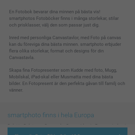
Bilder, Fotoförstoring & Fotohäften
Cookie Policy
smartgaranti
En Fotobok bevarar dina minnen på bästa vis!
Skal till Mobil & Surfplatta
Sitemap
smartbonus
smartphotos Fotoböcker finns i många storlekar, stilar
MyNameBook
Villkor och garantier
Priser & betalning
och prisklasser, välj den som passar just dig.
Fotoalmanackor & Fotoagenda
Investor Relations
Status på beställningar
Fotoramar & Tillbehör
Inred med personliga Canvastavlor, med Foto på canvas
kan du föreviga dina bästa minnen. smartphoto erbjuder
Presentkort
flera olika storlekar, format och designs för din
Alla fotoprodukter
Canvastavla.
Skapa fina Fotopresenter som Kudde med foto, Mugg,
Mobilskal, iPad-skal eller Musmatta med dina bästa
bilder. En Fotopresent är den perfekta gåvan till familj och
vänner.
smartphoto finns i hela Europa
België
-
Belgique
-
Danmark
-
Deutschland
-
France
-
Ireland
-
Nederland
-
Norge
-
Österreich
-
Schweiz
-
Suisse
-