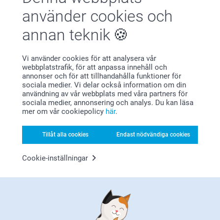
använder cookies och
2026-07-22
annan teknik
11:50
Hej Aljona,
Åsa Hellberg,
Vi använder cookies för att analysera vår
2026-07-02
Tusen tack för ditt fina omdöme och ⭐️⭐️⭐️⭐️⭐️!
webbplatstrafik, för att anpassa innehåll och
Visst är det något speciellt med att få hålla sina
Fina och bra kvalite
annonser och för att tillhandahålla funktioner för
minnen i handen 💕 Vi är så glada att du valde oss
sociala medier. Vi delar också information om din
för att framkalla dina retrobilder.
Visa reaktioner
användning av vår webbplats med våra partners för
sociala medier, annonsering och analys. Du kan läsa
Varma hälsningar,
mer om vår cookiepolicy
här
.
Helene @smartphoto
2026-07-06
12:37
Hej Åsa,
Tillåt alla cookies
Endast nödvändiga cookies
el,
2026-06-29
Så härligt att läsa, tack för ditt fina omdöme, vi är
Cookie-inställningar
glada att ha dig som kund!
Jag är nöjd :)
🩵-liga hälsningar
Visa reaktioner
Helene @smartphoto
2026-06-30
15:04