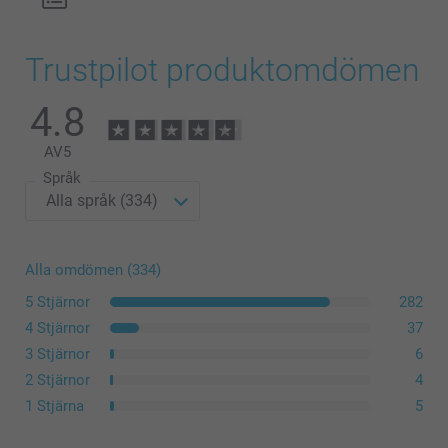
Trustpilot produktomdömen
Antal
Pris/st.
4.8
1 - 9
Från
4,99
AV
5
10 - 49
Från
2,29
Språk
50 - 99
Från
2,19
100 - 499
Från
1,99
Alla omdömen (334)
5 Stjärnor
282
500+
Från
1,49
4 Stjärnor
37
3 Stjärnor
6
2 Stjärnor
4
1 Stjärna
5