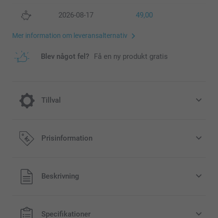
2026-08-17
49,00
Mer information om leveransalternativ
Blev något fel?
Få en ny produkt gratis
Tillval
Färg Effekt
Prisinformation
Gratis
Beskrivning
Svart-Vit
Sepia
Alla priser är i svenska kronor (SEK), inklusive moms och
Specifikationer
exklusive porto.