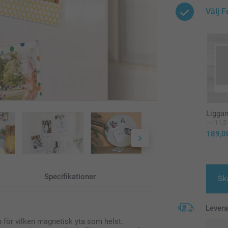
Välj 
Liggan
11,5
189,0
Specifikationer
Sk
Lever
 för vilken magnetisk yta som helst.