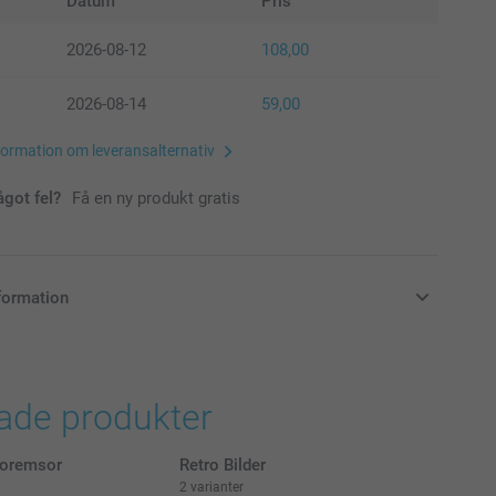
Datum
Pris
2026-08-12
108,00
2026-08-14
59,00
formation om leveransalternativ
ågot fel?
Få en ny produkt gratis
formation
i svenska kronor (SEK), inklusive moms och exklusive porto.
rade produkter
toremsor
Retro Bilder
2 varianter