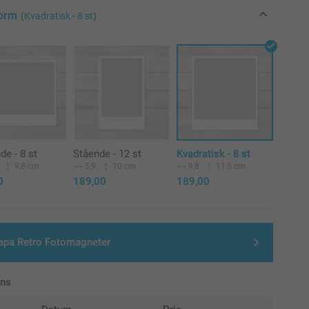
Form
(Kvadratisk - 8 st)
de - 8 st
Stående - 12 st
Kvadratisk - 8 st
9,8 cm
5,9
10 cm
9,8
11,5 cm
0
189,00
189,00
apa Retro Fotomagneter
ans