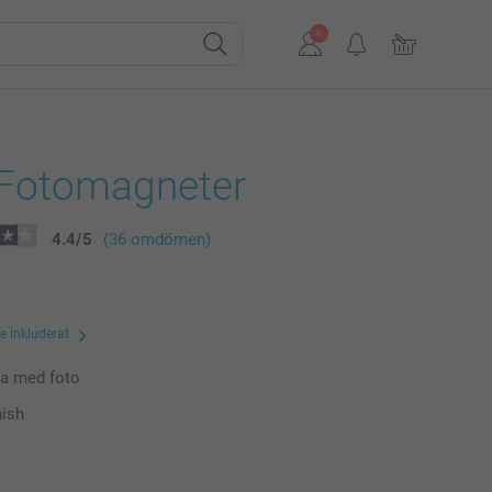
 Fotomagneter
4.4
/
5
(36 omdömen)
te inkluderat
ra med foto
nish