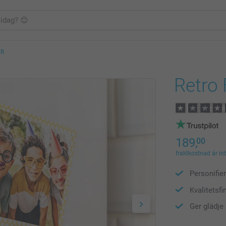
ER
Retro
189,
00
fraktkostnad är in
Personifie
Kvalitetsfi
Ger glädje