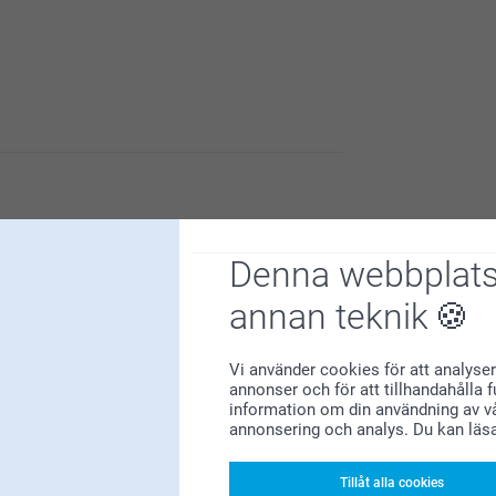
🌸
tomagneter med egna bilder.
Denna webbplats
annan teknik
Vi använder cookies för att analyser
annonser och för att tillhandahålla 
information om din användning av vå
u är nöjd med dina magneter, vi hoppas att du
annonsering och analys. Du kan läs
Tillåt alla cookies