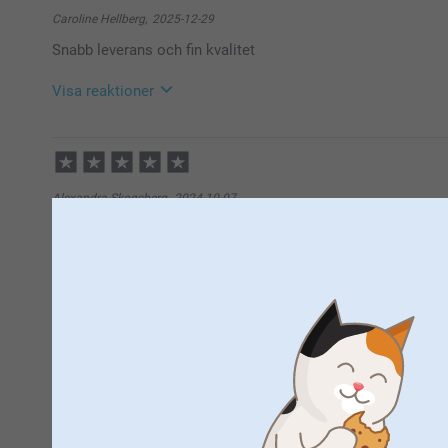
Stort tack för ditt fina omdöme och de 5 stjärnorna 
Caroline Hellberg,
2025-12-29
Varma hälsningar
Snabb leverans och fin kvalitet
Kirsi @smartphoto
Visa reaktioner
2025-12-30
09:20
Hej Caroline,
Stort tack för dina ⭐️⭐️⭐️⭐️⭐️ och omdöme av våra fo
Alexandra Skogsberg,
2024-10-07
Tack för att du valt att beställa hos oss.
Jag blev supernöjd! Så fina!
Varma hälsningar
Pernilla @smartphoto
Visa reaktioner
2024-10-08
14:18
Hej Alexandra,
Stort tack för dina 5 stjärnor och omdöme, kul att d
Sanna Lindfors,
2024-04-02
har glädje av dem under lång tid framöver!
Superfina och fäster bra!
Vi önskar dig en fin dag!
Varma hälsningar,
Kirsi @smartphoto