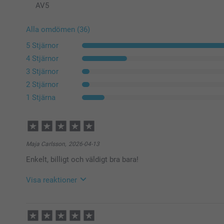
AV
5
Alla omdömen (36)
5 Stjärnor
4 Stjärnor
3 Stjärnor
2 Stjärnor
1 Stjärna
Maja Carlsson,
2026-04-13
Enkelt, billigt och väldigt bra bara!
Visa reaktioner
2026-04-14
10:09
Hej Maja,