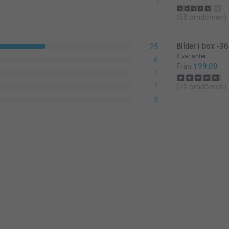
(58 omdömen)
Bilder i box -36
25
8 varianter
6
Från
199,00
1
1
(71 omdömen)
3