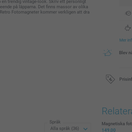
 en trendig vintage-look. Skriv ett personligt
leende på läpparna. Det finns massor av olika
a Retro Fotomagneter kommer verkligen att dra
Mer in
Blev n
Prisin
Alla priser är 
Relate
Språk
Magnetiska fo
149,00