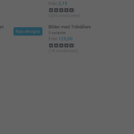
Från
2,19
(334 omdömen)
st
Bilder med Trähållare
Nya designs
5 varianter
Från
129,00
(14 omdömen)