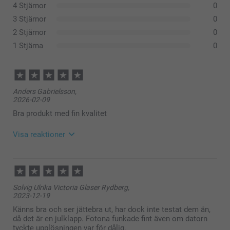
4 Stjärnor
0
3 Stjärnor
0
2 Stjärnor
0
1 Stjärna
0
Anders Gabrielsson,
2026-02-09
Bra produkt med fin kvalitet
Visa reaktioner
2026-02-11
15:20
Hej Anders,
Solvig Ulrika Victoria Glaser Rydberg,
Stort tack för dina ⭐️⭐️⭐️⭐️⭐️ och omdöme, kul att du
2023-12-19
är nöjd med dina grytunderlägg, vi hoppas du har
glädje av dem under lång tid framöver!
Känns bra och ser jättebra ut, har dock inte testat dem än,
Vi önskar dig en fin dag!
då det är en julklapp. Fotona funkade fint även om datorn
Varma hälsningar,
tyckte upplösningen var för dålig.