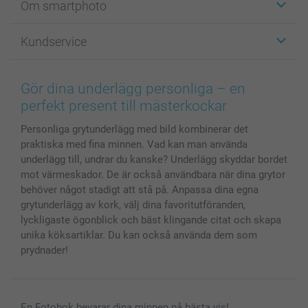
Om smartphoto
Fotokort
Fotopresenter
Om smartphoto
Kundservice
Fotoböcker
För affiliates
Canvas & Väggdekoration
Allmän integritetspolicy
Kontakta oss & FAQ
Bilder, Fotoförstoring & Fotohäften
Cookie Policy
smartgaranti
Gör dina underlägg personliga – en
Skal till Mobil & Surfplatta
Sitemap
smartbonus
perfekt present till mästerkockar
MyNameBook
Villkor och garantier
Priser & betalning
Personliga grytunderlägg med bild kombinerar det
Fotoalmanackor & Fotoagenda
Investor Relations
Status på beställningar
praktiska med fina minnen. Vad kan man använda
Fotoramar & Tillbehör
underlägg till, undrar du kanske? Underlägg skyddar bordet
Presentkort
mot värmeskador. De är också användbara när dina grytor
Alla fotoprodukter
behöver något stadigt att stå på. Anpassa dina egna
grytunderlägg av kork, välj dina favoritutföranden,
lyckligaste ögonblick och bäst klingande citat och skapa
unika köksartiklar. Du kan också använda dem som
prydnader!
En Fotobok bevarar dina minnen på bästa vis!