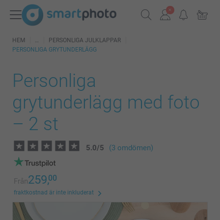
HEM
PERSONLIGA JULKLAPPAR
PERSONLIGA GRYTUNDERLÄGG
Personliga
grytunderlägg med foto
– 2 st
5.0
/
5
(3 omdömen)
259,
00
Från
fraktkostnad är inte inkluderat