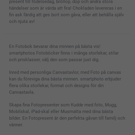
present till födelsedag, bröllop, dop och andra stora
Presentkort
händelser som är värda att fira! Chokladen levereras i en
fin ask färdig att ges bort som gåva, eller att behålla själv
Alla fotoprodukter
och njuta av!
En Fotobok bevarar dina minnen på bästa vis!
smartphotos Fotoböcker finns i många storlekar, stilar
och prisklasser, välj den som passar just dig.
Inred med personliga Canvastavlor, med Foto på canvas
kan du föreviga dina bästa minnen. smartphoto erbjuder
flera olika storlekar, format och designs för din
Canvastavla.
Skapa fina Fotopresenter som Kudde med foto, Mugg,
Mobilskal, iPad-skal eller Musmatta med dina bästa
bilder. En Fotopresent är den perfekta gåvan till familj och
vänner.