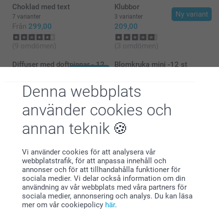
vårt kontaktformulär här:
Choklad med text
Klubbor
https://www.smartphoto.se/kontaktaoss.
Ny variant
7 varianter
3 varianter
Vi ser fram emot att höra från dig.
Från
299,00
209,00
Varma hälsningar,
Kirsi @smartphoto
(9 omdömen)
(3 omdömen)
Diffuser med doftpinnar - 12
Blomkruka mini -12 st
Ny variant
st
3 varianter
8 varianter
Från
379,00
Denna webbplats
409,00
använder cookies och
annan teknik
Vi använder cookies för att analysera vår
Varför
smartphoto
?
webbplatstrafik, för att anpassa innehåll och
annonser och för att tillhandahålla funktioner för
sociala medier. Vi delar också information om din
användning av vår webbplats med våra partners för
sociala medier, annonsering och analys. Du kan läsa
mer om vår cookiepolicy
här
.