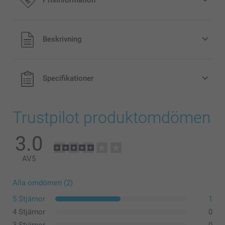
Prisinformation
59,00/styck
Alla priser är i svenska kronor (SEK), inklusive moms och
Beskrivning
exklusive porto.
Specifikationer
Trustpilot produktomdömen
3.0
AV
5
Alla omdömen (2)
5 Stjärnor
1
4 Stjärnor
0