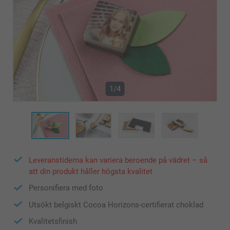
1/4
Leveranstiderna kan variera beroende på vädret – så
att din produkt håller högsta kvalitet
Personifiera med foto
Utsökt belgiskt Cocoa Horizons-certifierat choklad
Kvalitetsfinish