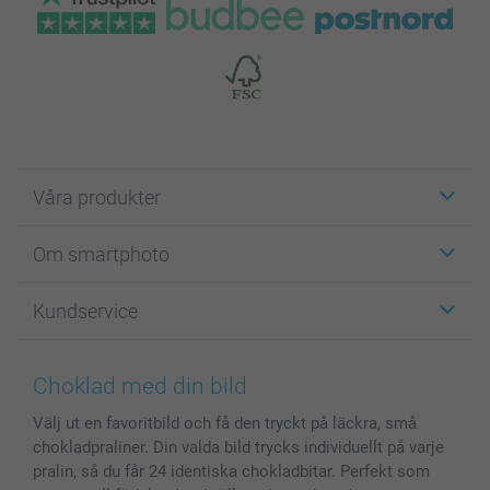
Våra produkter
Etiketter
Om smartphoto
Fotokort
Fotopresenter
Om smartphoto
Kundservice
Fotoböcker
För affiliates
Canvas & Väggdekoration
Allmän integritetspolicy
Kontakta oss & FAQ
Bilder, Fotoförstoring & Fotohäften
Cookie Policy
smartgaranti
Choklad med din bild
Skal till Mobil & Surfplatta
Sitemap
smartbonus
Välj ut en favoritbild och få den tryckt på läckra, små
MyNameBook
Villkor och garantier
Priser & betalning
chokladpraliner. Din valda bild trycks individuellt på varje
Fotoalmanackor & Fotoagenda
Investor Relations
Status på beställningar
pralin, så du får 24 identiska chokladbitar. Perfekt som
Fotoramar & Tillbehör