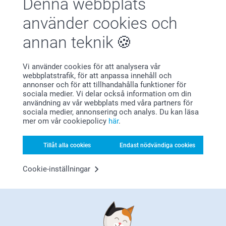
Denna webbplats
använder cookies och
annan teknik
Vi använder cookies för att analysera vår
webbplatstrafik, för att anpassa innehåll och
annonser och för att tillhandahålla funktioner för
sociala medier. Vi delar också information om din
användning av vår webbplats med våra partners för
sociala medier, annonsering och analys. Du kan läsa
Tänk dig: du ger en svart mugg, men så fort varm kaffe eller
mer om vår cookiepolicy
här
.
te hälls i händer det något magiskt. Sakta försvinner det
svarta och din stora nyhet uppenbarar sig. Oavsett om du
Tillåt alla cookies
Endast nödvändiga cookies
väljer en söt text eller den första ultraljudsbilden är
överraskningseffekten guld värd. Medan värmen gör sitt
Cookie-inställningar
uppstår ett unikt ögonblick av ren nostalgi och glädje. Så
delar du din stora hemlighet på ett varmt, oförglömligt sätt
som länge kommer att klinga i minnet.