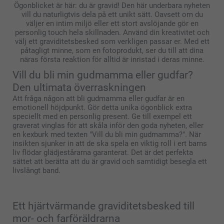
Ögonblicket är här: du är gravid! Den här underbara nyheten
vill du naturligtvis dela på ett unikt sätt. Oavsett om du
väljer en intim miljö eller ett stort avslöjande gör en
personlig touch hela skillnaden. Använd din kreativitet och
välj ett graviditetsbesked som verkligen passar er. Med ett
påtagligt minne, som en fotoprodukt, ser du till att dina
näras första reaktion för alltid är inristad i deras minne.
Vill du bli min gudmamma eller gudfar?
Den ultimata överraskningen
Att fråga någon att bli gudmamma eller gudfar är en
emotionell höjdpunkt. Gör detta unika ögonblick extra
speciellt med en personlig present. Ge till exempel ett
graverat vinglas för att skåla inför den goda nyheten, eller
en kexburk med texten "Vill du bli min gudmamma?". När
insikten sjunker in att de ska spela en viktig roll i ert barns
liv flödar glädjestårarna garanterat. Det är det perfekta
sättet att berätta att du är gravid och samtidigt besegla ett
livslångt band.
Ett hjärtvärmande graviditetsbesked till
mor- och farföräldrarna