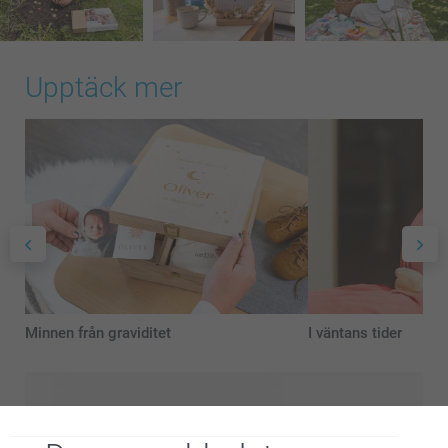
Upptäck mer
Minnen från graviditet
I väntans tider