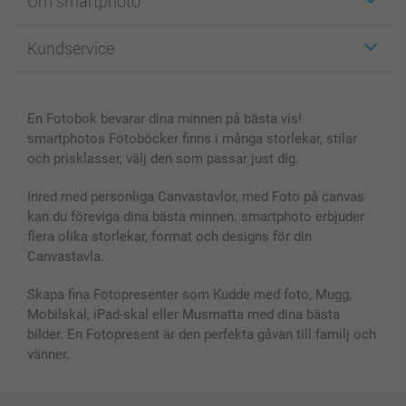
Om smartphoto
Fotokort
Fotopresenter
Om smartphoto
Kundservice
Fotoböcker
För affiliates
Canvas & Väggdekoration
Allmän integritetspolicy
Kontakta oss & FAQ
Bilder, Fotoförstoring & Fotohäften
Cookie Policy
smartgaranti
En Fotobok bevarar dina minnen på bästa vis!
Skal till Mobil & Surfplatta
Sitemap
smartbonus
smartphotos Fotoböcker finns i många storlekar, stilar
MyNameBook
Villkor och garantier
Priser & betalning
och prisklasser, välj den som passar just dig.
Fotoalmanackor & Fotoagenda
Investor Relations
Status på beställningar
Fotoramar & Tillbehör
Inred med personliga Canvastavlor, med Foto på canvas
kan du föreviga dina bästa minnen. smartphoto erbjuder
Presentkort
flera olika storlekar, format och designs för din
Alla fotoprodukter
Canvastavla.
Skapa fina Fotopresenter som Kudde med foto, Mugg,
Mobilskal, iPad-skal eller Musmatta med dina bästa
bilder. En Fotopresent är den perfekta gåvan till familj och
vänner.