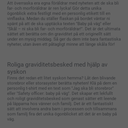
Att överraska era egna föräldrar med nyheten att de ska bli
far- och morföräldrar är ren lycka! Gör detta unika
ögonblick extra festligt med en personlig etikett till en
vinflaska. Medan du ställer flaskan på bordet väntar ni
spänt på att de ska upptäcka texten "Baby på väg" eller
"Skål – ni ska bli far- och morföräldrar!". Det är det ultimata
sättet att berätta om din graviditet på ett originellt sätt
under en mysig middag. Så ger du dem inte bara fantastiska
nyheter, utan även ett påtagligt minne att länge skåla för!
Roliga graviditetsbesked med hjälp av
syskon
Finns det redan ett litet syskon hemma? Låt den blivande
storebror eller storasyster berätta nyheten! Klä på dem en
personlig t-shirt med en text som "Jag ska bli storebror"
eller "Safety officer: baby på väg". Det skapar ett lekfullt
och roligt graviditetsbesked som genast sätter ett leende
på läpparna hos vänner och familj. Det är ett fantastiskt
sätt att involvera andra barn i processen och tillsammans
som familj fira det unika ögonblicket att det är en baby på
väg.