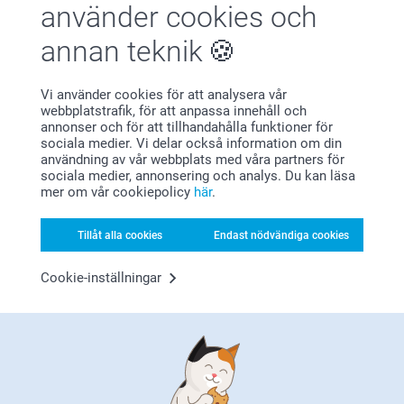
använder cookies och
(1 omdömen)
(266 omdömen)
annan teknik
Smart2Give Personliga
Personlig necessär
Gåvoset
2 varianter
Vi använder cookies för att analysera vår
Från
549,00
299,00
webbplatstrafik, för att anpassa innehåll och
annonser och för att tillhandahålla funktioner för
(5 omdömen)
sociala medier. Vi delar också information om din
användning av vår webbplats med våra partners för
sociala medier, annonsering och analys. Du kan läsa
mer om vår cookiepolicy
här
.
Tillåt alla cookies
Endast nödvändiga cookies
Varför
smartphoto
?
Cookie-inställningar