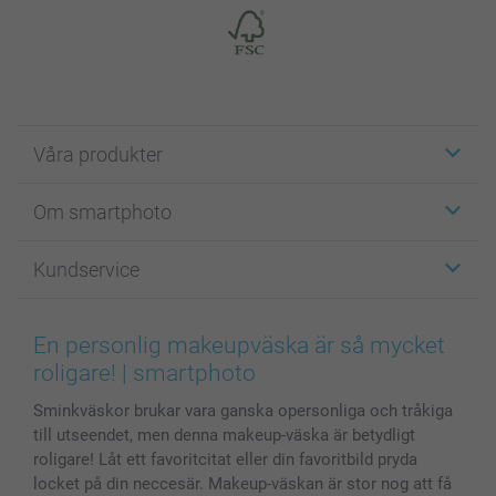
Våra produkter
Etiketter
Om smartphoto
Fotokort
Fotopresenter
Om smartphoto
Kundservice
Fotoböcker
För affiliates
Canvas & Väggdekoration
Allmän integritetspolicy
Kontakta oss & FAQ
Bilder, Fotoförstoring & Fotohäften
Cookie Policy
smartgaranti
En personlig makeupväska är så mycket
Skal till Mobil & Surfplatta
Sitemap
smartbonus
roligare! | smartphoto
MyNameBook
Villkor och garantier
Priser & betalning
Sminkväskor brukar vara ganska opersonliga och tråkiga
Fotoalmanackor & Fotoagenda
Investor Relations
Status på beställningar
till utseendet, men denna makeup-väska är betydligt
Fotoramar & Tillbehör
roligare! Låt ett favoritcitat eller din favoritbild pryda
Presentkort
locket på din neccesär. Makeup-väskan är stor nog att få