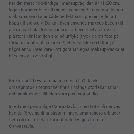
Alla fotoprodukter
ner det mest nödvändiga i makeupväg, den är 11x20 cm.
Ingen kommer ha en liknande neccesär! En personlig och
unik sminkväska är både perfekt som present eller att
köpa till sig själv. Du kan även använda makeup bagen till
andra praktiska lösningar som att exempelvis förvara
plåster i när familjen ska på utflykt (tryck då ett foto på
förbandsmaterial på locket!) eller kanske du hittar på
något ännu kreativare? Att göra sin egna makeup-väska är
både enkelt och roligt.
En Fotobok bevarar dina minnen på bästa vis!
smartphotos Fotoböcker finns i många storlekar, stilar
och prisklasser, välj den som passar just dig.
Inred med personliga Canvastavlor, med Foto på canvas
kan du föreviga dina bästa minnen. smartphoto erbjuder
flera olika storlekar, format och designs för din
Canvastavla.