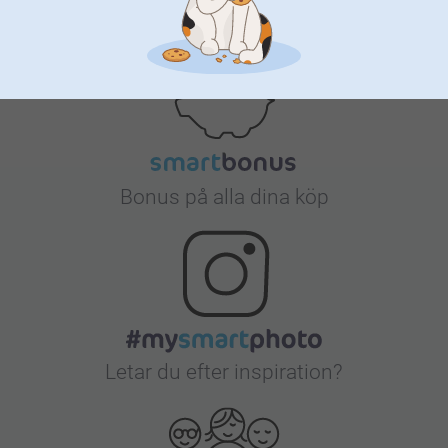
Nöjd kundgaranti
Bonus på alla dina köp
Letar du efter inspiration?