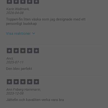
Karin Wallmark,
2026-04-08
Toppen-fin liten väska som jag designade med ett
personligt budskap
Visa reaktioner
2026-04-08
11:25
Hej Karin,
Anci,
Stort tack för dina ⭐️⭐️⭐️⭐️⭐️ och omdöme, vi är glada
2025-07-11
att du är nöjd med din makeup-väska!
Vi önskar dig en fin dag!
Den blev perfekt
Varma hälsningar,
Kirsi @smartphoto
Ann Friberg Hammarin,
2023-12-08
Jättefin och kavaliten verka vara bra