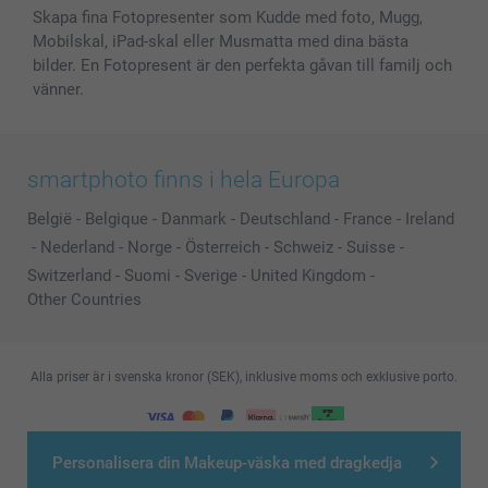
Skapa fina Fotopresenter som Kudde med foto, Mugg,
Mobilskal, iPad-skal eller Musmatta med dina bästa
bilder. En Fotopresent är den perfekta gåvan till familj och
vänner.
smartphoto finns i hela Europa
België
-
Belgique
-
Danmark
-
Deutschland
-
France
-
Ireland
-
Nederland
-
Norge
-
Österreich
-
Schweiz
-
Suisse
-
Switzerland
-
Suomi
-
Sverige
-
United Kingdom
-
Other Countries
Alla priser är i svenska kronor (SEK), inklusive moms och exklusive porto.
© smartphoto group. All rights reserved
Personalisera din Makeup-väska med dragkedja