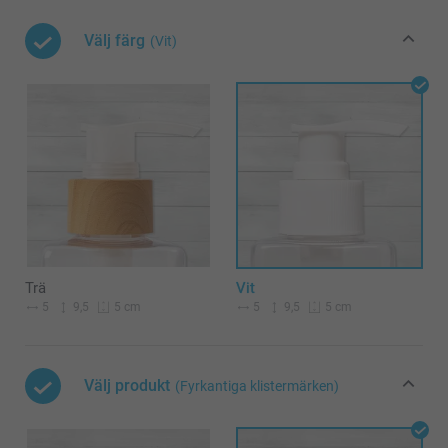
Välj färg
(Vit)
Trä
Vit
5
9,5
5
9,5
5 cm
5 cm
Välj produkt
(Fyrkantiga klistermärken)