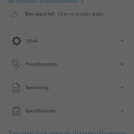
Mer information om leveransalternativ
Blev något fel?
Få en ny produkt gratis
Tillval
Fyll din Tvålpump med flytande handtvål.
Prisinformation
100,00/styck
Alla priser är i svenska kronor (SEK), inklusive moms och
Beskrivning
exklusive porto.
Flaska med 1 liter flytande handtvål
Neutral doft
Klar vätska
Specifikationer