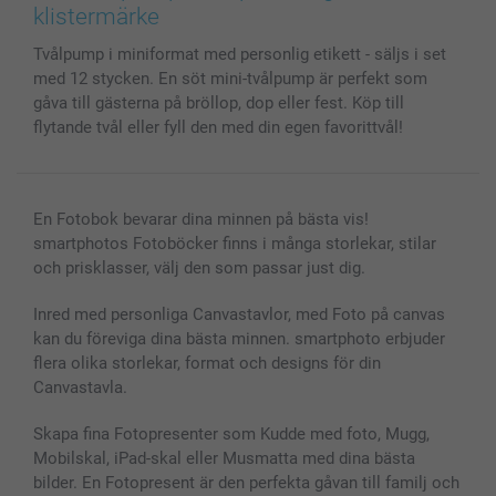
Skal till Mobil & Surfplatta
Sitemap
smartbonus
klistermärke
MyNameBook
Villkor och garantier
Priser & betalning
Tvålpump i miniformat med personlig etikett - säljs i set
Fotoalmanackor & Fotoagenda
Investor Relations
Status på beställningar
med 12 stycken. En söt mini-tvålpump är perfekt som
Fotoramar & Tillbehör
gåva till gästerna på bröllop, dop eller fest. Köp till
Presentkort
flytande tvål eller fyll den med din egen favorittvål!
Alla fotoprodukter
En Fotobok bevarar dina minnen på bästa vis!
smartphotos Fotoböcker finns i många storlekar, stilar
och prisklasser, välj den som passar just dig.
Inred med personliga Canvastavlor, med Foto på canvas
kan du föreviga dina bästa minnen. smartphoto erbjuder
flera olika storlekar, format och designs för din
Canvastavla.
Skapa fina Fotopresenter som Kudde med foto, Mugg,
Mobilskal, iPad-skal eller Musmatta med dina bästa
bilder. En Fotopresent är den perfekta gåvan till familj och