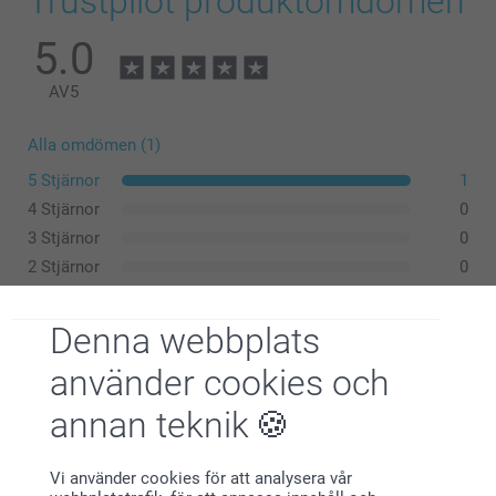
Trustpilot produktomdömen
5.0
AV
5
Alla omdömen (1)
5 Stjärnor
1
4 Stjärnor
0
3 Stjärnor
0
2 Stjärnor
0
1 Stjärna
0
Denna webbplats
använder cookies och
Monika Hansson,
2021-04-07
annan teknik
..........
Vi använder cookies för att analysera vår
Visa reaktioner