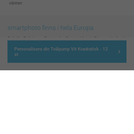
vänner.
smartphoto finns i hela Europa
België
-
Belgique
-
Danmark
-
Deutschland
-
France
-
Ireland
-
Nederland
-
Norge
-
Österreich
-
Schweiz
-
Suisse
-
Personalisera din Tvålpump Vit Kvadratisk - 12
Switzerland
-
Suomi
-
Sverige
-
United Kingdom
-
st
Other Countries
Alla priser är i svenska kronor (SEK), inklusive moms och exklusive porto.
© smartphoto group. All rights reserved