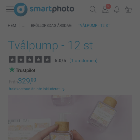
HEM
BRÖLLOPSDAG ÅRSDAG
TVÅLPUMP - 12 ST
Tvålpump - 12 st
5.0
/
5
(1 omdömen)
329,
00
Från
fraktkostnad är inte inkluderat