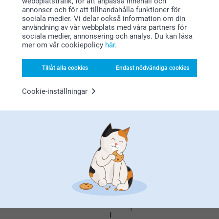
webbplatstrafik, för att anpassa innehåll och
annonser och för att tillhandahålla funktioner för
sociala medier. Vi delar också information om din
2021-04-07
Relaterade produkter
användning av vår webbplats med våra partners för
13:46
sociala medier, annonsering och analys. Du kan läsa
Hej Monika,
mer om vår cookiepolicy
här
.
Tack för dina 5 stjärnor. Vad kul att du tycker om vår
Displaybricka
Diffuser med doftpinnar - 12
tvålpump med bild. En rolig detalj att ha i
Ny variant
st
499,00
badrummet.
8 varianter
Tillåt alla cookies
Endast nödvändiga cookies
Varma hälsningar
409,00
Johanna, smartphoto
Cookie-inställningar
Fotokort 10 sidor
Tvål med klistermärke - 6 st
Ny variant
Mer än 10 varianter
3 varianter
Från
34,90
299,00
(17 omdömen)
(1 omdömen)
Varför
smartphoto
?