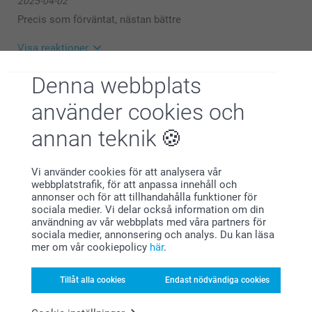
2025-04-02
kund.
🩵-liga hälsningar
Precis som förväntat, nästan bättre
Pernilla @smartphoto
Visa reaktioner
Denna webbplats
2025-04-02
09:28
använder cookies och
Hej Fideli,
Lotta S,
Stort tack för dina ⭐️⭐️⭐️⭐️⭐️ och omdöme, kul att du
annan teknik
2024-12-18
är nöjd med dina glas!
Vi önskar dig en fin dag!
Supernöjd.
Varma hälsningar,
Kirsi @smartphoto
Vi använder cookies för att analysera vår
webbplatstrafik, för att anpassa innehåll och
annonser och för att tillhandahålla funktioner för
sociala medier. Vi delar också information om din
Nilsson,
2024-11-29
användning av vår webbplats med våra partners för
sociala medier, annonsering och analys. Du kan läsa
Roliga glas till 40 årig bröllopsdag
mer om vår cookiepolicy
här
.
Tillåt alla cookies
Endast nödvändiga cookies
Angelica Velke,
2024-06-06