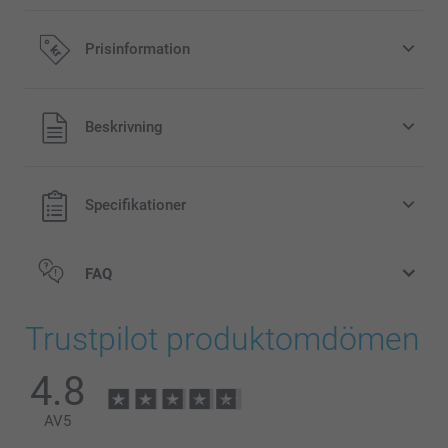
Prisinformation
Alla priser är i svenska kronor (SEK), inklusive moms och
Beskrivning
exklusive porto.
Specifikationer
FAQ
Trustpilot produktomdömen
4.8
AV
5