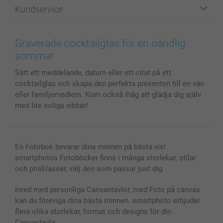
Kundservice
Fotoböcker
För affiliates
Canvas & Väggdekoration
Allmän integritetspolicy
Kontakta oss & FAQ
Bilder, Fotoförstoring & Fotohäften
Cookie Policy
smartgaranti
Graverade cocktailglas för en oändlig
Skal till Mobil & Surfplatta
Sitemap
smartbonus
sommar
MyNameBook
Villkor och garantier
Priser & betalning
Sätt ett meddelande, datum eller ett citat på ett
Fotoalmanackor & Fotoagenda
Investor Relations
Status på beställningar
cocktailglas och skapa den perfekta presenten till en vän
Fotoramar & Tillbehör
eller familjemedlem. Kom också ihåg att glädja dig själv
Presentkort
med lite soliga vibbar!
Alla fotoprodukter
En Fotobok bevarar dina minnen på bästa vis!
smartphotos Fotoböcker finns i många storlekar, stilar
och prisklasser, välj den som passar just dig.
Inred med personliga Canvastavlor, med Foto på canvas
kan du föreviga dina bästa minnen. smartphoto erbjuder
flera olika storlekar, format och designs för din
Canvastavla.