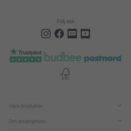
Följ oss
Våra produkter
Etiketter
Om smartphoto
Fotokort
Fotopresenter
Om smartphoto