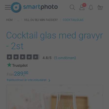
HEM
VILL DU BLI MIN FADDER?
COCKTAILGLAS
Cocktail glas med gravyr
- 2st
4.8
/
5
(5 omdömen)
289,
00
Från
fraktkostnad är inte inkluderat