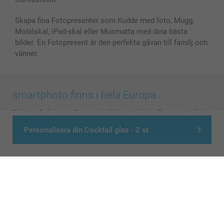
Skapa fina Fotopresenter som Kudde med foto, Mugg,
Mobilskal, iPad-skal eller Musmatta med dina bästa
bilder. En Fotopresent är den perfekta gåvan till familj och
vänner.
smartphoto finns i hela Europa
België
-
Belgique
-
Danmark
-
Deutschland
-
France
-
Ireland
-
Nederland
-
Norge
-
Österreich
-
Schweiz
-
Suisse
-
Personalisera din Cocktail glas - 2 st
Switzerland
-
Suomi
-
Sverige
-
United Kingdom
-
Other Countries
Alla priser är i svenska kronor (SEK), inklusive moms och exklusive porto.
© smartphoto group. All rights reserved