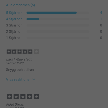
Alla omdömen (5)
5 Stjärnor
4
4 Stjärnor
1
3 Stjärnor
0
Cocktailglas (set med 2)
2 Stjärnor
0
Höga drinkglas (set med 2)
1 Stjärna
0
Whiskeyglas
Lars I Wigerstedt,
2025-12-28
Snygg och stilren
Visa reaktioner
2025-12-30
12:35
Hej
Fideli Dixon,
Tack för ⭐️⭐⭐️⭐️! Vi är glada över att ha dig som