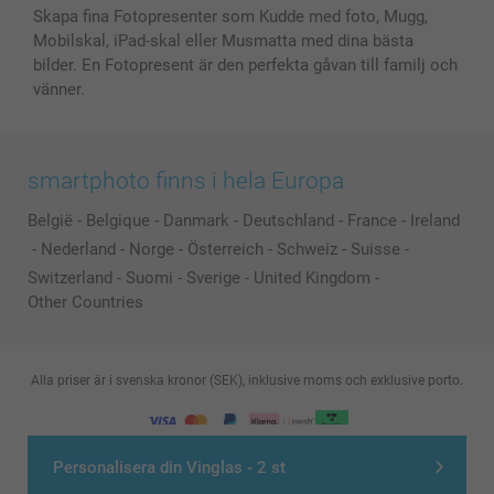
Skapa fina Fotopresenter som Kudde med foto, Mugg,
Mobilskal, iPad-skal eller Musmatta med dina bästa
bilder. En Fotopresent är den perfekta gåvan till familj och
vänner.
smartphoto finns i hela Europa
België
-
Belgique
-
Danmark
-
Deutschland
-
France
-
Ireland
-
Nederland
-
Norge
-
Österreich
-
Schweiz
-
Suisse
-
Switzerland
-
Suomi
-
Sverige
-
United Kingdom
-
Other Countries
Alla priser är i svenska kronor (SEK), inklusive moms och exklusive porto.
© smartphoto group. All rights reserved
Personalisera din Vinglas - 2 st