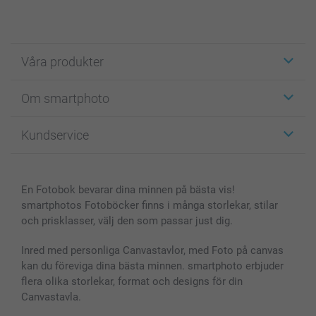
Våra produkter
Etiketter
Om smartphoto
Fotokort
Fotopresenter
Om smartphoto
Kundservice
Fotoböcker
För affiliates
Canvas & Väggdekoration
Allmän integritetspolicy
Kontakta oss & FAQ
Bilder, Fotoförstoring & Fotohäften
Cookie Policy
smartgaranti
En Fotobok bevarar dina minnen på bästa vis!
Skal till Mobil & Surfplatta
Sitemap
smartbonus
smartphotos Fotoböcker finns i många storlekar, stilar
MyNameBook
Villkor och garantier
Priser & betalning
och prisklasser, välj den som passar just dig.
Fotoalmanackor & Fotoagenda
Investor Relations
Status på beställningar
Fotoramar & Tillbehör
Inred med personliga Canvastavlor, med Foto på canvas
kan du föreviga dina bästa minnen. smartphoto erbjuder
Presentkort
flera olika storlekar, format och designs för din
Alla fotoprodukter
Canvastavla.