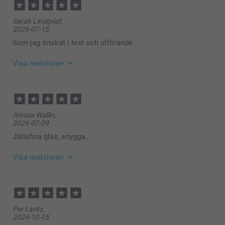
Sarah Lindqvist,
2026-07-15
Som jag önskat i text och utförande
Visa reaktioner
2026-07-22
11:41
Hej Sarah,
Annica Wallin,
2026-07-09
Tack så mycket för att du gav oss ⭐️⭐️⭐️⭐️⭐️ och för
ditt fina omdöme. Det glädjer oss att du är nöjd med
Jättefina glas, snygga..
dina vinglas!
Visa reaktioner
Hoppas du får en toppendag!
Varma hälsningar,
2026-07-13
Helene @smartphoto
13:45
Hej Annica,
Per Lantz,
2024-10-15
Tack så mycket för att du gav oss ⭐️⭐️⭐️⭐️⭐️ och för