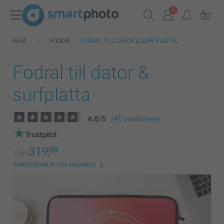
HEM
FOODIE
FODRAL TILL DATOR & SURFPLATTA
Fodral till dator &
surfplatta
4.8
/
5
(41 omdömen)
319,
00
Från
fraktkostnad är inte inkluderat