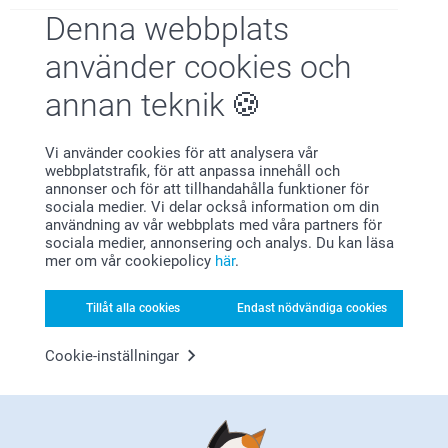
11:07
Denna webbplats
Hej!
Priyal Kulathilake,
Stort tack för dina ⭐️⭐️⭐️⭐️⭐️ och omdöme av våra
använder cookies och
2025-02-07
fodral till dator/surfplatta.
Tack för att du valt att beställa från oss.
It's very easy to get new ideas from the collection of
annan teknik
Varma hälsningar,
designs and very easy to customize the product to suite my
Miia @smartphoto
expectations, Delivered very fast and the product is worth
for the payment.
Vi använder cookies för att analysera vår
webbplatstrafik, för att anpassa innehåll och
Visa reaktioner
annonser och för att tillhandahålla funktioner för
sociala medier. Vi delar också information om din
användning av vår webbplats med våra partners för
2025-02-17
sociala medier, annonsering och analys. Du kan läsa
14:54
mer om vår cookiepolicy
här
.
Hi Priyal,
Katarina Soeparto Johansson,
2024-05-21
Thank you so much for the ⭐️⭐️⭐️⭐️⭐️ and your review
Tillåt alla cookies
Endast nödvändiga cookies
of our cases! It's great to be able to put your own
Färgerna från fotot blev så bra.
stamp on them, with your own pictures.
Cookie-inställningar
Visa reaktioner
Warm regards,
Kirsi @smartphoto
2024-05-21
10:39