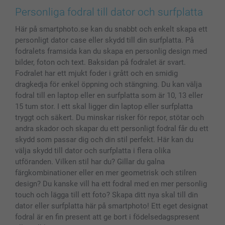
Bilder, Fotoförstoring & Fotohäften
Cookie Policy
smartgaranti
Personliga fodral till dator och surfplatta
Skal till Mobil & Surfplatta
Sitemap
smartbonus
Här på smartphoto.se kan du snabbt och enkelt skapa ett
MyNameBook
Villkor och garantier
Priser & betalning
personligt dator case eller skydd till din surfplatta. På
Fotoalmanackor & Fotoagenda
Investor Relations
Status på beställningar
fodralets framsida kan du skapa en personlig design med
Fotoramar & Tillbehör
bilder, foton och text. Baksidan på fodralet är svart.
Presentkort
Fodralet har ett mjukt foder i grått och en smidig
dragkedja för enkel öppning och stängning. Du kan välja
Alla fotoprodukter
fodral till en laptop eller en surfplatta som är 10, 13 eller
15 tum stor. I ett skal ligger din laptop eller surfplatta
tryggt och säkert. Du minskar risker för repor, stötar och
andra skador och skapar du ett personligt fodral får du ett
skydd som passar dig och din stil perfekt. Här kan du
välja skydd till dator och surfplatta i flera olika
utföranden. Vilken stil har du? Gillar du galna
färgkombinationer eller en mer geometrisk och stilren
design? Du kanske vill ha ett fodral med en mer personlig
touch och lägga till ett foto? Skapa ditt nya skal till din
dator eller surfplatta här på smartphoto! Ett eget designat
fodral är en fin present att ge bort i födelsedagspresent