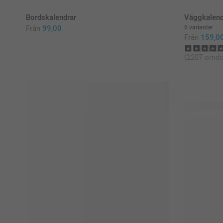
Bordskalendrar
Väggkalend
Från
99,00
6 varianter
Från
159,0
(2207 omd
15 produkte