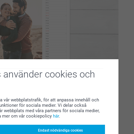
 använder cookies och
martphoto
du är på jakt efter en familjekalender, bordskalender eller
a vår webbplatstrafik, för att anpassa innehåll och
din smak och dina behov.
funktioner för sociala medier. Vi delar också
r webbplats med våra partners för sociala medier,
a mer om vår cookiepolicy
här
.
 och planerat. Då den har plats att anteckna varje
ysig stund att designa en fotokalender tillsammans och få
s alla fina stunder ni haft tillsammans. Samtidigt kan ni
Endast nödvändiga cookies