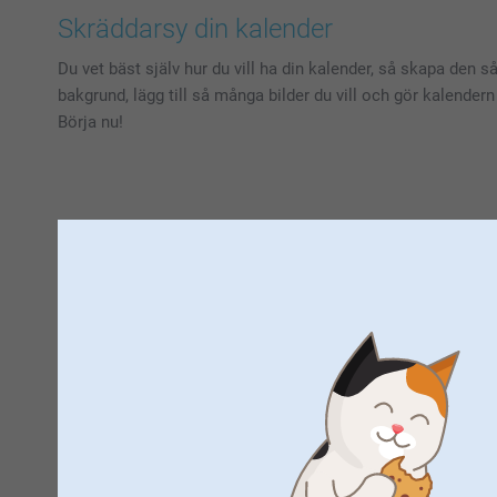
Skräddarsy din kalender
Du vet bäst själv hur du vill ha din kalender, så skapa den så
bakgrund, lägg till så många bilder du vill och gör kalender
Börja nu!
Gör en k
Hos smartphoto erbjuder vi en uppsjö av möjligheter för hu
en speciell födelsedags
Designa en fotokalender med familjen
En av våra mest populära produkter är familjekalendern. Den 
familjemedlems dagliga uppgifter och aktiviteter är det lätt
lite kvalitetstid ihop. Detta kan lätt bli en årlig tradition 