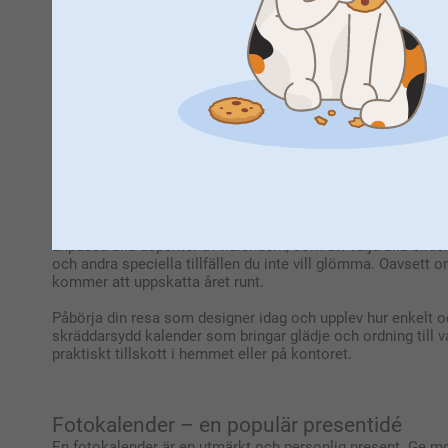
diskutera era planer för det kommande året och se fram e
En kalender för varje ändamål
Är du på jakt efter en kalender för jobbet eller hemmakont
praktisk planerare som hjälper dig hålla koll på viktiga da
enkelt att hålla koll på alla vänners och familjemedlemmars
Gör din egen kalender – och gör den perso
När du designar en fotokalender hos smartphoto ligger mycke
anpassa alla aspekter av kalendern, som att välja alla bilde
och andra speciella tillfällen du inte vill glömma. Oavsett 
kommer att uppskatta året runt.
Påbörja din resa som designer idag och upplev hur enkelt och
skräddarsydd kalender som bringar glädje och ordning till va
praktiskt tillskott i hemmet eller på kontoret.
Fotokalender – en populär presentidé
En fotokalender är en utmärkt och personlig present. Ge mor-