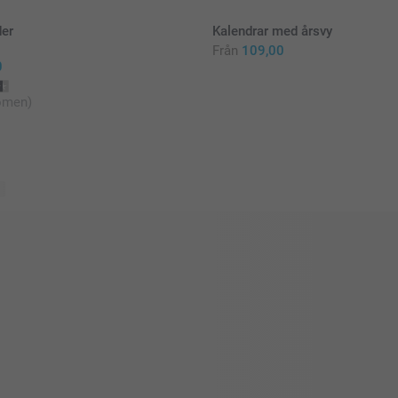
er
Kalendrar med årsvy
Från
109,00
0
ömen)
r