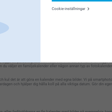
mot dem tillsammans.
Cookie-inställningar
oret? En bordskalender är perfekt för skrivbordet eller kontoret o
tum. Om du aldrig vill missa en födelsedag igen är vår födelsedagska
 födelsedagar så att du alltid är förberedd med en hälsning eller pr
nlig
t fokus på detaljerna. När du väljer att göra din egen kalender med 
r, lägga till personlig text och välja startmånad. Du kan även lägga
om du väljer en familjekalender eller någon annan typ av fotokalender
 kul det är att göra en kalender med egna bilder. Vi på smartphoto h
rdagen och hjälper dig hålla koll på alla viktiga datum. Gör din ege
 eller farföräldrarna en fin kalender med bilder på exempelvis barnba