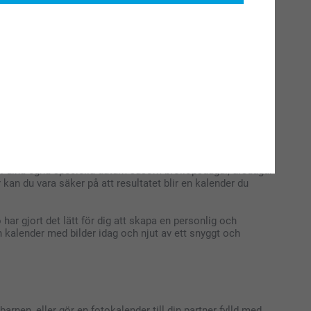
ch fungerar både som en vacker dekoration och som en
lender en utmärkt lösning. Den här typen av kalender gör det
esent.
foto ger vi dig full kontroll över designen. Du kan
 till dina egna speciella datum såsom bröllopsdagar, årsdagar
 kan du vara säker på att resultatet blir en kalender du
ar gjort det lätt för dig att skapa en personlig och
n kalender med bilder idag och njut av ett snyggt och
rnen, eller gör en fotokalender till din partner fylld med