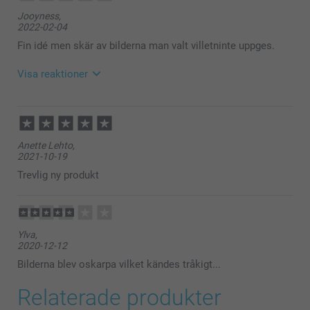
Jooyness,
2022-02-04
Fin idé men skär av bilderna man valt villetninte uppges.
Visa reaktioner
2022-02-07
14:27
Hej Jooyness,
Anette Lehto,
Tusen tack för ditt fina omdöme och fyra stjärnor.
2021-10-19
Vad roligt att höra att du är nöjd med
magnetkalendern. Den är jättefin, hållbara samt så
Trevlig ny produkt
rolig att ha med eget personliga motiv på.
Varma hälsningar,
Johanna, Smartphoto
Ylva,
2020-12-12
Bilderna blev oskarpa vilket kändes tråkigt...
Relaterade produkter