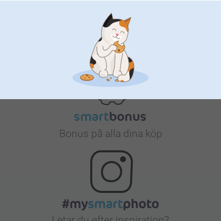
Nöjd kundgaranti
Bonus på alla dina köp
Letar du efter inspiration?