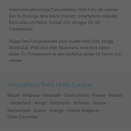
Fotoalmanackor & Fotoagenda
Investor Relations
Status på beställningar
Fotoramar & Tillbehör
Inred med personliga Canvastavlor, med Foto på canvas
kan du föreviga dina bästa minnen. smartphoto erbjuder
Presentkort
flera olika storlekar, format och designs för din
Alla fotoprodukter
Canvastavla.
Skapa fina Fotopresenter som Kudde med foto, Mugg,
Mobilskal, iPad-skal eller Musmatta med dina bästa
bilder. En Fotopresent är den perfekta gåvan till familj och
vänner.
smartphoto finns i hela Europa
België
-
Belgique
-
Danmark
-
Deutschland
-
France
-
Ireland
-
Nederland
-
Norge
-
Österreich
-
Schweiz
-
Suisse
-
Switzerland
-
Suomi
-
Sverige
-
United Kingdom
-
Other Countries