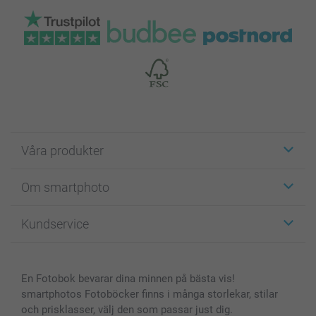
Våra produkter
Etiketter
Om smartphoto
Fotokort
Fotopresenter
Om smartphoto
Kundservice
Fotoböcker
För affiliates
Canvas & Väggdekoration
Allmän integritetspolicy
Kontakta oss & FAQ
Bilder, Fotoförstoring & Fotohäften
Cookie Policy
smartgaranti
En Fotobok bevarar dina minnen på bästa vis!
Skal till Mobil & Surfplatta
Sitemap
smartbonus
smartphotos Fotoböcker finns i många storlekar, stilar
MyNameBook
Villkor och garantier
Priser & betalning
och prisklasser, välj den som passar just dig.