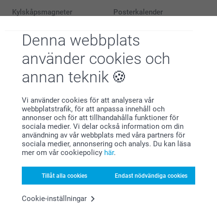
Kylskåpsmagneter
Posterkalender
Mer än 10 varianter
8 varianter
Från
99,00
Från
119,00
Denna webbplats
(534 omdömen)
(5 omdömen)
använder cookies och
Väggkalender
Retro Fotomagneter
annan teknik
6 varianter
3 varianter
Från
159,00
189,00
Vi använder cookies för att analysera vår
(2207 omdömen)
(36 omdömen)
webbplatstrafik, för att anpassa innehåll och
annonser och för att tillhandahålla funktioner för
sociala medier. Vi delar också information om din
användning av vår webbplats med våra partners för
sociala medier, annonsering och analys. Du kan läsa
mer om vår cookiepolicy
här
.
Varför
smartphoto
?
Tillåt alla cookies
Endast nödvändiga cookies
Cookie-inställningar