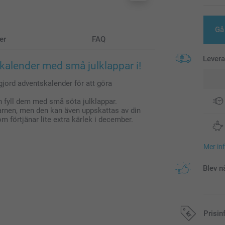
Gå 
er
FAQ
Lever
alender med små julklappar i!
gjord adventskalender för att göra
h fyll dem med små söta julklappar.
arnen, men den kan även uppskattas av din
m förtjänar lite extra kärlek i december.
Mer in
Blev n
Prisin