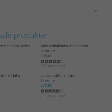
i svenska kronor (SEK), inklusive moms och exklusive porto.
rade produkter
r med egna bilder
Adventskalender med poster
6 varianter
139,00
(87 omdömen)
to - 24 bitar
Juldekorationer i trä
2 varianter
279,00
(11 omdömen)