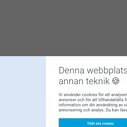
et är vi glada för!
Denna webbplats
inte är så som du har förväntat dig, så ska vi
r oss via formuläret här:
annan teknik
Vi använder cookies för att analyser
annonser och för att tillhandahålla 
information om din användning av vå
annonsering och analys. Du kan läs
Varför
smartphoto
?
Tillåt alla cookies