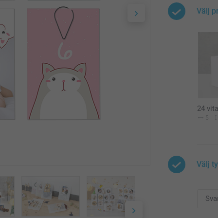
Välj p
24 vit
5
Välj t