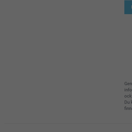
Gen
inf
ock
Du 
finn