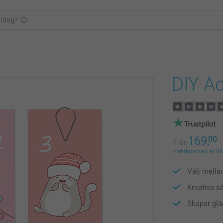
DIY A
169,
00
Från
fraktkostnad är in
Välj mella
Kreativa sä
Skapar glä