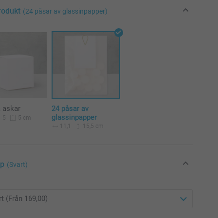
rodukt
(24 påsar av glassinpapper)
a askar
24 påsar av
glassinpapper
5
5 cm
11,1
15,5 cm
yp
(Svart)