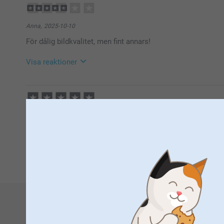
Anna,
2025-10-10
För dålig bildkvalitet, men fint annars!
Visa reaktioner
2025-10-14
09:50
Hej Anna,
Tack för att du har tagit dig tid att ge oss feedback, d
Elo,
2024-12-25
Du får gärna kontakta oss om kvalitén på din produkt 
Super bra
kika på om något har blivit fel i tillverkningen. Du nå
https://www.smartphoto.se/kontaktaoss
🩵-liga hälsningar,
1
Kirsi @smartphoto
09:53
Hej igen!
Vill ni att jag skickar bild på bilderna?