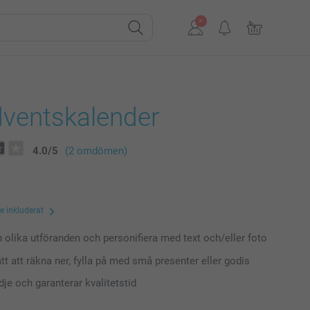
dventskalender
4.0
/
5
(2 omdömen)
te inkluderat
n olika utföranden och personifiera med text och/eller foto
tt att räkna ner, fylla på med små presenter eller godis
dje och garanterar kvalitetstid