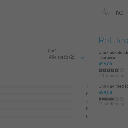
Alla priser är 
FAQ
Relate
Språk
Chokladkalende
6 varianter
499,00
(11 omdömen)
Choklad med fo
1
399,00
0
1
(2 omdömen)
0
0