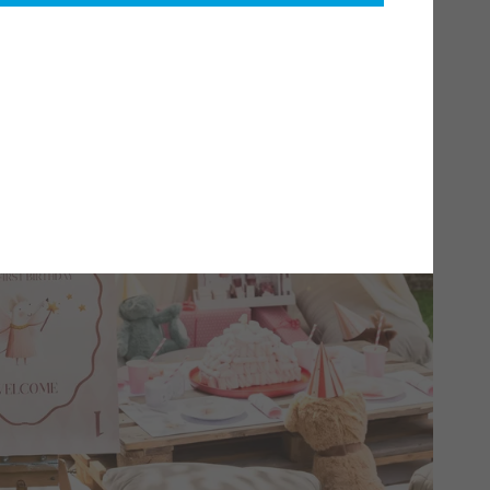
? Dessa gåvor är inte bara praktiska utan också trendiga.
rsonlig touch till presenten kommer du garanterat att
efter fler personliga gåvor till mammor? Besök vår butik för