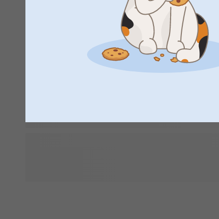
Det första året med ditt barn flyger förbi i rasande fart, och
står den allra första födelsedagen redan för dörren. Det är 
som du självklart vill fira ordentligt med vänner och familj.
första kalas börjar med en god förberedelse och ett roligt 
föra vidare i unika, personaliserade inbjudningskort med det f
Till festens dekoration gör du det extra personligt med den 
en första födelsedag: tänk på en glad fotogirlang med de ro