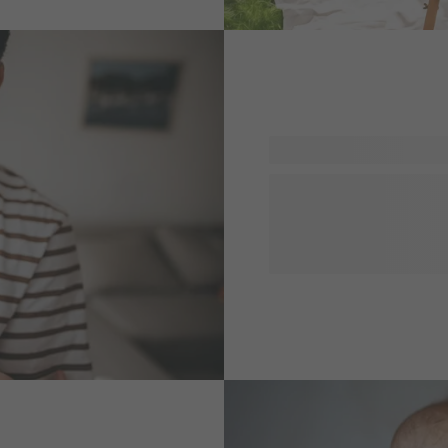
t och mycket mer.
Hurra, en liten har fötts! S
nyblivna pappan? Det är en
att överraska honom. Vi har
och enkla att anpassa. Lägg b
gåvan, och du kommer garan