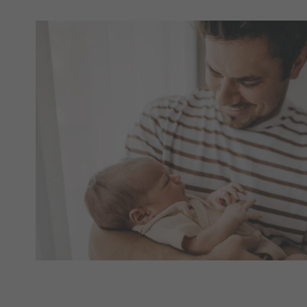
senaste tolv månaderna, färgglada placemats till festborde