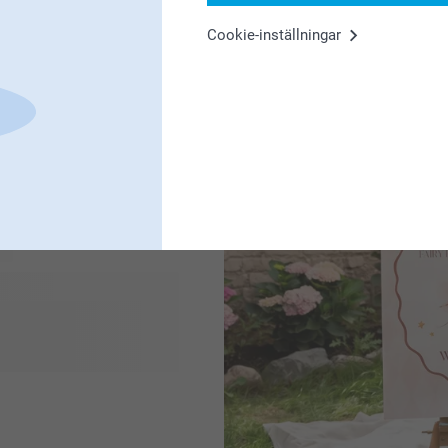
eller en
Genom att lägga till en pe
Cookie-inställningar
överraska henne. Letar du 
mammapresenter!
 innan du vet ordet av det
en fantastisk milstolpe
 Att organisera ett sådant
tema, som du direkt kan
inaste fotot på din lilla.
vackraste dekoration till
ligaste stunderna från de