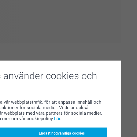
 använder cookies och
a vår webbplatstrafik, för att anpassa innehåll och
funktioner för sociala medier. Vi delar också
r webbplats med våra partners för sociala medier,
a med sig söta gåvor till bebisen. Men glöm inte bort
a mer om vår cookiepolicy
här
.
rt en enorm prestation och förtjänar att bli bortskämd.
sonlig gåva så klart! Vad sägs om en
Endast nödvändiga cookies