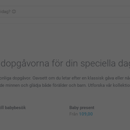
 dopgåvorna för din speciella da
ga dopgåvor. Oavsett om du letar efter en klassisk gåva eller något r
nde minnen och glädja både förälder och barn. Utforska vår kollekt
ill babybesök
Baby present
Från
109,00