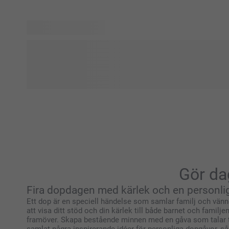
Har du sett vår födelse-shop än? Här hittar du allt för att fi
ett oförglömligt sätt. Upptäck vårt utbud av omtänksamma 
födelsekort och unika minnessaker för att bevara de första
en titt i vår födelse-shop och hitta perfekta sätt att hedra 
Gör da
Fira dopdagen med kärlek och en personl
Ett dop är en speciell händelse som samlar familj och vänner f
att visa ditt stöd och din kärlek till både barnet och fami
framöver. Skapa bestående minnen med en gåva som talar till