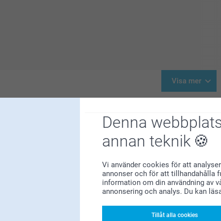
Visa mer
Denna webbplats
annan teknik
Vi använder cookies för att analyser
annonser och för att tillhandahålla 
information om din användning av vå
När en bebis föds tar mång
annonsering och analys. Du kan läs
mamman! Hon har precis gjo
Hur? Med en rolig och per
Tillåt alla cookies