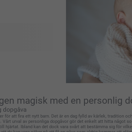
ra ankomsten av din lilla på
födelsegåvor, personliga
 dyrbara ögonblicken. Ta
denna vackra nya början.
gen magisk med en personlig 
ig dopgåva
ör att fira ett nytt barn. Det är en dag fylld av kärlek, tradition oc
ljen. Vårt urval av personliga dopgåvor gör det enkelt att hitta nå
 hjärtat. Ibland kan det dock vara svårt att bestämma sig för vilken