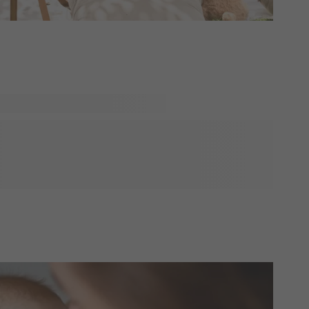
ka du hälsa på snart och vill du ta med något till den
 fantastisk idé! Med en personlig gåva kommer du definitivt
 listat våra favoritgåvor till pappor. Dessa gåvor är unika
ara till en söt bild på bebisen eller ett roligt citat till
terat att få honom att le!