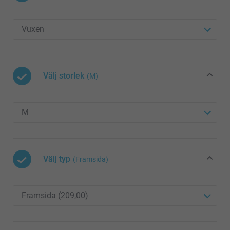
Välj storlek
(M)
Välj typ
(Framsida)