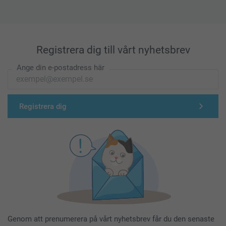
53 cm
19 cm
L
Registrera dig till vårt nyhetsbrev
73 cm
Ange din e-postadress här
55 cm
19 cm
Registrera dig
XL
76 cm
58,5 cm
19,5 cm
XXL
Genom att prenumerera på vårt nyhetsbrev får du den senaste
77,2 cm