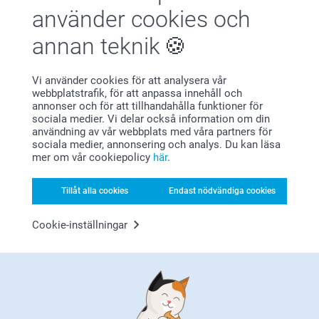
använder cookies och
45,5 cm
(3 omdömen)
annan teknik
36,5 cm
12,5 cm
Vi använder cookies för att analysera vår
webbplatstrafik, för att anpassa innehåll och
7-8 år
annonser och för att tillhandahålla funktioner för
Varför
smartphoto
?
sociala medier. Vi delar också information om din
användning av vår webbplats med våra partners för
52 cm
sociala medier, annonsering och analys. Du kan läsa
mer om vår cookiepolicy
här
.
38 cm
12,5 cm
Tillåt alla cookies
Endast nödvändiga cookies
9-11 år
Cookie-inställningar
56,5 cm
Nöjd kundgaranti
41,5 cm
14 cm