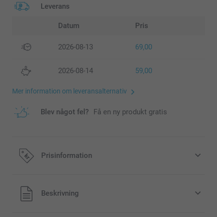
Leverans
Datum
Pris
2026-08-13
69,00
2026-08-14
59,00
Mer information om leveransalternativ
Blev något fel?
Få en ny produkt gratis
Prisinformation
Alla priser är i svenska kronor (SEK), inklusive moms och
Beskrivning
exklusive porto.