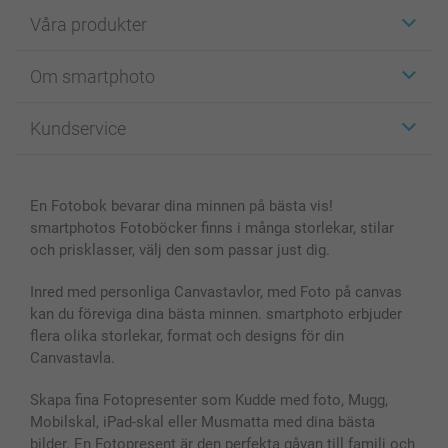
Våra produkter
Etiketter
Om smartphoto
Fotokort
Fotopresenter
Om smartphoto
Kundservice
Fotoböcker
För affiliates
Canvas & Väggdekoration
Allmän integritetspolicy
Kontakta oss & FAQ
Bilder, Fotoförstoring & Fotohäften
Cookie Policy
smartgaranti
En Fotobok bevarar dina minnen på bästa vis!
Skal till Mobil & Surfplatta
Sitemap
smartbonus
smartphotos Fotoböcker finns i många storlekar, stilar
MyNameBook
Villkor och garantier
Priser & betalning
och prisklasser, välj den som passar just dig.
Fotoalmanackor & Fotoagenda
Investor Relations
Status på beställningar
Fotoramar & Tillbehör
Inred med personliga Canvastavlor, med Foto på canvas
kan du föreviga dina bästa minnen. smartphoto erbjuder
Presentkort
flera olika storlekar, format och designs för din
Alla fotoprodukter
Canvastavla.
Skapa fina Fotopresenter som Kudde med foto, Mugg,
Mobilskal, iPad-skal eller Musmatta med dina bästa
bilder. En Fotopresent är den perfekta gåvan till familj och